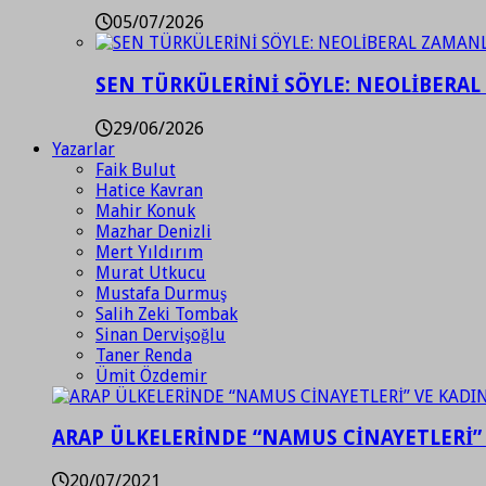
05/07/2026
SEN TÜRKÜLERİNİ SÖYLE: NEOLİBERAL
29/06/2026
Yazarlar
Faik Bulut
Hatice Kavran
Mahir Konuk
Mazhar Denizli
Mert Yıldırım
Murat Utkucu
Mustafa Durmuş
Salih Zeki Tombak
Sinan Dervişoğlu
Taner Renda
Ümit Özdemir
ARAP ÜLKELERİNDE “NAMUS CİNAYETLERİ”
20/07/2021