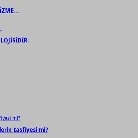
ŞİZME…
LOJİSİDİR.
erin tasfiyesi mi?