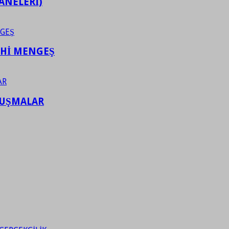
ANELERİ)
AHİ MENGEŞ
LUŞMALAR