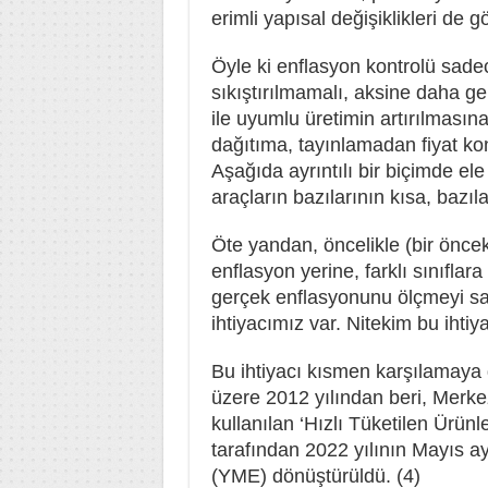
erimli yapısal değişiklikleri de
Öyle ki enflasyon kontrolü sadec
sıkıştırılmamalı, aksine daha ge
ile uyumlu üretimin artırılması
dağıtıma, tayınlamadan fiyat kon
Aşağıda ayrıntılı bir biçimde ele
araçların bazılarının kısa, bazıl
Öte yandan, öncelikle (bir önce
enflasyon yerine, farklı sınıflara
gerçek enflasyonunu ölçmeyi sa
ihtiyacımız var. Nitekim bu ihti
Bu ihtiyacı kısmen karşılamaya
üzere 2012 yılından beri, Merkez
kullanılan ‘Hızlı Tüketilen Ürünl
tarafından 2022 yılının Mayıs a
(YME) dönüştürüldü. (4)