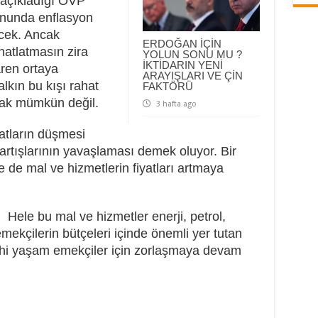
 açıkladığı OVP
onunda enflasyon
ecek. Ancak
ERDOĞAN İÇİN
hatlatmasın zira
YOLUN SONU MU ?
İKTİDARIN YENİ
aren ortaya
ARAYIŞLARI VE ÇİN
lkın bu kışı rahat
FAKTÖRÜ
mak mümkün değil.
3 hafta ago
atların düşmesi
artışlarının yavaşlaması demek oluyor. Bir
 de mal ve hizmetlerin fiyatları artmaya
Hele bu mal ve hizmetler enerji, petrol,
 emekçilerin bütçeleri içinde önemli yer tutan
ahi yaşam emekçiler için zorlaşmaya devam