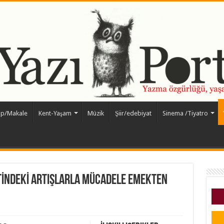
ap/Makale
Kent-Yaşam
Müzik
Şiir/edebiyat
Sinema /Tiyatro
TİNDEKİ ARTIŞLARLA MÜCADELE EMEKTEN