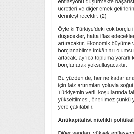
enflasyonu düşürmekte başarısız
ücretleri ve diğer emek gelirler
derinleştirecektir. (2)
Öyle ki Türkiye’deki çok borçlu 
düşecekler, hatta iflas edecekle
artıracaktır. Ekonomik büyüme 
borçlanabilme imkânları olumsuz
artacak, ayrıca topluma yararlı 
borçlanarak yoksullaşacaktır.
Bu yüzden de, her ne kadar ana a
için faiz artırımları yoluyla so
Türkiye’nin verili koşullarında fa
yükseltilmesi, önerilmez çünkü
yere çakılabilir.
Antikapitalist nitelikli politika
Diğer yandan, yüksek enflasyon k