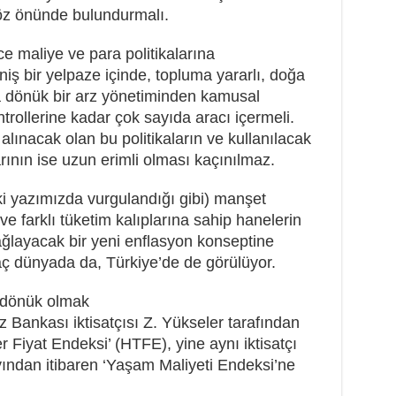
 göz önünde bulundurmalı.
e maliye ve para politikalarına
niş bir yelpaze içinde, topluma yararlı, doğa
na dönük bir arz yönetiminden kamusal
trollerine kadar çok sayıda aracı içermeli.
 alınacak olan bu politikaların ve kullanılacak
arının ise uzun erimli olması kaçınılmaz.
ki yazımızda vurgulandığı gibi) manşet
 ve farklı tüketim kalıplarına sahip hanelerin
ğlayacak bir yeni enflasyon konseptine
yaç dünyada da, Türkiye’de de görülüyor.
 dönük olmak
 Bankası iktisatçısı Z. Yükseler tarafından
er Fiyat Endeksi’ (HTFE), yine aynı iktisatçı
yından itibaren ‘Yaşam Maliyeti Endeksi’ne