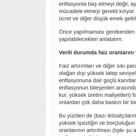
enflasyonla baş etmeyi değil, a
mücadele etmeyi gerekli kılıyor
ücret ve diğer düşük emek gelirle
Önce yapılmaması gerekenden b
yapılabilecekleri anlatalım.
Verili durumda faiz oranların
Faiz artırımları ve diğer sıkı par
olağan dışı yüksek talep seviyele
enflasyonuna dair güçlü kanıtlar
enflasyonun bileşenleri arasınd
kur, yüksek üretim maliyetleri) f
onlardan çok daha baskın bir biç
Bu yüzden de (bazı iktisatçıları
yüksek işsizliğin ve borçluluğun 
oranlarının artırılması (tıpkı şu 