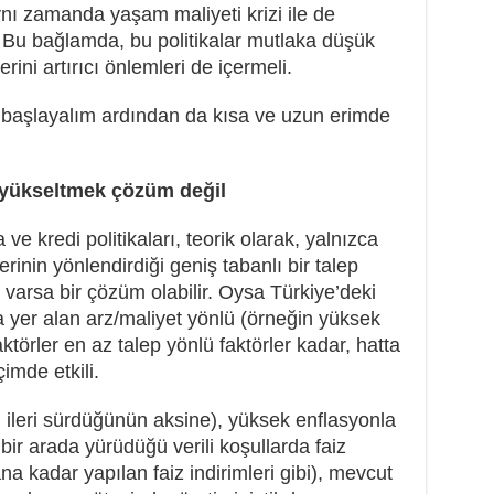
ynı zamanda yaşam maliyeti krizi ile de
. Bu bağlamda, bu politikalar mutlaka düşük
rini artırıcı önlemleri de içermeli.
aşlayalım ardından da kısa ve uzun erimde
ı yükseltmek çözüm değil
a ve kredi politikaları, teorik olarak, yalnızca
rinin yönlendirdiği geniş tabanlı bir talep
 varsa bir çözüm olabilir. Oysa Türkiye’deki
a yer alan arz/maliyet yönlü (örneğin yüksek
aktörler en az talep yönlü faktörler kadar, hatta
imde etkili.
n ileri sürdüğünün aksine), yüksek enflasyonla
bir arada yürüdüğü verili koşullarda faiz
ana kadar yapılan faiz indirimleri gibi), mevcut