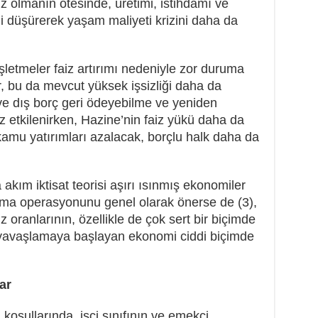
 olmanın ötesinde, üretimi, istihdamı ve
ini düşürerek yaşam maliyeti krizini daha da
işletmeler faiz artırımı nedeniyle zor duruma
r, bu da mevcut yüksek işsizliği daha da
ve dış borç geri ödeyebilme ve yeniden
 etkilenirken, Hazine’nin faiz yükü daha da
kamu yatırımları azalacak, borçlu halk daha da
kım iktisat teorisi aşırı ısınmış ekonomiler
ğutma operasyonunu genel olarak önerse de (3),
iz oranlarının, özellikle de çok sert bir biçimde
 yavaşlamaya başlayan ekonomi ciddi biçimde
lar
oşullarında, işçi sınıfının ve emekçi