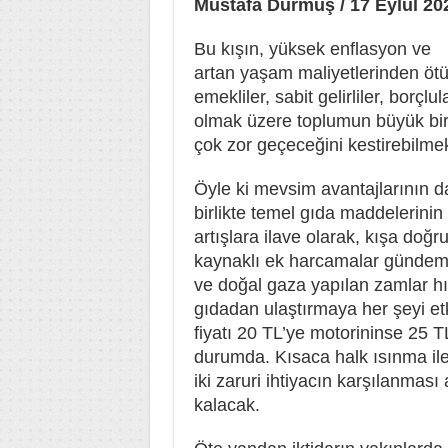
Mustafa Durmuş / 17 Eylül 20
Bu kışın, yüksek enflasyon ve
artan yaşam maliyetlerinden ötü
emekliler, sabit gelirliler, borçlu
olmak üzere toplumun büyük bir
çok zor geçeceğini kestirebilmek
Öyle ki mevsim avantajlarının 
birlikte temel gıda maddelerinin 
artışlara ilave olarak, kışa doğ
kaynaklı ek harcamalar gündeme
ve doğal gaza yapılan zamlar h
gıdadan ulaştırmaya her şeyi etk
fiyatı 20 TL’ye motorininse 25 
durumda. Kısaca halk ısınma ile
iki zaruri ihtiyacın karşılanması
kalacak.