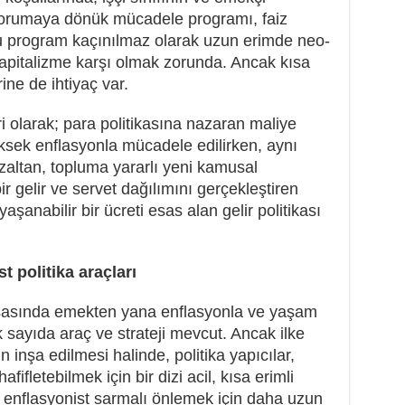
 korumaya dönük mücadele programı, faiz
 Bu program kaçınılmaz olarak uzun erimde neo-
kapitalizme karşı olmak zorunda. Ancak kısa
ine de ihtiyaç var.
i olarak; para politikasına nazaran maliye
 Yüksek enflasyonla mücadele edilirken, aynı
azaltan, topluma yararlı yeni kamusal
bir gelir ve servet dağılımını gerçekleştiren
aşanabilir bir ücreti esas alan gelir politikası
 politika araçları
sasında emekten yana enflasyonla ve yaşam
k sayıda araç ve strateji mevcut. Ancak ilke
n inşa edilmesi halinde, politika yapıcılar,
fifletebilmek için bir dizi acil, kısa erimli
r enflasyonist sarmalı önlemek için daha uzun