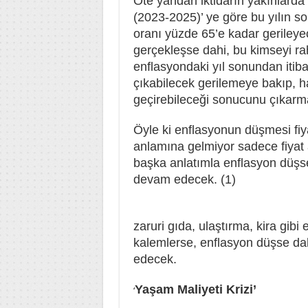
Öte yandan iktidarın yakınlarda
(2023-2025)’ ye göre bu yılın s
oranı yüzde 65’e kadar geriley
gerçekleşse dahi, bu kimseyi ra
enflasyondaki yıl sonundan itib
çıkabilecek gerilemeye bakıp, ha
geçirebileceği sonucunu çıkar
Öyle ki enflasyonun düşmesi fiy
anlamına gelmiyor sadece fiyat 
başka anlatımla enflasyon düşse
devam edecek. (1)
zaruri gıda, ulaştırma, kira gibi
kalemlerse, enflasyon düşse d
edecek.
Yaşam Maliyeti Krizi’
‘