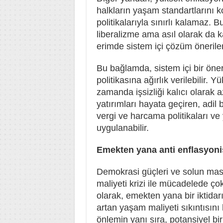
halkların yaşam standartlarını
politikalarıyla sınırlı kalamaz.
liberalizme ama asıl olarak da 
erimde sistem içi çözüm öneriler
Bu bağlamda, sistem içi bir öner
politikasına ağırlık verilebilir.
zamanda işsizliği kalıcı olarak 
yatırımları hayata geçiren, adil 
vergi ve harcama politikaları ve y
uygulanabilir.
Emekten yana anti enflasyonist
Demokrasi güçleri ve solun ma
maliyeti krizi ile mücadelede ço
olarak, emekten yana bir iktidarı
artan yaşam maliyeti sıkıntısını ha
önlemin yanı sıra, potansiyel bi