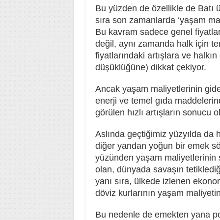
Bu yüzden de özellikle de Batı 
sıra son zamanlarda ‘yaşam maliye
Bu kavram sadece genel fiyatlar 
değil, aynı zamanda halk için te
fiyatlarındaki artışlara ve halkın
düşüklüğüne) dikkat çekiyor.
Ancak yaşam maliyetlerinin gide
enerji ve temel gıda maddelerin
görülen hızlı artışların sonucu o
Aslında geçtiğimiz yüzyılda da ha
diğer yandan yoğun bir emek sö
yüzünden yaşam maliyetlerinin s
olan, dünyada savaşın tetiklediği
yanı sıra, ülkede izlenen ekonom
döviz kurlarının yaşam maliyetin
Bu nedenle de emekten yana po