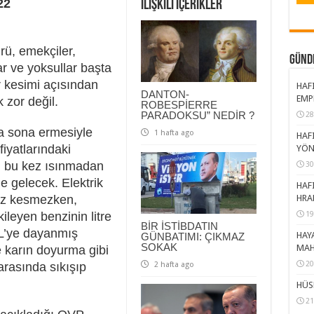
22
İlişkili içerikler
rü, emekçiler,
GÜND
lar ve yoksullar başta
 kesimi açısından
HAFI
DANTON-
EMP
 zor değil.
ROBESPİERRE
PARADOKSU” NEDİR ?
28
da sona ermesiyle
1 hafta ago
HAFI
fiyatlarındaki
YÖN
ru bu kez ısınmadan
30
 gelecek. Elektrik
HAFI
ız kesmezken,
HRA
ileyen benzinin litre
19
BİR İSTİBDATIN
TL’ye dayanmış
HAY
GÜNBATIMI: ÇIKMAZ
SOKAK
MAH
 karın doyurma gibi
20
2 hafta ago
 arasında sıkışıp
HÜS
21