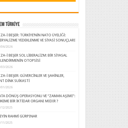
EM TÜRKİYE
ZA-İ BEŞER: TÜRKİYE’NİN NATO ÜYELİĞİ:
ERYALİZME YEDEKLENME VE SİYASİ SONUÇLARI
/06/2026
ZA-İ BEŞER SOL LİBERALİZM: BİR SİYASAL
LENDİRMENİN OTOPSİSİ
/03/2026
ZA-İ BEŞER: GÜVERCİNLER VE ŞAHİNLER,
NT DİNK SUİKASTİ
/01/2026
ATA DÖNÜŞ OPERASYONU VE “ZAMAN AŞIMI”:
KEME BİR İKTİDAR ORGANI MIDIR ?
/12/2025
EYİN RAHMİ GÜRPINAR
/11/2025