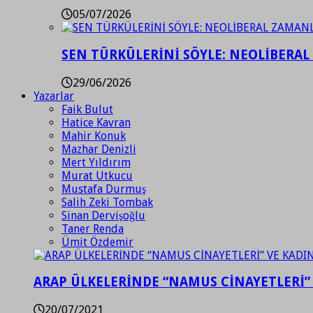
05/07/2026
SEN TÜRKÜLERİNİ SÖYLE: NEOLİBERAL
29/06/2026
Yazarlar
Faik Bulut
Hatice Kavran
Mahir Konuk
Mazhar Denizli
Mert Yıldırım
Murat Utkucu
Mustafa Durmuş
Salih Zeki Tombak
Sinan Dervişoğlu
Taner Renda
Ümit Özdemir
ARAP ÜLKELERİNDE “NAMUS CİNAYETLERİ”
20/07/2021