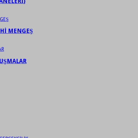
ANELERİ)
AHİ MENGEŞ
LUŞMALAR