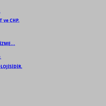
 ve CHP.
ŞİZME…
LOJİSİDİR.