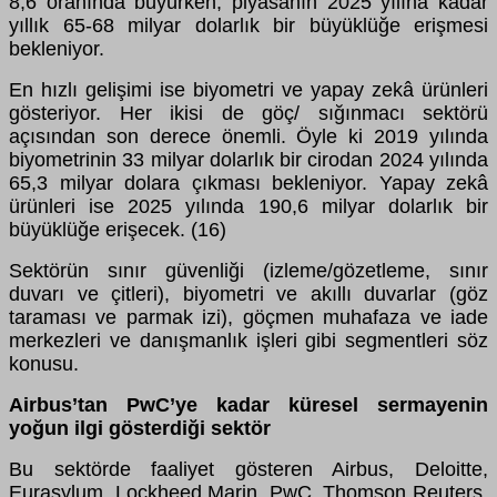
8,6 oranında büyürken, piyasanın 2025 yılına kadar
yıllık 65-68 milyar dolarlık bir büyüklüğe erişmesi
bekleniyor.
En hızlı gelişimi ise biyometri ve yapay zekâ ürünleri
gösteriyor. Her ikisi de göç/ sığınmacı sektörü
açısından son derece önemli. Öyle ki 2019 yılında
biyometrinin 33 milyar dolarlık bir cirodan 2024 yılında
65,3 milyar dolara çıkması bekleniyor. Yapay zekâ
ürünleri ise 2025 yılında 190,6 milyar dolarlık bir
büyüklüğe erişecek. (16)
Sektörün sınır güvenliği (izleme/gözetleme, sınır
duvarı ve çitleri), biyometri ve akıllı duvarlar (göz
taraması ve parmak izi), göçmen muhafaza ve iade
merkezleri ve danışmanlık işleri gibi segmentleri söz
konusu.
Airbus’tan PwC’ye kadar küresel sermayenin
yoğun ilgi gösterdiği sektör
Bu sektörde faaliyet gösteren Airbus, Deloitte,
Eurasylum, Lockheed Marin, PwC, Thomson Reuters,