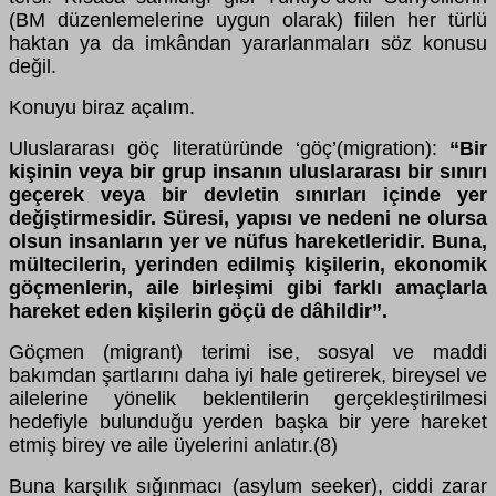
(BM düzenlemelerine uygun olarak) fiilen her türlü
haktan ya da imkândan yararlanmaları söz konusu
değil.
Konuyu biraz açalım.
Uluslararası göç literatüründe ‘göç’(migration):
“Bir
kişinin veya bir grup insanın uluslararası bir sınırı
geçerek veya bir devletin sınırları içinde yer
değiştirmesidir. Süresi, yapısı ve nedeni ne olursa
olsun insanların yer ve nüfus hareketleridir. Buna,
mültecilerin, yerinden edilmiş kişilerin, ekonomik
göçmenlerin, aile birleşimi gibi farklı amaçlarla
hareket eden kişilerin göçü de dâhildir”.
Göçmen (migrant) terimi ise, sosyal ve maddi
bakımdan şartlarını daha iyi hale getirerek, bireysel ve
ailelerine yönelik beklentilerin gerçekleştirilmesi
hedefiyle bulunduğu yerden başka bir yere hareket
etmiş birey ve aile üyelerini anlatır.(8)
Buna karşılık sığınmacı (asylum seeker), ciddi zarar