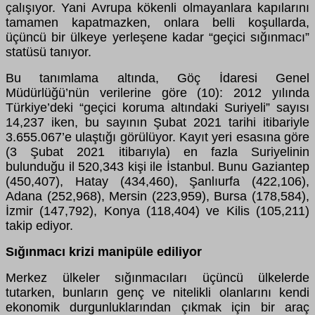
çalışıyor. Yani Avrupa kökenli olmayanlara kapılarını
tamamen kapatmazken, onlara belli koşullarda,
üçüncü bir ülkeye yerleşene kadar “geçici sığınmacı”
statüsü tanıyor.
Bu tanımlama altında, Göç İdaresi Genel
Müdürlüğü’nün verilerine göre (10): 2012 yılında
Türkiye’deki “geçici koruma altındaki Suriyeli” sayısı
14,237 iken, bu sayının Şubat 2021 tarihi itibariyle
3.655.067’e ulaştığı görülüyor. Kayıt yeri esasına göre
(3 Şubat 2021 itibarıyla) en fazla Suriyelinin
bulunduğu il 520,343 kişi ile İstanbul. Bunu Gaziantep
(450,407), Hatay (434,460), Şanlıurfa (422,106),
Adana (252,968), Mersin (223,959), Bursa (178,584),
İzmir (147,792), Konya (118,404) ve Kilis (105,211)
takip ediyor.
Sığınmacı krizi manipüle ediliyor
Merkez ülkeler sığınmacıları üçüncü ülkelerde
tutarken, bunların genç ve nitelikli olanlarını kendi
ekonomik durgunluklarından çıkmak için bir araç