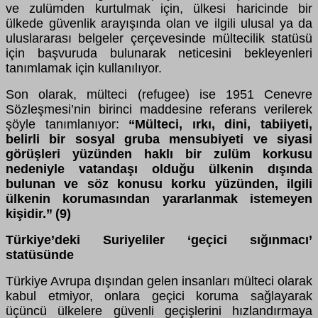
ve zulümden kurtulmak için, ülkesi haricinde bir
ülkede güvenlik arayışında olan ve ilgili ulusal ya da
uluslararası belgeler çerçevesinde mültecilik statüsü
için başvuruda bulunarak neticesini bekleyenleri
tanımlamak için kullanılıyor.
Son olarak, mülteci (refugee) ise 1951 Cenevre
Sözleşmesi’nin birinci maddesine referans verilerek
şöyle tanımlanıyor:
“Mülteci, ırkı, dini, tabiiyeti,
belirli bir sosyal gruba mensubiyeti ve siyasi
görüşleri yüzünden haklı bir zulüm korkusu
nedeniyle vatandaşı olduğu ülkenin dışında
bulunan ve söz konusu korku yüzünden, ilgili
ülkenin korumasından yararlanmak istemeyen
kişidir.”
(9)
Türkiye’deki Suriyeliler ‘geçici sığınmacı’
statüsünde
Türkiye Avrupa dışından gelen insanları mülteci olarak
kabul etmiyor, onlara geçici koruma sağlayarak
üçüncü ülkelere güvenli geçişlerini hızlandırmaya