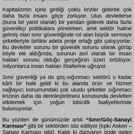
Kapitalizmin içine girdiği çoklu krizler giderek çok
daha fazla insanı göçe zorluyor. Ulus devletlerse
(buna bir yanıt olarak) bir yandan giderek daha fazla
güvenlikçi politikalara yönelirken, artık sektör haline
gelmiş olan sınır güvenliğinde rol alan büyük sermaye
şirketleriyle birlikte adeta proje ortağı gibi çalışıyorlar.
Bu devletler sorunu bir güvenlik sorunu olarak görüp
böyle ele aldığında, sorunun asıl olarak bir insan
hakları sorunu olduğu gerçeğinin üzeri örtülüyor,
milyonlarca insan hakları ihlallerine uğruyor.
Sınır güvenliği ya da göç-sığınmacı sektörü o kadar
kârlı bir hale geldi ki bu alanda ürün ve hizmet
sağlayıcı konumundaki çok uluslu şirketler sığınmacı
krizinin daha da derinleştirilmesi konusunda devletleri
etkilemek için yoğun lobicilik faaliyetlerinde
bulunuyorlar.
Bu yüzden de günümüzde artık
“Sınır/Göç-Sanayi
Karması”
gibi bir sektörden söz ediliyor (tıpkı Askeri –
Sanayi Karması gibi). Kaldı ki dünyanın önde gelen