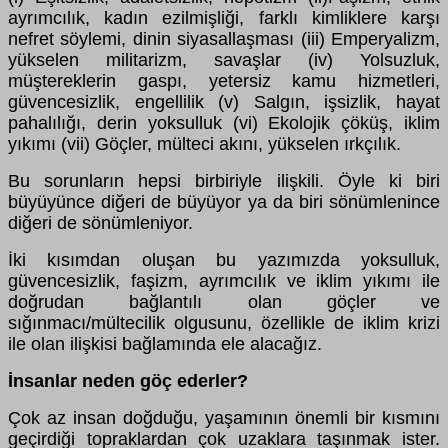
ayrımcılık, kadın ezilmişliği, farklı kimliklere karşı
nefret söylemi, dinin siyasallaşması (iii) Emperyalizm,
yükselen militarizm, savaşlar (iv) Yolsuzluk,
müştereklerin gaspı, yetersiz kamu hizmetleri,
güvencesizlik, engellilik (v) Salgın, işsizlik, hayat
pahalılığı, derin yoksulluk (vi) Ekolojik çöküş, iklim
yıkımı (vii) Göçler, mülteci akını, yükselen ırkçılık.
Bu sorunların hepsi birbiriyle ilişkili. Öyle ki biri
büyüyünce diğeri de büyüyor ya da biri sönümlenince
diğeri de sönümleniyor.
İki kısımdan oluşan bu yazımızda yoksulluk,
güvencesizlik, faşizm, ayrımcılık ve iklim yıkımı ile
doğrudan bağlantılı olan göçler ve
sığınmacı/mültecilik olgusunu, özellikle de iklim krizi
ile olan ilişkisi bağlamında ele alacağız.
İnsanlar neden göç ederler?
Çok az insan doğduğu, yaşamının önemli bir kısmını
geçirdiği topraklardan çok uzaklara taşınmak ister.