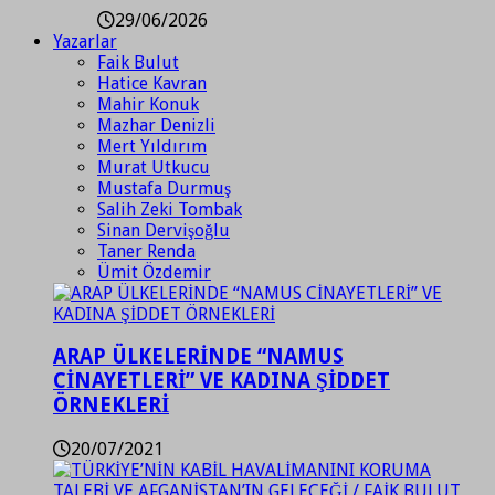
29/06/2026
Yazarlar
Faik Bulut
Hatice Kavran
Mahir Konuk
Mazhar Denizli
Mert Yıldırım
Murat Utkucu
Mustafa Durmuş
Salih Zeki Tombak
Sinan Dervişoğlu
Taner Renda
Ümit Özdemir
ARAP ÜLKELERİNDE “NAMUS
CİNAYETLERİ” VE KADINA ŞİDDET
ÖRNEKLERİ
20/07/2021