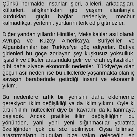
Çünkü normalde insanlar işleri, aileleri, arkadaşları,
kültürleri, alışkanlıkları gibi yaşam alanlarıyla
kurdukları güçlü bağlar nedeniyle, mecbur
kalmadıkça, yerlerini, yurtlarını terk edip gitmezler.
Diğer yandan yıllardır Hintliler, Meksikalılar asıl olarak
Avrupa ve Kuzey Amerika’ya, Suriyeliler ve
Afganistanlılar ise Türkiye’ye göç ediyorlar. Batıya
gidenleri bu göçe zorlayan şey kuşkusuz yoksulluk,
işsizlik ve ülkeler arasındaki gelir ve refah eşitsizlikleri
gibi daha ziyade ekonomik nedenler. Türkiye’ye olan
göçün asıl nedeni ise bu ülkelerde yaşanmakta olan iç
savaşın beraberinde getirdiği insani ve ekonomik
yıkım.
Bu nedenlere artık bir yenisini daha eklememiz
gerekiyor: İklim değişikliği ya da iklim yıkımı. Öyle ki
artık ‘iklim mültecileri’ diye bir kavramı da kullanmaya
başladık. Ancak pratikte iklim değişikliğinin bu
yönünden, yani yeni yeni sığınmacılar yaratma
özelliğinden çok da söz edilmiyor. Oysa bilimsel
araştırmaların bulguları bize yakın geleceğin en