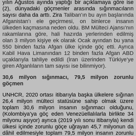
yılın Ağustos ayında yaptığı bir açıklamaya göre ise
(2), dünyadaki göçmenler arasında sığınmacıların
sayısı daha da arttı. Zira
Taliban’ın bu ayın başlarında
Afganistan’ı ele geçirmesi, on binlerce insanın
ülkeden kaçmasına neden oldu. BM Mülteci Ajansı’nın
rakamlarına göre, hali hazırda yerlerinden edilmiş
olan 3 milyon kişiye ek olarak Ocak ayından bu yana
550 binden fazla Afgan ülke içinde göç etti. Ayrıca
Kabil Hava Limanından 12 binden fazla Afgan ABD
uçaklarıyla tahliye edildi (İran üzerinden Türkiye’ye
giren Afganlıların tam sayısı ise bilinmiyor).
30,6 milyon sığınmacı, 79,5 milyon zorunlu
göçmen
UNHCR, 2020 ortası itibarıyla başka ülkelere sığınan
26,4 milyon mülteci statüsüne sahip olmak üzere
toplam 30,6 milyon insanın sığınmacı olduğunu,
(Kolombiya’ya göç eden Venezüellalılarla birlikte 34
milyonu aşıyor) ayrıca (2019 yılı sonu itibarıyla) kendi
ülkesi içinde zorunlu göçe uğrayan 45,7 milyonun da
dâhil edilmesiyle toplam 79,5 milyon insanın zorunlu