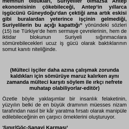
memnun oldukları, Suriyeliler olmazsa Antep
ekonomisinin çökebileceği, Antep’in yıllarca
işgücünü Güneydoğu’dan çektiği ama artık eskisi
gibi buralardan yeterince işçinin gelmediği,
Suriyelilerin bu açığı kapattığı”
yönündeki sözleri
(15) ise Türkiye’de hem sermaye çevrelerinin, hem de
iktidar blokunun Suriyeli sığınmacılara
sömürebilecekleri ucuz iş gücü olarak baktıklarının
somut kanıtı niteliğinde.
(Mülteci işçiler daha azına çalışmak zorunda
kaldıkları için sömürüye maruz kalırken aynı
zamanda mülteci karşıtı söylem ile ırkçı nefrete
muhatap olabiliyorlar-editör)
Özetle böyle yaklaşımlar bir insanlık felaketinin,
yüzyılın belki de en büyük dramının müesses nizam
tarafından nasıl bir kâr yaratma fırsatı olarak manipüle
edilebileceğinin en çarpıcı örneklerini oluşturuyor.
Sınır/Göç-Sanayi Karması’
‘