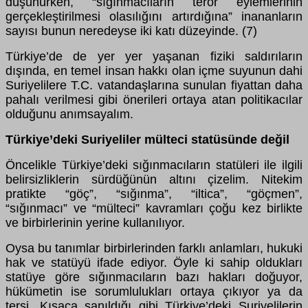
düşünürken, “sığınmacıların terör eylemlerinin
gerçekleştirilmesi olasılığını artırdığına” inananların
sayısı bunun neredeyse iki katı düzeyinde. (7)
Türkiye’de de yer yer yaşanan fiziki saldırıların
dışında, en temel insan hakkı olan içme suyunun dahi
Suriyelilere T.C. vatandaşlarına sunulan fiyattan daha
pahalı verilmesi gibi önerileri ortaya atan politikacılar
olduğunu anımsayalım.
Türkiye’deki Suriyeliler mülteci statüsünde değil
Öncelikle Türkiye’deki sığınmacıların statüleri ile ilgili
belirsizliklerin sürdüğünün altını çizelim. Nitekim
pratikte “göç”, “sığınma”, “iltica”, “göçmen”,
“sığınmacı” ve “mülteci” kavramları çoğu kez birlikte
ve birbirlerinin yerine kullanılıyor.
Oysa bu tanımlar birbirlerinden farklı anlamları, hukuki
hak ve statüyü ifade ediyor. Öyle ki sahip oldukları
statüye göre sığınmacıların bazı hakları doğuyor,
hükümetin ise sorumlulukları ortaya çıkıyor ya da
tersi. Kısaca sanıldığı gibi Türkiye’deki Suriyelilerin