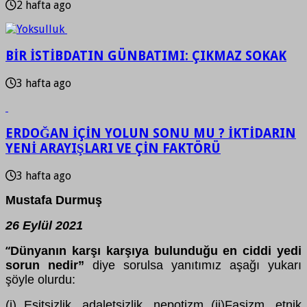
2 hafta ago
BİR İSTİBDATIN GÜNBATIMI: ÇIKMAZ SOKAK
3 hafta ago
ERDOĞAN İÇİN YOLUN SONU MU ? İKTİDARIN
YENİ ARAYIŞLARI VE ÇİN FAKTÖRÜ
3 hafta ago
Mustafa Durmuş
26 Eylül 2021
Dünyanın karşı karşıya bulunduğu en ciddi yedi
“
sorun nedir”
diye sorulsa yanıtımız aşağı yukarı
şöyle olurdu:
(i) Eşitsizlik, adaletsizlik, nepotizm (ii)Faşizm, etnik