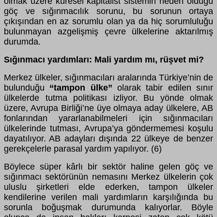
olmak üzere küresel kapitalist sistemin neden olduğu
göç ve sığınmacılık sorunu, bu sorunun ortaya
çıkışından en az sorumlu olan ya da hiç sorumluluğu
bulunmayan azgelişmiş çevre ülkelerine aktarılmış
durumda.
Sığınmacı yardımları: Mali yardım mı, rüşvet mi?
Merkez ülkeler, sığınmacıları aralarında Türkiye’nin de
bulunduğu
“tampon ülke”
olarak tabir edilen sınır
ülkelerde tutma politikası izliyor. Bu yönde olmak
üzere, Avrupa Birliği’ne üye olmaya aday ülkelere, AB
fonlarından yararlanabilmeleri için sığınmacıları
ülkelerinde tutması, Avrupa’ya göndermemesi koşulu
dayatılıyor. AB adayları dışında 22 ülkeye de benzer
gerekçelerle parasal yardım yapılıyor. (6)
Böylece süper kârlı bir sektör haline gelen göç ve
sığınmacı sektörünün nemasını Merkez ülkelerin çok
uluslu şirketleri elde ederken, tampon ülkeler
kendilerine verilen mali yardımların karşılığında bu
sorunla boğuşmak durumunda kalıyorlar. Böyle