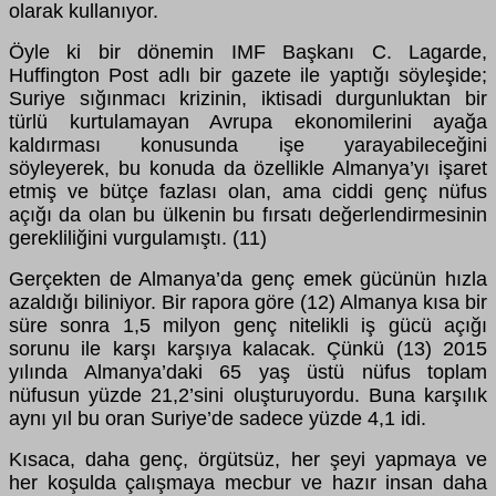
olarak kullanıyor.
Öyle ki bir dönemin IMF Başkanı C. Lagarde,
Huffington Post adlı bir gazete ile yaptığı söyleşide;
Suriye sığınmacı krizinin, iktisadi durgunluktan bir
türlü kurtulamayan Avrupa ekonomilerini ayağa
kaldırması konusunda işe yarayabileceğini
söyleyerek, bu konuda da özellikle Almanya’yı işaret
etmiş ve bütçe fazlası olan, ama ciddi genç nüfus
açığı da olan bu ülkenin bu fırsatı değerlendirmesinin
gerekliliğini vurgulamıştı. (11)
Gerçekten de Almanya’da genç emek gücünün hızla
azaldığı biliniyor. Bir rapora göre (12) Almanya kısa bir
süre sonra 1,5 milyon genç nitelikli iş gücü açığı
sorunu ile karşı karşıya kalacak. Çünkü (13) 2015
yılında Almanya’daki 65 yaş üstü nüfus toplam
nüfusun yüzde 21,2’sini oluşturuyordu. Buna karşılık
aynı yıl bu oran Suriye’de sadece yüzde 4,1 idi.
Kısaca, daha genç, örgütsüz, her şeyi yapmaya ve
her koşulda çalışmaya mecbur ve hazır insan daha