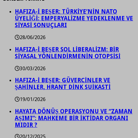
HAFIZA-İ BEŞER: TÜRKİYE’NİN NATO
ÜYELİĞİ: EMPERYALİZME YEDEKLENME VE
SİYASİ SONUÇLARI
28/06/2026
HAFIZA-İ BEŞER SOL LİBERALİZM: BİR
SİYASAL YÖNLENDİRMENİN OTOPSİSİ
30/03/2026
HAFIZA-İ BEŞER: GÜVERCİNLER VE
ŞAHİNLER, HRANT DİNK SUİKASTİ
19/01/2026
HAYATA DÖNÜŞ OPERASYONU VE “ZAMAN
AŞIMI”: MAHKEME BİR İKTİDAR ORGANI
MIDIR ?
20/12/2025