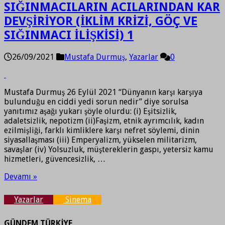
SIĞINMACILARIN ACILARINDAN KAR
DEVŞİRİYOR (İKLİM KRİZİ, GÖÇ VE
SIĞINMACI İLİŞKİSİ) 1
26/09/2021
Mustafa Durmuş
,
Yazarlar
0
Mustafa Durmuş 26 Eylül 2021 “Dünyanın karşı karşıya
bulunduğu en ciddi yedi sorun nedir” diye sorulsa
yanıtımız aşağı yukarı şöyle olurdu: (i) Eşitsizlik,
adaletsizlik, nepotizm (ii)Faşizm, etnik ayrımcılık, kadın
ezilmişliği, farklı kimliklere karşı nefret söylemi, dinin
siyasallaşması (iii) Emperyalizm, yükselen militarizm,
savaşlar (iv) Yolsuzluk, müştereklerin gaspı, yetersiz kamu
hizmetleri, güvencesizlik, …
Devamı »
Yazarlar
Sinema
GÜNDEM TÜRKİYE