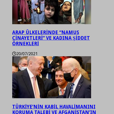
ARAP ÜLKELERİNDE “NAMUS
CİNAYETLERİ” VE KADINA ŞİDDET
ÖRNEKLERİ
20/07/2021
TÜRKİYE’NİN KABİL HAVALİMANINI
KORUMA TALEBİ VE AFGANİSTAN’IN