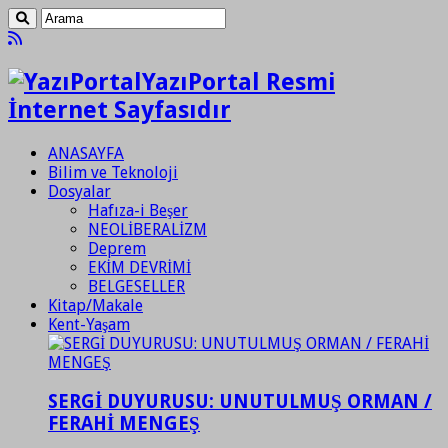
YazıPortal Resmi
İnternet Sayfasıdır
ANASAYFA
Bilim ve Teknoloji
Dosyalar
Hafıza-i Beşer
NEOLİBERALİZM
Deprem
EKİM DEVRİMİ
BELGESELLER
Kitap/Makale
Kent-Yaşam
SERGİ DUYURUSU: UNUTULMUŞ ORMAN /
FERAHİ MENGEŞ