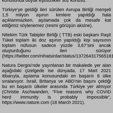
konusunda büyük eşitsizlikler söz konusu.
Türkiye’ye geldiği ileri sürülen Avrupa Birliği menşeli
1,5 milyon aşının kimlere yapıldığı hala
açıklanmazken, aşılamada çok da mesafe kat
ettiğimiz söylenemez (resmi görüşün aksine).
Nitekim Türk Tabipler Birliği ( TTB) eski başkanı Raşit
Tükel toplam iki doz aşının yapıldığı kişi sayısının
toplam nüfusun sadece yüzde 3,67’sini ancak
oluşturduğunu ileri sürüyor
(https://twitter.com/nihatsirdar/status/13726431756518
Natura Dergisi’nde yayınlanan bir makalede yer alan
aşağıdaki çizelgede ise dünyada, 17 Mart 2021
itibarıyla, aşılama konusundaki en başarılı 8 ülke
sıralanıyor. İsrail, Britanya ve ABD’nin başını çektiği
bu en başarılı ülkeler arasında Türkiye yer almıyor
(Christie Aschwanden, “Five reasons why COVID
herd immunity is probably impossible”,
https://www.nature.com (18 March 2021).