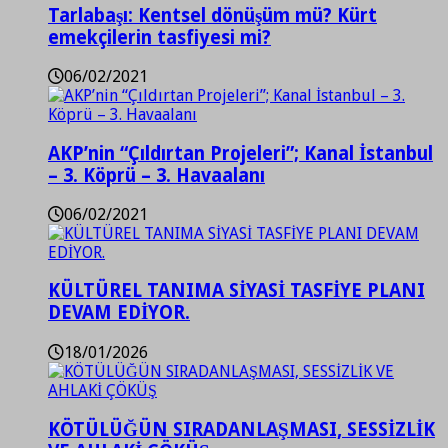
Tarlabaşı: Kentsel dönüşüm mü? Kürt
emekçilerin tasfiyesi mi?
06/02/2021
AKP’nin “Çıldırtan Projeleri”; Kanal İstanbul
– 3. Köprü – 3. Havaalanı
06/02/2021
KÜLTÜREL TANIMA SİYASİ TASFİYE PLANI
DEVAM EDİYOR.
18/01/2026
KÖTÜLÜĞÜN SIRADANLAŞMASI, SESSİZLİK