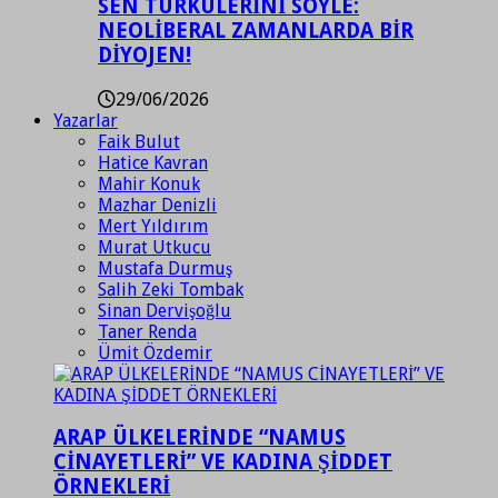
SEN TÜRKÜLERİNİ SÖYLE:
NEOLİBERAL ZAMANLARDA BİR
DİYOJEN!
29/06/2026
Yazarlar
Faik Bulut
Hatice Kavran
Mahir Konuk
Mazhar Denizli
Mert Yıldırım
Murat Utkucu
Mustafa Durmuş
Salih Zeki Tombak
Sinan Dervişoğlu
Taner Renda
Ümit Özdemir
ARAP ÜLKELERİNDE “NAMUS
CİNAYETLERİ” VE KADINA ŞİDDET
ÖRNEKLERİ