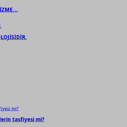
ŞİZME…
LOJİSİDİR.
erin tasfiyesi mi?