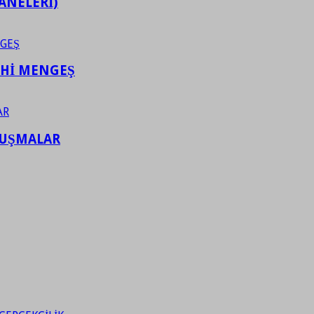
ANELERİ)
AHİ MENGEŞ
LUŞMALAR