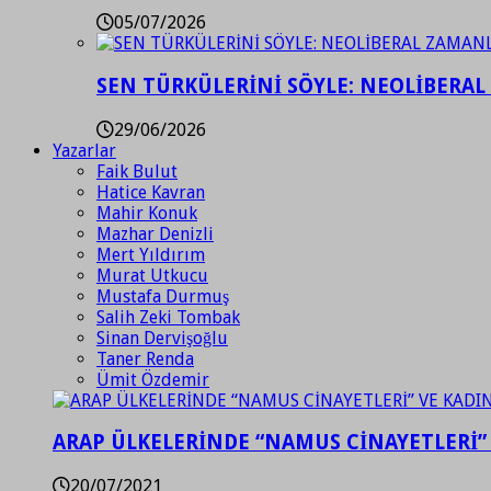
05/07/2026
SEN TÜRKÜLERİNİ SÖYLE: NEOLİBERAL
29/06/2026
Yazarlar
Faik Bulut
Hatice Kavran
Mahir Konuk
Mazhar Denizli
Mert Yıldırım
Murat Utkucu
Mustafa Durmuş
Salih Zeki Tombak
Sinan Dervişoğlu
Taner Renda
Ümit Özdemir
ARAP ÜLKELERİNDE “NAMUS CİNAYETLERİ”
20/07/2021