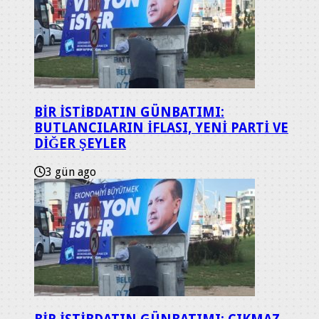
BİR İSTİBDATIN GÜNBATIMI:
BUTLANCILARIN İFLASI, YENİ PARTİ VE
DİĞER ŞEYLER
3 gün ago