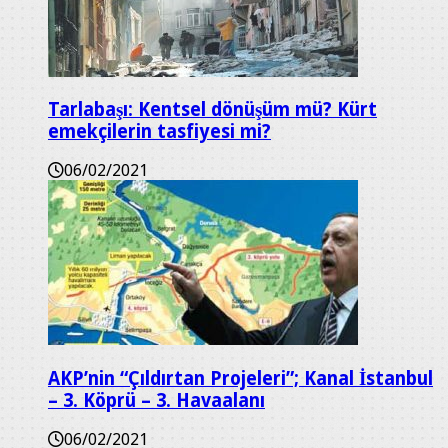
Tarlabaşı: Kentsel dönüşüm mü? Kürt
emekçilerin tasfiyesi mi?
06/02/2021
AKP’nin “Çıldırtan Projeleri”; Kanal İstanbul
– 3. Köprü – 3. Havaalanı
06/02/2021