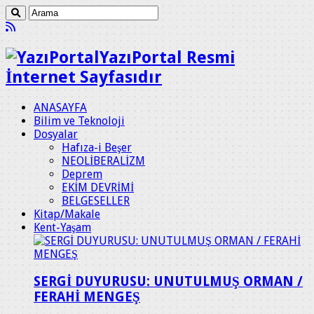
YazıPortal Resmi
İnternet Sayfasıdır
ANASAYFA
Bilim ve Teknoloji
Dosyalar
Hafıza-i Beşer
NEOLİBERALİZM
Deprem
EKİM DEVRİMİ
BELGESELLER
Kitap/Makale
Kent-Yaşam
SERGİ DUYURUSU: UNUTULMUŞ ORMAN /
FERAHİ MENGEŞ