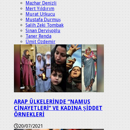
Mazhar Denizli
Mert Yıldırım
Murat Utkucu
Mustafa Durmuş
Salih Zeki Tombak
Sinan Dervişoğlu
Taner Renda
Ümit Özdemir
ARAP ÜLKELERİNDE “NAMUS
CİNAYETLERİ” VE KADINA ŞİDDET
ÖRNEKLERİ
20/07/2021