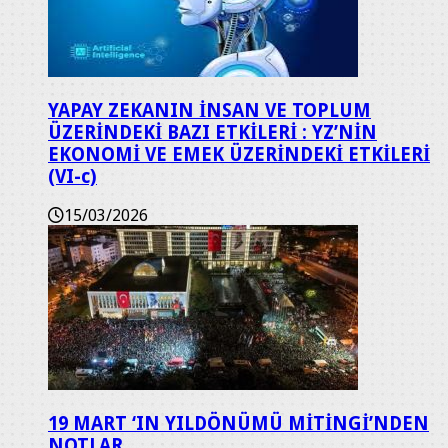
YAPAY ZEKANIN İNSAN VE TOPLUM
ÜZERİNDEKİ BAZI ETKİLERİ : YZ’NİN
EKONOMİ VE EMEK ÜZERİNDEKİ ETKİLERİ
(VI-c)
15/03/2026
19 MART ‘IN YILDÖNÜMÜ MİTİNGİ’NDEN
NOTLAR