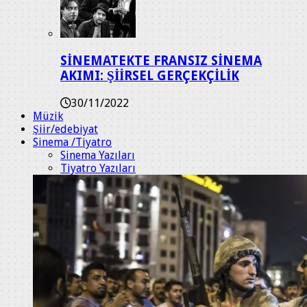
SİNEMATEKTE FRANSIZ SİNEMA
AKIMI: ŞİİRSEL GERÇEKÇİLİK
30/11/2022
Müzik
Şiir/edebiyat
Sinema /Tiyatro
Sinema Yazıları
Tiyatro Yazıları