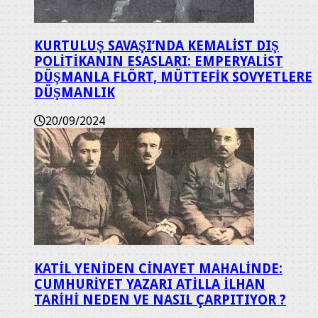
KURTULUŞ SAVAŞI’NDA KEMALİST DIŞ
POLİTİKANIN ESASLARI: EMPERYALİST
DÜŞMANLA FLÖRT, MÜTTEFİK SOVYETLERE
DÜŞMANLIK
20/09/2024
KATİL YENİDEN CİNAYET MAHALİNDE:
CUMHURİYET YAZARI ATİLLA İLHAN
TARİHİ NEDEN VE NASIL ÇARPITIYOR ?