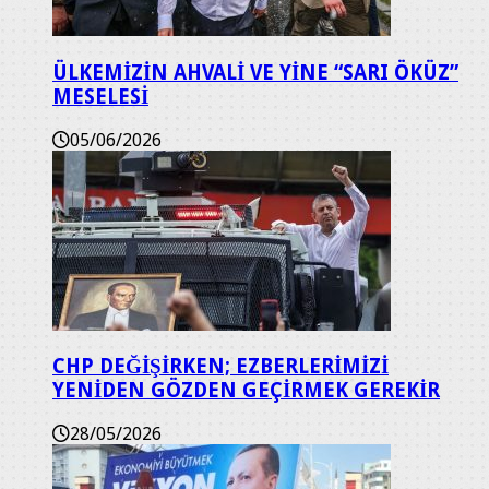
ÜLKEMİZİN AHVALİ VE YİNE “SARI ÖKÜZ”
MESELESİ
05/06/2026
CHP DEĞİŞİRKEN; EZBERLERİMİZİ
YENİDEN GÖZDEN GEÇİRMEK GEREKİR
28/05/2026