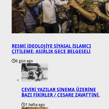
RESMİ İDEOLOJİYE SİYASAL İSLAMCI
ÇİTİLEME: ASIRLIK GECE BELGESELİ
6 gün ago
ÇEVİRİ YAZILAR SİNEMA ÜZERİNE
BAZI FİKİRLER / CESARE ZAVATTİNİ.
1 hafta ago