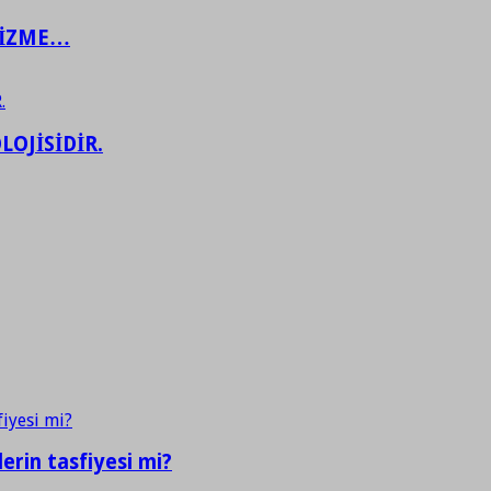
ŞİZME…
LOJİSİDİR.
erin tasfiyesi mi?