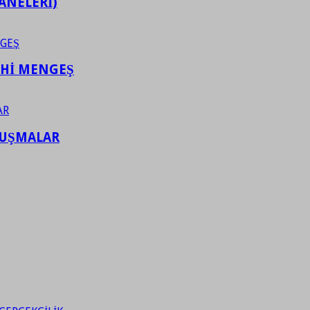
ANELERİ)
AHİ MENGEŞ
LUŞMALAR