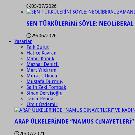
05/07/2026
SEN TÜRKÜLERİNİ SÖYLE: NEOLİBERAL
29/06/2026
Yazarlar
Faik Bulut
Hatice Kavran
Mahir Konuk
Mazhar Denizli
Mert Yıldırım
Murat Utkucu
Mustafa Durmuş
Salih Zeki Tombak
Sinan Dervişoğlu
Taner Renda
Ümit Özdemir
ARAP ÜLKELERİNDE “NAMUS CİNAYETLERİ”
20/07/2021