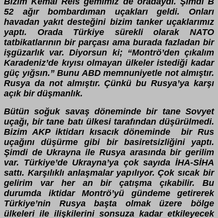
Bizim Kemal Reis gemimiz de oradaydı. Şimdi B
52 ağır bombardıman uçakları geldi. Onları
havadan yakıt desteğini bizim tanker uçaklarımız
yaptı. Orada Türkiye sürekli olarak NATO
tatbikatlarının bir parçası ama burada fazladan bir
işgüzarlık var. Diyorsun ki; “Montrö’den çıkalım
Karadeniz’de kıyısı olmayan ülkeler istediği kadar
güç yığsın.” Bunu ABD memnuniyetle not almıştır.
Rusya da not almıştır. Çünkü bu Rusya’ya karşı
açık bir düşmanlık.
Bütün soğuk savaş döneminde bir tane Sovyet
uçağı, bir tane batı ülkesi tarafından düşürülmedi.
Bizim AKP iktidarı kısacık döneminde bir Rus
uçağını düşürme gibi bir basiretsizliğini yaptı.
Şimdi de Ukrayna ile Rusya arasında bir gerilim
var. Türkiye’de Ukrayna’ya çok sayıda İHA-SİHA
sattı. Karşılıklı anlaşmalar yapılıyor. Çok sıcak bir
gelirim var her an bir çatışma çıkabilir. Bu
durumda iktidar Montrö’yü gündeme getirerek
Türkiye’nin Rusya başta olmak üzere bölge
ülkeleri ile ilişkilerini sonsuza kadar etkileyecek