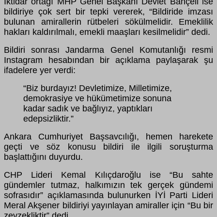
İktidar ortağı MHP Genel Başkanı Devlet Bahçeli ise
bildiriye çok sert bir tepki vererek, “Bildiride imzası
bulunan amirallerin rütbeleri sökülmelidir. Emeklilik
hakları kaldırılmalı, emekli maaşları kesilmelidir” dedi.
Bildiri sonrası Jandarma Genel Komutanlığı resmi
Instagram hesabından bir açıklama paylaşarak şu
ifadelere yer verdi:
“Biz burdayız! Devletimize, Milletimize,
demokrasiye ve hükümetimize sonuna
kadar sadık ve bağlıyız, yaptıkları
edepsizliktir.”
Ankara Cumhuriyet Başsavcılığı, hemen harekete
geçti ve söz konusu bildiri ile ilgili soruşturma
başlattığını duyurdu.
CHP Lideri Kemal Kılıçdaroğlu ise “Bu sahte
gündemler tutmaz, halkımızın tek gerçek gündemi
sofrasıdır” açıklamasında bulunurken İYİ Parti Lideri
Meral Akşener bildiriyi yayınlayan amiraller için “Bu bir
zevzekliktir” dedi.