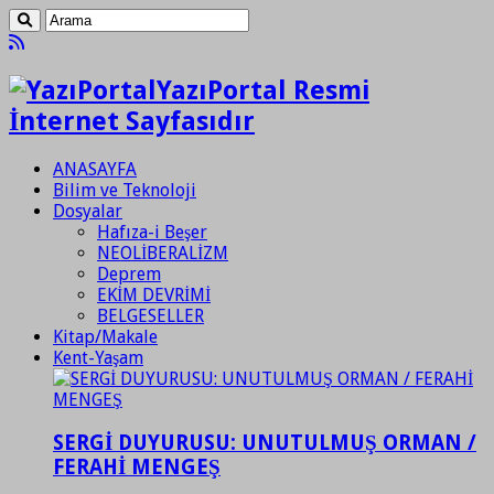
YazıPortal Resmi
İnternet Sayfasıdır
ANASAYFA
Bilim ve Teknoloji
Dosyalar
Hafıza-i Beşer
NEOLİBERALİZM
Deprem
EKİM DEVRİMİ
BELGESELLER
Kitap/Makale
Kent-Yaşam
SERGİ DUYURUSU: UNUTULMUŞ ORMAN /
FERAHİ MENGEŞ