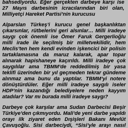
bahsediyordu. Eğer gerçekten darbeye karşı ise
27 Mayıs darbesinin icracılarından biri olan,
Milliyetçi Hareket Partisi’nin kurucusu
Alparslan Türkeş’i kurucu genel başkanlıktan
çıkarsınlar, rütbelerini geri alsınlar… Milli iradeye
saygı çok önemli ise Ömer Faruk Gergerlioğlu
milli irade ile seçilmiş bir milletvekilidir, hem
Meclis’ten hem kendi evinden işkencici bir polisin
tartaklamasına da maruz kalarak, apar topar
alınarak hapishaneye kaçırıldı. Milli iradeye çok
saygılılar ama TBMM’de reddedilmiş bir yasa
teklifi üzerinden bir yıl geçmeden tekrar gündeme
alınmaz ama bunu da yaptılar. TBMM’yi notere
dönüştürdüler. Eğer milli iradeye saygılı iseler
HDP’nin kazandığı belediyelere neden kayyım
atadılar? Var mı burada milli iradeye saygı?
Darbeye çok karşılar ama Sudan Darbecisi Beşir
Türkiye’den çıkmıyordu. Mali’de yeni darbe yapıldı
orayı ilk ziyaret eden Dışişleri Bakanı Mevlüt
Çavuşoğlu. Sisi darbeciydi, “Sisi’yle arayı nasıl