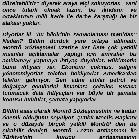
düzeltebiliriz” diyerek araya elçi sokuyorlar. Yani
önce tutarlı olmak lazım, bu iktidarın ve
ortaklarının milli irade ile darbe karşıtlığı ile bir
alakası yoktur.
Diyorlar ki “bu bildirinin zamanlaması manidar.”
Neden? Bildiri durduk yere ortaya atılmadı.
Montrö Sözleşmesi üzerine üst üste çok yetkili
insanlar açıklamalar yaptığı için amiraller bu
açıklamayı yapmaya ihtiyaç duydular. Hükümetin
buna ihtiyacı var. Ekonomi çökmüş, salgını
yönetemiyorlar, telefon bekliyorlar Amerika’dan
telefon gelmiyor. Geri adım attılar petrol ve
doğalgaz gemilerini limanlara çektiler. Kısaca
tutunacak dala ihtiyaçları var böyle bir şamata
konusu buldular, şamata yapıyorlar.
Bildiri esas olarak Montrö Sözleşmesinin ne kadar
önemli olduğunu söylüyor, çünkü Meclis Başkanı
ve o düzeyde birçok yetkili Montrö’ den de
çıkabilir demişti. Montrö, Lozan Antlaşması ile
Türkiye’nin kurucu antlaşmasının