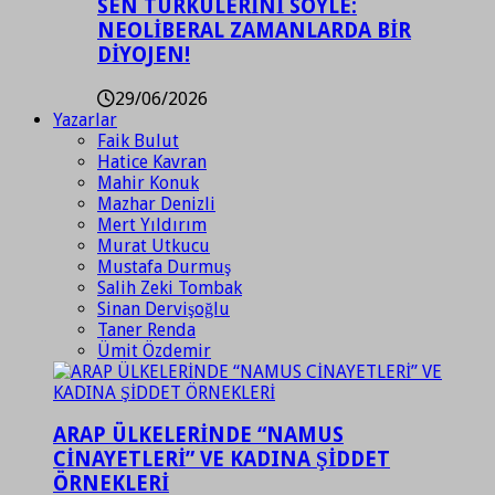
SEN TÜRKÜLERİNİ SÖYLE:
NEOLİBERAL ZAMANLARDA BİR
DİYOJEN!
29/06/2026
Yazarlar
Faik Bulut
Hatice Kavran
Mahir Konuk
Mazhar Denizli
Mert Yıldırım
Murat Utkucu
Mustafa Durmuş
Salih Zeki Tombak
Sinan Dervişoğlu
Taner Renda
Ümit Özdemir
ARAP ÜLKELERİNDE “NAMUS
CİNAYETLERİ” VE KADINA ŞİDDET
ÖRNEKLERİ