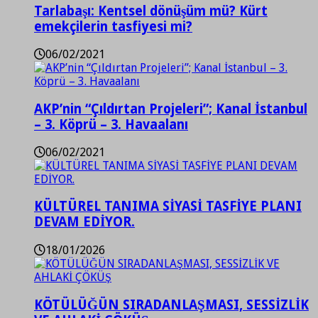
Tarlabaşı: Kentsel dönüşüm mü? Kürt
emekçilerin tasfiyesi mi?
06/02/2021
AKP’nin “Çıldırtan Projeleri”; Kanal İstanbul
– 3. Köprü – 3. Havaalanı
06/02/2021
KÜLTÜREL TANIMA SİYASİ TASFİYE PLANI
DEVAM EDİYOR.
18/01/2026
KÖTÜLÜĞÜN SIRADANLAŞMASI, SESSİZLİK