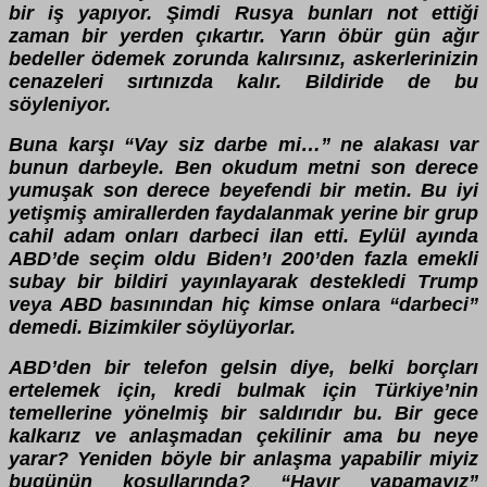
bir iş yapıyor. Şimdi Rusya bunları not ettiği
zaman bir yerden çıkartır. Yarın öbür gün ağır
bedeller ödemek zorunda kalırsınız, askerlerinizin
cenazeleri sırtınızda kalır. Bildiride de bu
söyleniyor.
Buna karşı “Vay siz darbe mi…” ne alakası var
bunun darbeyle. Ben okudum metni son derece
yumuşak son derece beyefendi bir metin. Bu iyi
yetişmiş amirallerden faydalanmak yerine bir grup
cahil adam onları darbeci ilan etti. Eylül ayında
ABD’de seçim oldu Biden’ı 200’den fazla emekli
subay bir bildiri yayınlayarak destekledi Trump
veya ABD basınından hiç kimse onlara “darbeci”
demedi. Bizimkiler söylüyorlar.
ABD’den bir telefon gelsin diye, belki borçları
ertelemek için, kredi bulmak için Türkiye’nin
temellerine yönelmiş bir saldırıdır bu. Bir gece
kalkarız ve anlaşmadan çekilinir ama bu neye
yarar? Yeniden böyle bir anlaşma yapabilir miyiz
bugünün koşullarında? “Hayır yapamayız”