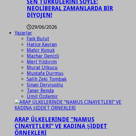
SEN TÜRKÜLERİNİ SÖYLE:
NEOLİBERAL ZAMANLARDA BİR
DİYOJEN!
29/06/2026
Yazarlar
Faik Bulut
Hatice Kavran
Mahir Konuk
Mazhar Denizli
Mert Yıldırım
Murat Utkucu
Mustafa Durmuş
Salih Zeki Tombak
Sinan Dervişoğlu
Taner Renda
Ümit Özdemir
ARAP ÜLKELERİNDE “NAMUS
CİNAYETLERİ” VE KADINA ŞİDDET
ÖRNEKLERİ