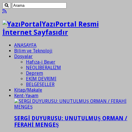
YazıPortal Resmi
İnternet Sayfasıdır
ANASAYFA
Bilim ve Teknoloji
Dosyalar
Hafıza-i Beşer
NEOLİBERALİZM
Deprem
EKİM DEVRİMİ
BELGESELLER
Kitap/Makale
Kent-Yaşam
SERGİ DUYURUSU: UNUTULMUŞ ORMAN /
FERAHİ MENGEŞ