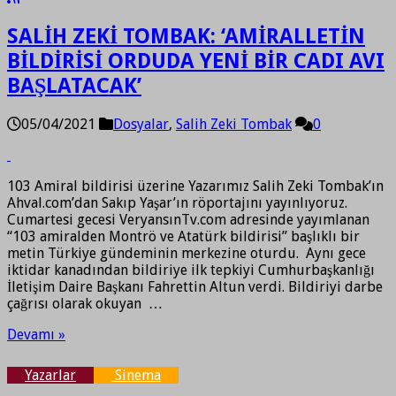
SALİH ZEKİ TOMBAK: ‘AMİRALLETİN
BİLDİRİSİ ORDUDA YENİ BİR CADI AVI
BAŞLATACAK’
05/04/2021
Dosyalar
,
Salih Zeki Tombak
0
103 Amiral bildirisi üzerine Yazarımız Salih Zeki Tombak’ın
Ahval.com’dan Sakıp Yaşar’ın röportajını yayınlıyoruz.
Cumartesi gecesi VeryansınTv.com adresinde yayımlanan
“103 amiralden Montrö ve Atatürk bildirisi” başlıklı bir
metin Türkiye gündeminin merkezine oturdu. Aynı gece
iktidar kanadından bildiriye ilk tepkiyi Cumhurbaşkanlığı
İletişim Daire Başkanı Fahrettin Altun verdi. Bildiriyi darbe
çağrısı olarak okuyan …
Devamı »
Yazarlar
Sinema