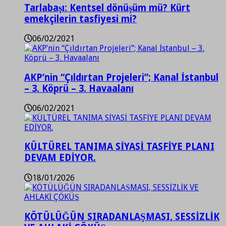
Tarlabaşı: Kentsel dönüşüm mü? Kürt
emekçilerin tasfiyesi mi?
06/02/2021
AKP’nin “Çıldırtan Projeleri”; Kanal İstanbul
– 3. Köprü – 3. Havaalanı
06/02/2021
KÜLTÜREL TANIMA SİYASİ TASFİYE PLANI
DEVAM EDİYOR.
18/01/2026
KÖTÜLÜĞÜN SIRADANLAŞMASI, SESSİZLİK