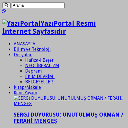
YazıPortal Resmi
İnternet Sayfasıdır
ANASAYFA
Bilim ve Teknoloji
Dosyalar
Hafıza-i Beşer
NEOLİBERALİZM
Deprem
EKİM DEVRİMİ
BELGESELLER
Kitap/Makale
Kent-Yaşam
SERGİ DUYURUSU: UNUTULMUŞ ORMAN /
FERAHİ MENGEŞ