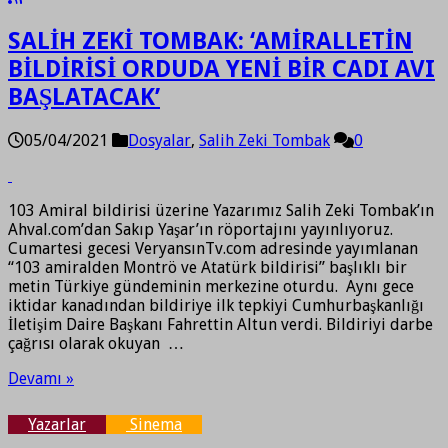
SALİH ZEKİ TOMBAK: ‘AMİRALLETİN
BİLDİRİSİ ORDUDA YENİ BİR CADI AVI
BAŞLATACAK’
05/04/2021
Dosyalar
,
Salih Zeki Tombak
0
103 Amiral bildirisi üzerine Yazarımız Salih Zeki Tombak’ın
Ahval.com’dan Sakıp Yaşar’ın röportajını yayınlıyoruz.
Cumartesi gecesi VeryansınTv.com adresinde yayımlanan
“103 amiralden Montrö ve Atatürk bildirisi” başlıklı bir
metin Türkiye gündeminin merkezine oturdu. Aynı gece
iktidar kanadından bildiriye ilk tepkiyi Cumhurbaşkanlığı
İletişim Daire Başkanı Fahrettin Altun verdi. Bildiriyi darbe
çağrısı olarak okuyan …
Devamı »
Yazarlar
Sinema