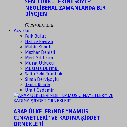
SEN TÜRKÜLERİNİ SÖYLE:
NEOLİBERAL ZAMANLARDA BİR
DİYOJEN!
29/06/2026
Yazarlar
Faik Bulut
Hatice Kavran
Mahir Konuk
Mazhar Denizli
Mert Yıldırım
Murat Utkucu
Mustafa Durmuş
Salih Zeki Tombak
Sinan Dervişoğlu
Taner Renda
Ümit Özdemir
ARAP ÜLKELERİNDE “NAMUS
CİNAYETLERİ” VE KADINA ŞİDDET
ÖRNEKLERİ