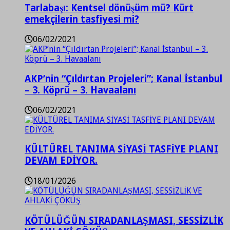
Tarlabaşı: Kentsel dönüşüm mü? Kürt
emekçilerin tasfiyesi mi?
06/02/2021
AKP’nin “Çıldırtan Projeleri”; Kanal İstanbul
– 3. Köprü – 3. Havaalanı
06/02/2021
KÜLTÜREL TANIMA SİYASİ TASFİYE PLANI
DEVAM EDİYOR.
18/01/2026
KÖTÜLÜĞÜN SIRADANLAŞMASI, SESSİZLİK