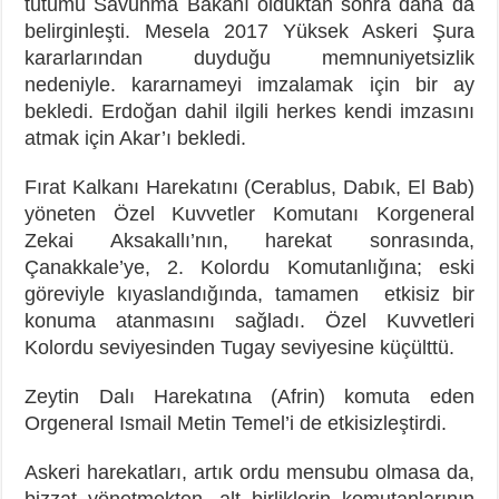
tutumu Savunma Bakanı olduktan sonra daha da
belirginleşti. Mesela 2017 Yüksek Askeri Şura
kararlarından duyduğu memnuniyetsizlik
nedeniyle. kararnameyi imzalamak için bir ay
bekledi. Erdoğan dahil ilgili herkes kendi imzasını
atmak için Akar’ı bekledi.
Fırat Kalkanı Harekatını (Cerablus, Dabık, El Bab)
yöneten Özel Kuvvetler Komutanı Korgeneral
Zekai Aksakallı’nın, harekat sonrasında,
Çanakkale’ye, 2. Kolordu Komutanlığına; eski
göreviyle kıyaslandığında, tamamen etkisiz bir
konuma atanmasını sağladı. Özel Kuvvetleri
Kolordu seviyesinden Tugay seviyesine küçülttü.
Zeytin Dalı Harekatına (Afrin) komuta eden
Orgeneral Ismail Metin Temel’i de etkisizleştirdi.
Askeri harekatları, artık ordu mensubu olmasa da,
bizzat yönetmekten, alt birliklerin komutanlarının