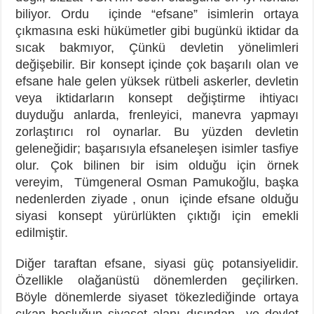
biliyor. Ordu içinde “efsane” isimlerin ortaya
çıkmasına eski hükümetler gibi bugünkü iktidar da
sıcak bakmıyor, Çünkü devletin yönelimleri
değişebilir. Bir konsept içinde çok başarılı olan ve
efsane hale gelen yüksek rütbeli askerler, devletin
veya iktidarların konsept değiştirme ihtiyacı
duyduğu anlarda, frenleyici, manevra yapmayı
zorlaştırıcı rol oynarlar. Bu yüzden devletin
geleneğidir; başarısıyla efsaneleşen isimler tasfiye
olur. Çok bilinen bir isim olduğu için örnek
vereyim, Tümgeneral Osman Pamukoğlu, başka
nedenlerden ziyade , onun içinde efsane olduğu
siyasi konsept yürürlükten çıktığı için emekli
edilmiştir.
Diğer taraftan efsane, siyasi güç potansiyelidir.
Özellikle olağanüstü dönemlerden geçilirken.
Böyle dönemlerde siyaset tökezlediğinde ortaya
çıkan boşluğun siyaset alanı dışından ve devlet