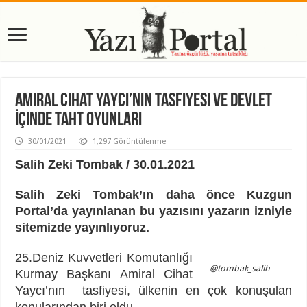
Amiral Cihat YAYCI’nın Tasfiyesi ve Devlet
İçinde Taht Oyunları
30/01/2021
1,297 Görüntülenme
Salih Zeki Tombak / 30.01.2021
Salih Zeki Tombak’ın daha önce Kuzgun
Portal’da yayınlanan bu yazısını yazarın izniyle
sitemizde yayınlıyoruz.
25.Deniz Kuvvetleri Komutanlığı
@tombak_salih
Kurmay Başkanı Amiral Cihat
Yaycı’nın tasfiyesi, ülkenin en çok konuşulan
konularından biri oldu.