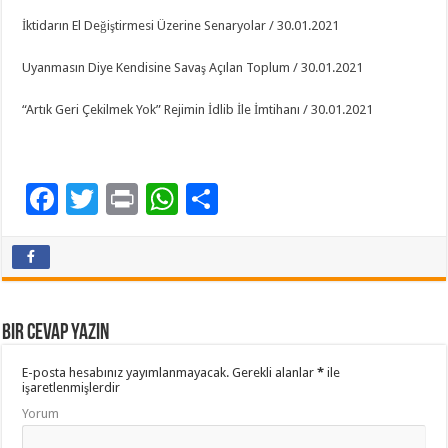
İktidarın El Değiştirmesi Üzerine Senaryolar / 30.01.2021
Uyanmasın Diye Kendisine Savaş Açılan Toplum / 30.01.2021
“Artık Geri Çekilmek Yok” Rejimin İdlib İle İmtihanı / 30.01.2021
F
T
Pr
W
P
ac
wi
in
h
a
e
tt
t
at
yl
b
er
sA
aş
o
p
Bir cevap yazın
o
p
E-posta hesabınız yayımlanmayacak.
Gerekli alanlar
*
ile
k
işaretlenmişlerdir
Yorum