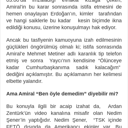
Amiral’in bu karar sonrasında istifa etmesini de
hemen onaylayan Erdoğan’ın, kimler tarafından
ve hangi saiklerle bu kadar kesin biçimde ikna
edildiği konusu, üzerine konuşulmayı hak ediyor.
Ancak bu tasfiyenin kamuoyuna izah edilmesinin
güçlükleri öngörülmüş olmalı ki; istifa sonrasında
Amiral’e Mehmet Metiner adlı karanlık tip telefon
etmiş ve sonra Yaycı’nın kendisine “Ölünceye
kadar Cumhurbaşkanıma sadık kalacağım”
dediğini açıklamıştır. Bu açıklamanın her kelimesi
elbette yalandır.
Ama Amiral “Ben öyle demedim” diyebilir mi?
Bu konuyla ilgili bir acaip izahat da, Ardan
Zentürk’ün video kanalına misafir olan Nedim
Şener’in yaptığıdır. Nedim Şener, “TSK içinde
FETÖ dışında da Amerikancı ekipler var. Bu