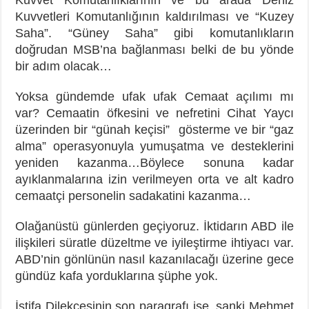
Kuvvetleri Komutanlığının kaldırılması ve “Kuzey
Saha”. “Güney Saha” gibi komutanlıkların
doğrudan MSB’na bağlanması belki de bu yönde
bir adım olacak…
Yoksa gündemde ufak ufak Cemaat açılımı mı
var? Cemaatin öfkesini ve nefretini Cihat Yaycı
üzerinden bir “günah keçisi” gösterme ve bir “gaz
alma” operasyonuyla yumuşatma ve desteklerini
yeniden kazanma…Böylece sonuna kadar
ayıklanmalarına izin verilmeyen orta ve alt kadro
cemaatçi personelin sadakatini kazanma…
Olağanüstü günlerden geçiyoruz. İktidarın ABD ile
ilişkileri süratle düzeltme ve iyileştirme ihtiyacı var.
ABD’nin gönlünün nasıl kazanılacağı üzerine gece
gündüz kafa yorduklarına şüphe yok.
İstifa Dilekçesinin son paragrafı ise, sanki Mehmet