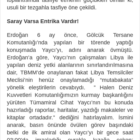
usuli bir tezgahla tasfiye öne çekildi.
Saray Varsa Entrika Vardır!
Erdoğan 6 ay önce, Gölcük Tersane
Komutanlığı’nda yapılan bir törende yaptığı
konuşmada Yaycı’yı, adını anarak övmüştü.
Erdoğan’a göre, Yaycı’nın çalışmaları Libya ile
yapılan deniz yetki alanlarının sınırlandırılmasına
dair, TBMM’de onaylanan fakat Libya Temsilciler
Meclisi’nin henüz onaylamadığı “mutabakata”
yönelik eleştirilerin cevabıydı. ” Halen Deniz
Kuvvetleri Komutanlığımızın kurmay başkanlığını
yürüten Tümamiral Cihat Yaycı’nın bu konuda
hazırladığı raporlar, haritalar, yazdığı makaleler ve
kitaplar ortadadır.” dediğini hatırlayalım. İsmini
anarak, basın önünde övülen görev başındaki
belki de ilk amiral olan Yaycı’yı bir gece saat
03:00’da imzaladığı evrakla kızağa çeken;