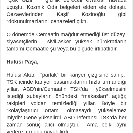
uçuştu. Kozmik Oda belgeleri elden ele dolaştı.
Cezaevlerinden Kaşif Kozinoğlu gibi
“dokunulmazların” cenazeleri çıktı.
O dönemde Cemaatin mağdur etmediği üst düzey
siyasetçilerin, sivil-asker yüksek bürokratların
tamamı Cemaatle şu veya bu ölçüde irtibatlıdır.
Hulusi Paşa,
Hulusi Akar, “parlak” bir kariyer çizgisine sahip.
TSK içinde kariyer basamaklarını hızla tırmandığı
yıllar, ABD’nin/Cemaatin TSK’da yükselmesini
istediği subayların önündeki “makasları” açtığı;
rakipleri yoldan temizlediği yıllar. Böyle bir
“kolaylaştırıcı ortam” olmasaydı yükselemez
miydi? Gene yükselirdi. ABD referansı TSK’da her
zaman sonuç alıcı olmuştur. Ama belki aynı
yerlere tırmanamayabilirdi.