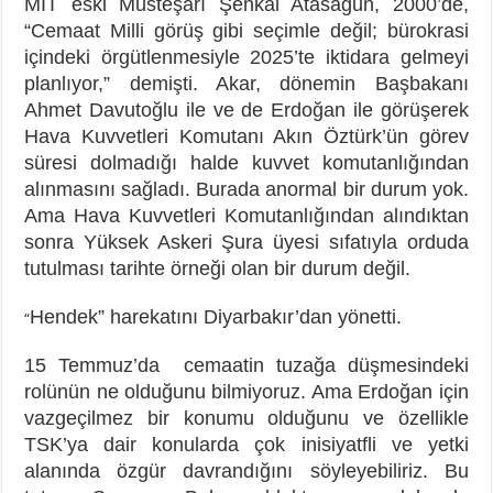
MİT eski Müsteşarı Şenkal Atasagun, 2000’de,
“Cemaat Milli görüş gibi seçimle değil; bürokrasi
içindeki örgütlenmesiyle 2025’te iktidara gelmeyi
planlıyor,” demişti. Akar, dönemin Başbakanı
Ahmet Davutoğlu ile ve de Erdoğan ile görüşerek
Hava Kuvvetleri Komutanı Akın Öztürk’ün görev
süresi dolmadığı halde kuvvet komutanlığından
alınmasını sağladı. Burada anormal bir durum yok.
Ama Hava Kuvvetleri Komutanlığından alındıktan
sonra Yüksek Askeri Şura üyesi sıfatıyla orduda
tutulması tarihte örneği olan bir durum değil.
Hendek” harekatını Diyarbakır’dan yönetti.
“
15 Temmuz’da cemaatin tuzağa düşmesindeki
rolünün ne olduğunu bilmiyoruz. Ama Erdoğan için
vazgeçilmez bir konumu olduğunu ve özellikle
TSK’ya dair konularda çok inisiyatfli ve yetki
alanında özgür davrandığını söyleyebiliriz. Bu