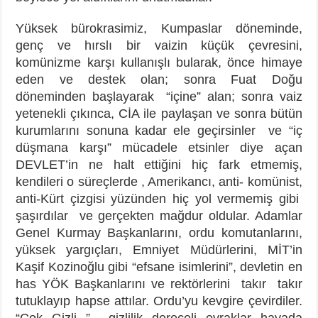
Yüksek bürokrasimiz, Kumpaslar döneminde,
genç ve hırslı bir vaizin küçük çevresini,
komünizme karşı kullanışlı bularak, önce himaye
eden ve destek olan; sonra Fuat Doğu
döneminden başlayarak “içine” alan; sonra vaiz
yetenekli çıkınca, CİA ile paylaşan ve sonra bütün
kurumlarını sonuna kadar ele geçirsinler ve “iç
düşmana karşı” mücadele etsinler diye açan
DEVLET’in ne halt ettiğini hiç fark etmemiş,
kendileri o süreçlerde , Amerikancı, anti- komünist,
anti-Kürt çizgisi yüzünden hiç yol vermemiş gibi
şaşırdılar ve gerçekten mağdur oldular. Adamlar
Genel Kurmay Başkanlarını, ordu komutanlarını,
yüksek yargıçları, Emniyet Müdürlerini, MİT’in
Kaşif Kozinoğlu gibi “efsane isimlerini”, devletin en
has YÖK Başkanlarını ve rektörlerini takır takır
tutuklayıp hapse attılar. Ordu’yu kevgire çevirdiler.
“Çok Gizli ” gizlilik dereceli evraklar havada