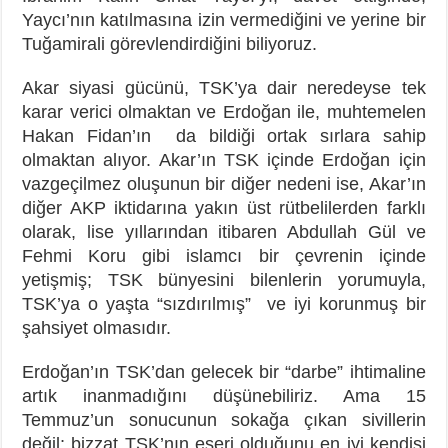
Yaycı’nın katılmasına izin vermediğini ve yerine bir
Tuğamirali görevlendirdiğini biliyoruz.
Akar siyasi gücünü, TSK’ya dair neredeyse tek
karar verici olmaktan ve Erdoğan ile, muhtemelen
Hakan Fidan’ın da bildiği ortak sırlara sahip
olmaktan alıyor. Akar’ın TSK içinde Erdoğan için
vazgeçilmez oluşunun bir diğer nedeni ise, Akar’ın
diğer AKP iktidarına yakın üst rütbelilerden farklı
olarak, lise yıllarından itibaren Abdullah Gül ve
Fehmi Koru gibi islamcı bir çevrenin içinde
yetişmiş; TSK bünyesini bilenlerin yorumuyla,
TSK’ya o yaşta “sızdırılmış” ve iyi korunmuş bir
şahsiyet olmasıdır.
Erdoğan’ın TSK’dan gelecek bir “darbe” ihtimaline
artık inanmadığını düşünebiliriz. Ama 15
Temmuz’un sonucunun sokağa çıkan sivillerin
değil; bizzat TSK’nın eseri olduğunu en iyi kendisi