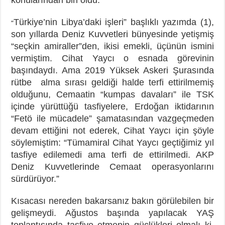
Türkiye’nin Libya’daki işleri” başlıklı yazımda (1),
“
son yıllarda Deniz Kuvvetleri
bünyesinde yetişmiş
“seçkin amiraller”den, ikisi emekli, üçünün ismini
vermiştim. Cihat Yaycı o esnada görevinin
başındaydı. Ama 2019 Yüksek Askeri Şurasında
rütbe alma sırası geldiği halde terfi ettirilmemiş
olduğunu, Cemaatin “kumpas davaları” ile TSK
içinde yürüttüğü tasfiyelere, Erdoğan iktidarının
“Fetö ile mücadele” şamatasından vazgeçmeden
devam ettiğini not ederek, Cihat Yaycı için şöyle
söylemiştim: “Tümamiral Cihat Yaycı geçtiğimiz yıl
tasfiye edilemedi ama terfi de ettirilmedi. AKP
Deniz Kuvvetlerinde Cemaat operasyonlarını
sürdürüyor.”
Kısacası nereden bakarsanız bakın görülebilen bir
gelişmeydi. Ağustos başında yapılacak YAŞ
toplantısında tasfiye etmenin güçlükleri olmalı ki,