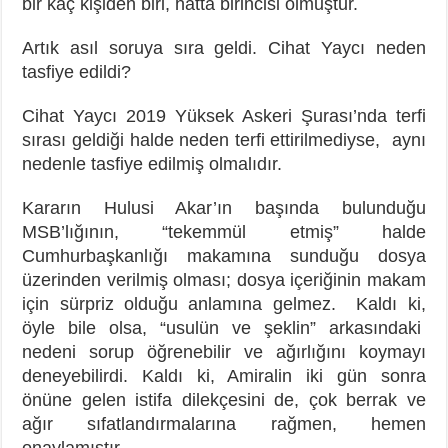
bir kaç kişiden biri, hatta birincisi olmuştur.
Artık asıl soruya sıra geldi. Cihat Yaycı neden
tasfiye edildi?
Cihat Yaycı 2019 Yüksek Askeri Şurası’nda terfi
sırası geldiği halde neden terfi ettirilmediyse, aynı
nedenle tasfiye edilmiş olmalıdır.
Kararın Hulusi Akar’ın başında bulunduğu
MSB’lığının, “tekemmül etmiş” halde
Cumhurbaşkanlığı makamına sunduğu dosya
üzerinden verilmiş olması; dosya içeriğinin makam
için sürpriz olduğu anlamına gelmez. Kaldı ki,
öyle bile olsa, “usulün ve şeklin” arkasındaki
nedeni sorup öğrenebilir ve ağırlığını koymayı
deneyebilirdi. Kaldı ki, Amiralin iki gün sonra
önüne gelen istifa dilekçesini de, çok berrak ve
ağır sıfatlandırmalarına rağmen, hemen
onaylamıştır.