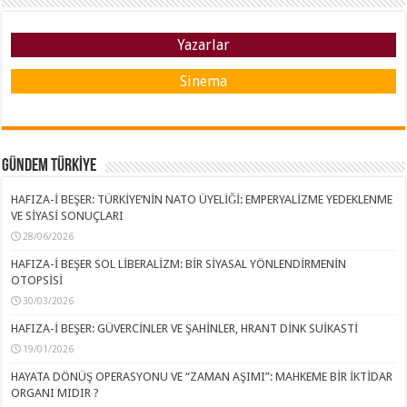
Yazarlar
Sinema
GÜNDEM TÜRKİYE
HAFIZA-İ BEŞER: TÜRKİYE’NİN NATO ÜYELİĞİ: EMPERYALİZME YEDEKLENME
VE SİYASİ SONUÇLARI
28/06/2026
HAFIZA-İ BEŞER SOL LİBERALİZM: BİR SİYASAL YÖNLENDİRMENİN
OTOPSİSİ
30/03/2026
HAFIZA-İ BEŞER: GÜVERCİNLER VE ŞAHİNLER, HRANT DİNK SUİKASTİ
19/01/2026
HAYATA DÖNÜŞ OPERASYONU VE “ZAMAN AŞIMI”: MAHKEME BİR İKTİDAR
ORGANI MIDIR ?