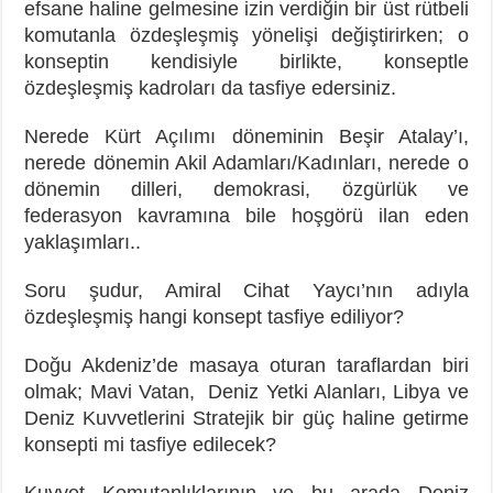
efsane haline gelmesine izin verdiğin bir üst rütbeli
komutanla özdeşleşmiş yönelişi değiştirirken; o
konseptin kendisiyle birlikte, konseptle
özdeşleşmiş kadroları da tasfiye edersiniz.
Nerede Kürt Açılımı döneminin Beşir Atalay’ı,
nerede dönemin Akil Adamları/Kadınları, nerede o
dönemin dilleri, demokrasi, özgürlük ve
federasyon kavramına bile hoşgörü ilan eden
yaklaşımları..
Soru şudur, Amiral Cihat Yaycı’nın adıyla
özdeşleşmiş hangi konsept tasfiye ediliyor?
Doğu Akdeniz’de masaya oturan taraflardan biri
olmak; Mavi Vatan, Deniz Yetki Alanları, Libya ve
Deniz Kuvvetlerini Stratejik bir güç haline getirme
konsepti mi tasfiye edilecek?
Kuvvet Komutanlıklarının ve bu arada Deniz