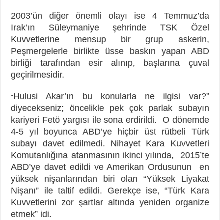
2003’ün diğer önemli olayı ise 4 Temmuz’da
Irak’ın Süleymaniye şehrinde TSK Özel
Kuvvetlerine mensup bir grup askerin,
Peşmergelerle birlikte üsse baskın yapan ABD
birliği tarafından esir alınıp, başlarına çuval
geçirilmesidir.
Hulusi Akar’ın bu konularla ne ilgisi var?”
“
diyecekseniz; öncelikle pek çok parlak subayın
kariyeri Fetö yargısı ile sona erdirildi. O dönemde
4-5 yıl boyunca ABD’ye hiçbir üst rütbeli Türk
subayı davet edilmedi. Nihayet Kara Kuvvetleri
Komutanlığına atanmasının ikinci yılında, 2015’te
ABD’ye davet edildi ve Amerikan Ordusunun en
yüksek nişanlarından biri olan “Yüksek Liyakat
Nişanı” ile taltif edildi. Gerekçe ise, “Türk Kara
Kuvvetlerini zor şartlar altında yeniden organize
etmek” idi.