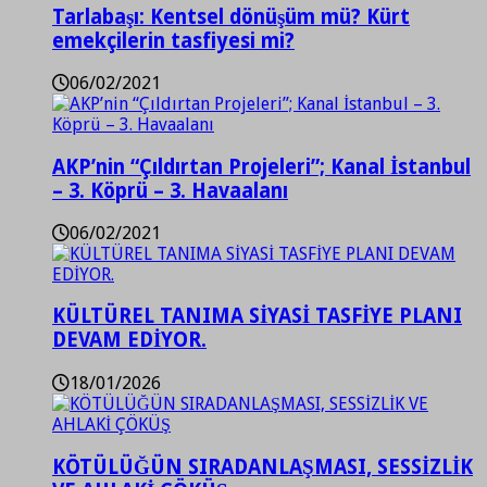
Tarlabaşı: Kentsel dönüşüm mü? Kürt
emekçilerin tasfiyesi mi?
06/02/2021
AKP’nin “Çıldırtan Projeleri”; Kanal İstanbul
– 3. Köprü – 3. Havaalanı
06/02/2021
KÜLTÜREL TANIMA SİYASİ TASFİYE PLANI
DEVAM EDİYOR.
18/01/2026
KÖTÜLÜĞÜN SIRADANLAŞMASI, SESSİZLİK