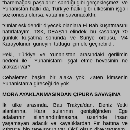
“haremağası paşaların” sandığı gibi gerçekleşmez. Ve
Yunanistan halkı da, Türkiye halkı gibi ülkesinin işgali
sözkonusu olursa, vatanını savunacaktır.
Onlar eskidendi” diyecek olanlara El Bab kuşatmasını
“
hatırlatayım. TSK, DEAŞ’ın elindeki bu kasabayı 70
günlük kuşatma sonunda ve Suriye ordusu, M4
Karayolunun güneyini tuttuğu için ele geçirebildi.
Peki, Türkiye ve Yunanistan arasındaki gerilimin
nedeni ile Yunanistan’ı işgal etme hevesinin ne
alakası var?
Cehaletten başka bir alaka yok. Zaten kimsenin
Yunanistan’a gireceği de yok.
MORA AYAKLANMASINDAN ÇİPURA SAVAŞINA
İki ülke arasında, Batı Trakya’dan, Deniz Yetki
alanlarına, Kara sularının genişliğinden Ege
adalarının silahlandırılmasına, üzerinde insan
yaşamayan adacık ve kayalıklardan Fır hattına ve
Kıbrıs’a, bin tane sorun var. Ölçü olsun diye yazayım,