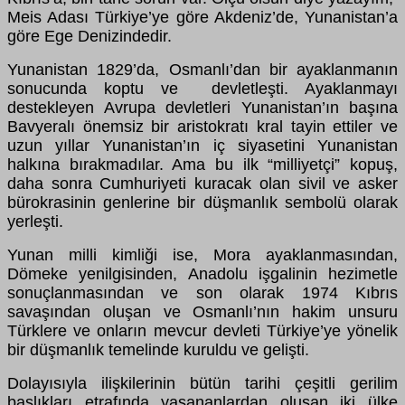
Meis Adası Türkiye’ye göre Akdeniz’de, Yunanistan’a
göre Ege Denizindedir.
Yunanistan 1829’da, Osmanlı’dan bir ayaklanmanın
sonucunda koptu ve devletleşti. Ayaklanmayı
destekleyen Avrupa devletleri Yunanistan’ın başına
Bavyeralı önemsiz bir aristokratı kral tayin ettiler ve
uzun yıllar Yunanistan’ın iç siyasetini Yunanistan
halkına bırakmadılar. Ama bu ilk “milliyetçi” kopuş,
daha sonra Cumhuriyeti kuracak olan sivil ve asker
bürokrasinin genlerine bir düşmanlık sembolü olarak
yerleşti.
Yunan milli kimliği ise, Mora ayaklanmasından,
Dömeke yenilgisinden, Anadolu işgalinin hezimetle
sonuçlanmasından ve son olarak 1974 Kıbrıs
savaşından oluşan ve Osmanlı’nın hakim unsuru
Türklere ve onların mevcur devleti Türkiye’ye yönelik
bir düşmanlık temelinde kuruldu ve gelişti.
Dolayısıyla ilişkilerinin bütün tarihi çeşitli gerilim
başlıkları etrafında yaşananlardan oluşan iki ülke