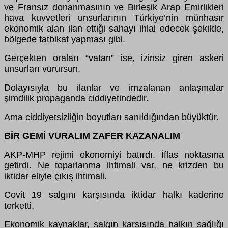
ve Fransız donanmasının ve Birleşik Arap Emirlikleri
hava kuvvetleri unsurlarının Türkiye’nin münhasır
ekonomik alan ilan ettiği sahayı ihlal edecek şekilde,
bölgede tatbikat yapması gibi.
Gerçekten oraları “vatan” ise, izinsiz giren askeri
unsurları vurursun.
Dolayısıyla bu ilanlar ve imzalanan anlaşmalar
şimdilik propaganda ciddiyetindedir.
Ama ciddiyetsizliğin boyutları sanıldığından büyüktür.
BİR GEMİ VURALIM ZAFER KAZANALIM
AKP-MHP rejimi ekonomiyi batırdı. İflas noktasına
getirdi. Ne toparlanma ihtimali var, ne krizden bu
iktidar eliyle çıkış ihtimali.
Covit 19 salgını karşısında iktidar halkı kaderine
terketti.
Ekonomik kaynaklar, salgın karşısında halkın sağlığı