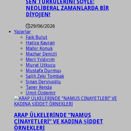
SEN TÜRKÜLERİNİ SÖYLE:
NEOLİBERAL ZAMANLARDA BİR
DİYOJEN!
29/06/2026
Yazarlar
Faik Bulut
Hatice Kavran
Mahir Konuk
Mazhar Denizli
Mert Yıldırım
Murat Utkucu
Mustafa Durmuş
Salih Zeki Tombak
Sinan Dervişoğlu
Taner Renda
Ümit Özdemir
ARAP ÜLKELERİNDE “NAMUS
CİNAYETLERİ” VE KADINA ŞİDDET
ÖRNEKLERİ