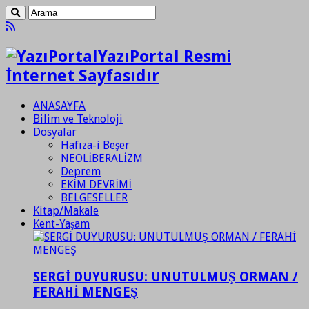
YazıPortal Resmi
İnternet Sayfasıdır
ANASAYFA
Bilim ve Teknoloji
Dosyalar
Hafıza-i Beşer
NEOLİBERALİZM
Deprem
EKİM DEVRİMİ
BELGESELLER
Kitap/Makale
Kent-Yaşam
SERGİ DUYURUSU: UNUTULMUŞ ORMAN /
FERAHİ MENGEŞ