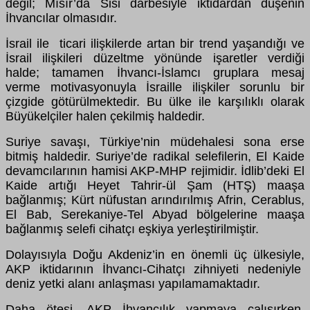
değil; Mısır’da Sisi darbesiyle iktidardan düşenin
İhvancılar olmasıdır.
İsrail ile ticari ilişkilerde artan bir trend yaşandığı ve
İsrail ilişkileri düzeltme yönünde işaretler verdiği
halde; tamamen İhvancı-İslamcı gruplara mesaj
verme motivasyonuyla İsraille ilişkiler sorunlu bir
çizgide götürülmektedir. Bu ülke ile karşılıklı olarak
Büyükelçiler halen çekilmiş haldedir.
Suriye savaşı, Türkiye’nin müdehalesi sona erse
bitmiş haldedir. Suriye’de radikal selefilerin, El Kaide
devamcılarının hamisi AKP-MHP rejimidir. İdlib’deki El
Kaide artığı Heyet Tahrir-ül Şam (HTŞ) maaşa
bağlanmış; Kürt nüfustan arındırılmış Afrin, Cerablus,
El Bab, Serekaniye-Tel Abyad bölgelerine maaşa
bağlanmış selefi cihatçı eşkiya yerleştirilmiştir.
Dolayısıyla Doğu Akdeniz’in en önemli üç ülkesiyle,
AKP iktidarının İhvancı-Cihatçı zihniyeti nedeniyle
deniz yetki alanı anlaşması yapılamamaktadır.
Daha ötesi, AKP İhvancılık yapmaya çalışırken,