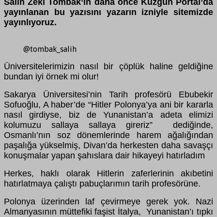
Salih Zeki Tombak’ın daha önce Kuzgun Portal’da
yayınlanan bu yazısını yazarın izniyle sitemizde
yayınlıyoruz.
@tombak_salih
Üniversitelerimizin nasıl bir çöplük haline geldiğine
bundan iyi örnek mi olur!
Sakarya Üniversitesi’nin Tarih profesörü Ebubekir
Sofuoğlu, A haber’de “Hitler Polonya’ya ani bir kararla
nasıl girdiyse, biz de Yunanistan’a adeta elimizi
kolumuzu sallaya sallaya gireriz” dediğinde,
Osmanlı’nın soz dönemlerinde harem ağalığından
paşalığa yükselmiş, Divan’da herkesten daha savaşçı
konuşmalar yapan şahıslara dair hikayeyi hatırladım
Herkes, haklı olarak Hitlerin zaferlerinin akıbetini
hatırlatmaya çalıştı pabuçlarımın tarih profesörüne.
Polonya üzerinden laf çevirmeye gerek yok. Nazi
Almanyasının müttefiki faşist İtalya, Yunanistan’ı tıpkı