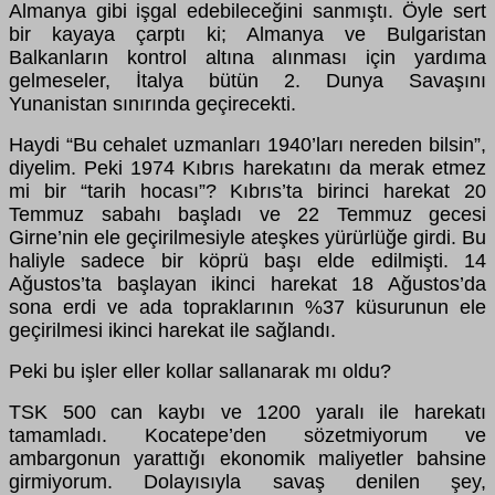
Almanya gibi işgal edebileceğini sanmıştı. Öyle sert
bir kayaya çarptı ki; Almanya ve Bulgaristan
Balkanların kontrol altına alınması için yardıma
gelmeseler, İtalya bütün 2. Dunya Savaşını
Yunanistan sınırında geçirecekti.
Haydi “Bu cehalet uzmanları 1940’ları nereden bilsin”,
diyelim. Peki 1974 Kıbrıs harekatını da merak etmez
mi bir “tarih hocası”? Kıbrıs’ta birinci harekat 20
Temmuz sabahı başladı ve 22 Temmuz gecesi
Girne’nin ele geçirilmesiyle ateşkes yürürlüğe girdi. Bu
haliyle sadece bir köprü başı elde edilmişti. 14
Ağustos’ta başlayan ikinci harekat 18 Ağustos’da
sona erdi ve ada topraklarının %37 küsurunun ele
geçirilmesi ikinci harekat ile sağlandı.
Peki bu işler eller kollar sallanarak mı oldu?
TSK 500 can kaybı ve 1200 yaralı ile harekatı
tamamladı. Kocatepe’den sözetmiyorum ve
ambargonun yarattığı ekonomik maliyetler bahsine
girmiyorum. Dolayısıyla savaş denilen şey,