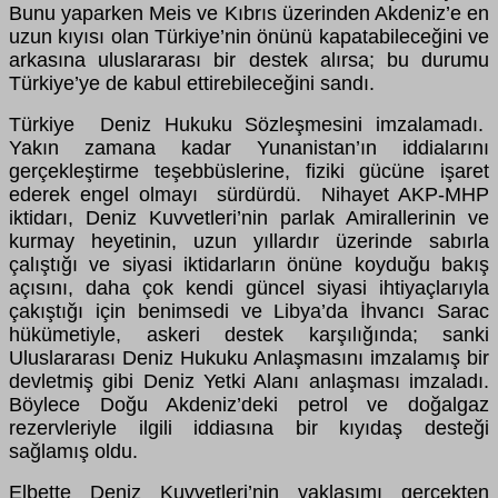
Bunu yaparken Meis ve Kıbrıs üzerinden Akdeniz’e en
uzun kıyısı olan Türkiye’nin önünü kapatabileceğini ve
arkasına uluslararası bir destek alırsa; bu durumu
Türkiye’ye de kabul ettirebileceğini sandı.
Türkiye Deniz Hukuku Sözleşmesini imzalamadı.
Yakın zamana kadar Yunanistan’ın iddialarını
gerçekleştirme teşebbüslerine, fiziki gücüne işaret
ederek engel olmayı sürdürdü. Nihayet AKP-MHP
iktidarı, Deniz Kuvvetleri’nin parlak Amirallerinin ve
kurmay heyetinin, uzun yıllardır üzerinde sabırla
çalıştığı ve siyasi iktidarların önüne koyduğu bakış
açısını, daha çok kendi güncel siyasi ihtiyaçlarıyla
çakıştığı için benimsedi ve Libya’da İhvancı Sarac
hükümetiyle, askeri destek karşılığında; sanki
Uluslararası Deniz Hukuku Anlaşmasını imzalamış bir
devletmiş gibi Deniz Yetki Alanı anlaşması imzaladı.
Böylece Doğu Akdeniz’deki petrol ve doğalgaz
rezervleriyle ilgili iddiasına bir kıyıdaş desteği
sağlamış oldu.
Elbette Deniz Kuvvetleri’nin yaklaşımı gerçekten