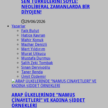
SEN TÜRKÜLERİNİ SÖYLE:
NEOLİBERAL ZAMANLARDA BİR
DİYOJEN!
29/06/2026
Yazarlar
Faik Bulut
Hatice Kavran
Mahir Konuk
Mazhar Denizli
Mert Yıldırım
Murat Utkucu
Mustafa Durmuş
Salih Zeki Tombak
Sinan Dervişoğlu
Taner Renda
Ümit Özdemir
ARAP ÜLKELERİNDE “NAMUS
CİNAYETLERİ” VE KADINA ŞİDDET
ÖRNEKLERİ