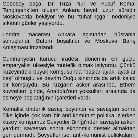
Cebesoy paşa, Dr. Rıza Nur ve Yusuf Kemal
Tengirşenk’ten oluşan Ankara heyeti uzun s
ü
redir
Moskova’da bekliyor ve bu “tuhaf işgal” nedeniyle
sıkıntılı g
ü
nler yaşıyordu.
Londra macerası Ankara a
ç
ısından h
ü
sranla
sonu
ç
landı, Batum boşaltıldı ve Moskova Barış
Anlaşması imzalandı.
Cumhuriyetin kurucu iradesi, d
ö
nemin en g
üç
l
ü
emperyalist
ü
lkesiyle m
ü
ttefik olmak istiyordu.
Çü
nk
ü
kuzeyindeki b
ü
y
ü
k komşusunda “başlar ayak, ayaklar
baş” olmuştu ve devrim Doğu sınırında da artık kalıcı
bir komşuydu. Bu r
ü
zgarın asker arasında, Ethem
kuvvetleri i
ç
inde, Anadolu’nun yoksulları arasında da
esmeye başladığının işaretleri vardı.
Kemalist
ö
nderlik savaş boyunca ve savaştan sonra
ü
lke i
ç
inde
ç
ok katı bir anti-kom
ü
nist politika izlerken
kuzey komşumuz Sovyetler Birliği’nden savaşta askeri
yardım; savaştan sonra ekonomik destek almaktan
geri durmadı. Sovyetler ise, anti-kom
ü
nist politikaların