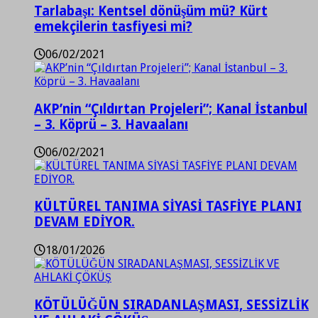
Tarlabaşı: Kentsel dönüşüm mü? Kürt
emekçilerin tasfiyesi mi?
06/02/2021
AKP’nin “Çıldırtan Projeleri”; Kanal İstanbul
– 3. Köprü – 3. Havaalanı
06/02/2021
KÜLTÜREL TANIMA SİYASİ TASFİYE PLANI
DEVAM EDİYOR.
18/01/2026
KÖTÜLÜĞÜN SIRADANLAŞMASI, SESSİZLİK