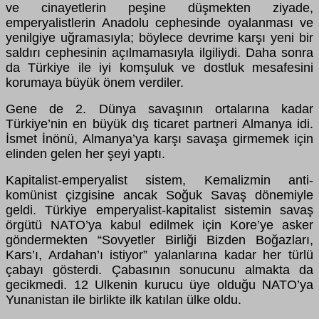
ve cinayetlerin peşine d
ü
şmekten ziyade,
emperyalistlerin Anadolu cephesinde oyalanması ve
yenilgiye uğramasıyla; b
ö
ylece devrime karşı yeni bir
saldırı cephesinin a
ç
ılmamasıyla ilgiliydi. Daha sonra
da T
ü
rkiye ile iyi komşuluk ve dostluk mesafesini
korumaya b
ü
y
ü
k
ö
nem verdiler.
Gene de 2. D
ü
nya savaşının ortalarına kadar
T
ü
rkiye’nin en b
ü
y
ü
k dış ticaret partneri Almanya idi.
İsmet İn
ö
n
ü
, Almanya’ya karşı savaşa girmemek i
ç
in
elinden gelen her şeyi yaptı.
Kapitalist-emperyalist sistem, Kemalizmin anti-
kom
ü
nist
ç
izgisine ancak Soğuk Savaş d
ö
nemiyle
geldi. T
ü
rkiye emperyalist-kapitalist sistemin savaş
ö
rg
ü
t
ü
NATO’ya kabul edilmek i
ç
in Kore’ye asker
g
ö
ndermekten “Sovyetler Birliği Bizden Boğazları,
Kars’ı, Ardahan’ı istiyor” yalanlarına kadar her t
ü
rl
ü
ç
abayı g
ö
sterdi.
Ç
abasının sonucunu almakta da
gecikmedi. 12 Ulkenin kurucu
ü
ye olduğu NATO’ya
Yunanistan ile birlikte ilk katılan
ü
lke oldu.