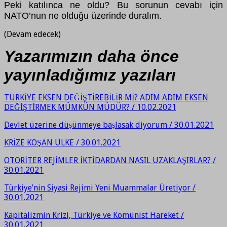
Peki katılınca ne oldu? Bu sorunun cevabı i
ç
in
NATO’nun ne olduğu
ü
zerinde duralım.
(Devam edecek)
Yazarımızın daha önce
yayınladığımız yazıları
TÜRKİYE EKSEN DEĞİŞTİREBİLİR Mİ? ADIM ADIM EKSEN
DEĞİŞTİRMEK MÜMKÜN MÜDÜR? / 10.02.2021
Devlet üzerine düşünmeye başlasak diyorum / 30.01.2021
KRİZE KOŞAN ÜLKE / 30.01.2021
OTORİTER REJİMLER İKTİDARDAN NASIL UZAKLAŞIRLAR? /
30.01.2021
Türkiye’nin Siyasi Rejimi Yeni Muammalar Üretiyor /
30.01.2021
Kapitalizmin Krizi, Türkiye ve Komünist Hareket /
30.01.2021