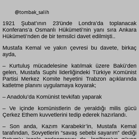
@tombak_salih
1921 Şubat’ının 23′
ü
nde Londra’da toplanacak
Konferans’a Osmanlı H
ü
k
ü
meti’nin yanı sıra Ankara
H
ü
k
ü
meti’nden de bir temsilci davet edilmişti..
Mustafa Kemal ve yakın
ç
evresi bu davete, birka
ç
ayda,
– Kurtuluş m
ü
cadelesine katılmak
ü
zere Bak
ü
‘den
gelen, Mustafa Suphi liderliğindeki T
ü
rkiye Kom
ü
nist
Partisi Merkez Komite heyetini Trabzon a
ç
ıklarında
katletme planını uygulamaya koyarak;
– Anadolu’da Kom
ü
nist tevkifatı yaparak
– Ve i
ç
inde kom
ü
nistlerin de yeraldığı milis g
ü
c
ü
Ç
erkez Ethem kuvvetlerini tedip ederek hazırlandı.
– Son anda, Kazım Karabekir’in, Mustafa Kemal
tarafından, Sovyetlerin “savaş sebebi sayarım” dediği