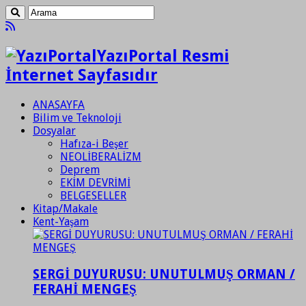
YazıPortal Resmi
İnternet Sayfasıdır
ANASAYFA
Bilim ve Teknoloji
Dosyalar
Hafıza-i Beşer
NEOLİBERALİZM
Deprem
EKİM DEVRİMİ
BELGESELLER
Kitap/Makale
Kent-Yaşam
SERGİ DUYURUSU: UNUTULMUŞ ORMAN /
FERAHİ MENGEŞ