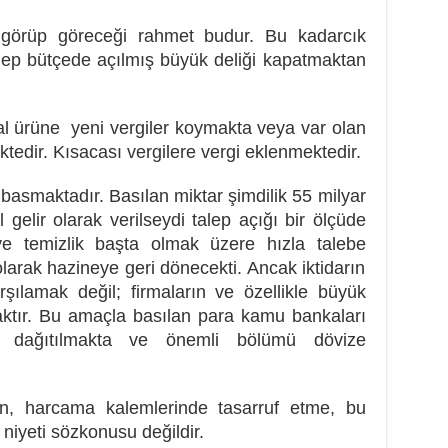
n görüp göreceği rahmet budur. Bu kadarcık
alep bütçede açılmış büyük deliği kapatmaktan
hal ürüne yeni vergiler koymakta veya var olan
ktedir. Kısacası vergilere vergi eklenmektedir.
asmaktadır. Basılan miktar şimdilik 55 milyar
gelir olarak verilseydi talep açığı bir ölçüde
e temizlik başta olmak üzere hızla talebe
rak hazineye geri dönecekti. Ancak iktidarın
karşılamak değil; firmaların ve özellikle büyük
amaktır. Bu amaçla basılan para kamu bankaları
ra dağıtılmakta ve önemli bölümü dövize
ken, harcama kalemlerinde tasarruf etme, bu
iyeti sözkonusu değildir.