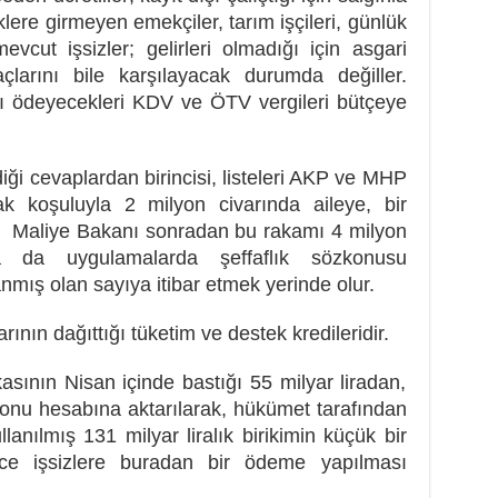
tiklere girmeyen emekçiler, tarım işçileri, günlük
evcut işsizler; gelirleri olmadığı için asgari
larını bile karşılayacak durumda değiller.
rdı ödeyecekleri KDV ve ÖTV vergileri bütçeye
i cevaplardan birincisi, listeleri AKP ve MHP
mak koşuluyla 2 milyon civarında aileye, bir
. Maliye Bakanı sonradan bu rakamı 4 milyon
sa da uygulamalarda şeffaflık sözkonusu
ış olan sayıya itibar etmek yerinde olur.
rının dağıttığı tüketim ve destek kredileridir.
sının Nisan içinde bastığı 55 milyar liradan,
 Fonu hesabına aktarılarak, hükümet tarafından
llanılmış 131 milyar liralık birikimin küçük bir
ece işsizlere buradan bir ödeme yapılması