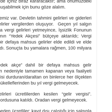
n de içiniz biraz kararacaktır; ama önümüzdeki
onuşabilmek için bunu göze alalım.
z var. Devletin tahmini gelirleri ve giderleri
irler vergilerden oluşuyor. Geçen yıl salgın
 vergi gelirleri yetmeyince, İşsizlik Fonunun
’nın “Yedek Akçesi” bütçeye aktarıldı; Vergi
bir defaya mahsus gelirler elde edildi ve elde
ıldı. Sonuçta bu yamalara rağmen, 100 milyara
dek akçe” dahil bir defaya mahsus gelir
lgın nedeniyle tamamen kapanan veya faaliyeti
isi durduran/daraltan on binlerce her ölçekten
ükelleflerinden bu yıl vergi gelmeyecek.
leri ücretlilerden kesilen “gelir vergisi”.
r ordusuna katıldı. Oradan vergi gelmeyecek.
beden ücretliler; kayıt dışı çalıştığı için salgınla