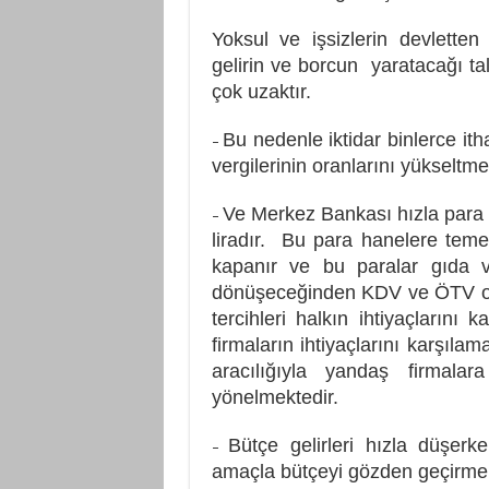
Yoksul ve işsizlerin devlette
gelirin ve borcun yaratacağı t
çok uzaktır.
Bu nedenle iktidar binlerce it
–
vergilerinin oranlarını yükseltme
Ve Merkez Bankası hızla para b
–
liradır. Bu para hanelere temel 
kapanır ve bu paralar gıda v
dönüşeceğinden KDV ve ÖTV ola
tercihleri halkın ihtiyaçlarını 
firmaların ihtiyaçlarını karşıl
aracılığıyla yandaş firmala
yönelmektedir.
Bütçe gelirleri hızla düşer
–
amaçla bütçeyi gözden geçirme n