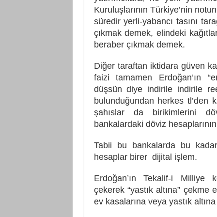
Kuruluşlarının Türkiye’nin notun
süredir yerli-yabancı tasını tar
çıkmak demek, elindeki kağıtla
beraber çıkmak demek.
Diğer taraftan iktidara güven ka
faizi tamamen Erdoğan’ın “e
düşsün diye indirile indirile r
bulunduğundan herkes tl’den k
şahıslar da birikimlerini d
bankalardaki döviz hesaplarının t
Tabii bu bankalarda bu kada
hesaplar birer dijital işlem.
Erdoğan’ın Tekalif-i Milliye
çekerek “yastık altına” çekme eğ
ev kasalarına veya yastık altına 