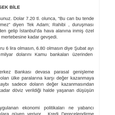
SEK BİLE
sunuz. Dolar 7.20 tl. olunca, “Bu can bu tende
demez” diyen Tek Adam; Rahibi , duruşması
en gelip İstanbul’da hava alanına inmiş özel
0 mertebesine kadar gevşedi.
ru 6 lira olmasın, 6.80 olmasın diye Şubat ayı
 milyar dolarını Kamu bankaları üzerinden
Merkez Bankası devasa parasal genişleme
 olan ülke paralarına karşı değer kazanmaya
kaybı sadece doların değer kazanmasından
adar döviz verildiği halde yaşanan düşüşün
uygulanan ekonomi politikaları ne yabancı
ımcılara güven veriyor. Kredi Derecelendirme