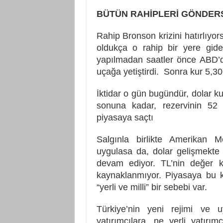
BÜTÜN RAHİPLERİ GÖNDER
Rahip Bronson krizini hatırlıyor
oldukça o rahip bir yere gi
yapılmadan saatler önce ABD’d
uçağa yetiştirdi. Sonra kur 5,3
İktidar o gün bugündür, dolar ku
sonuna kadar, rezervinin 52
piyasaya saçtı
Salgınla birlikte Amerikan 
uygulasa da, dolar gelişmekte
devam ediyor. TL’nin değer 
kaynaklanmıyor. Piyasaya bu k
“yerli ve milli” bir sebebi var.
Türkiye’nin yeni rejimi ve 
yatırımcılara, ne yerli yatır