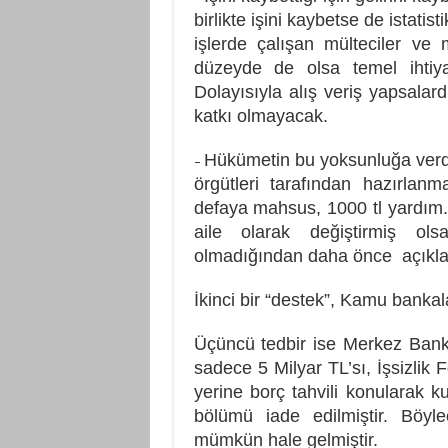
birlikte işini kaybetse de istatis
işlerde çalışan mülteciler ve m
düzeyde de olsa temel ihtiyaç
Dolayısıyla alış veriş yapsala
katkı olmayacak.
Hükümetin bu yoksunluğa verdiğ
–
örgütleri tarafından hazırlan
defaya mahsus, 1000 tl yardım
aile olarak değiştirmiş ol
olmadığından daha önce açıklanm
İkinci bir “destek”, Kamu bankala
Üçüncü tedbir ise Merkez Banka
sadece 5 Milyar TL’sı, İşsizlik
yerine borç tahvili konularak ku
bölümü iade edilmiştir. Böyl
mümkün hale gelmiştir.