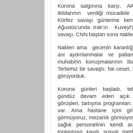
Korona salgınına karşı, A
iktidarının verdiği mücadele 
Körfez savaşı günlerine benz
Ağustos’unda Irak’ın Kuveyt’i
savaşı, CNN baştan sona naklen
Naklen ama gecenin karanlı
ani aydınlanmalar ve patla
muhabirin konuşmalarının İba
Tertemiz bir savaştı: Ne ceset
görüyorduk.
Korona günleri başladı, tel
gündüz devam eden açık 
görüşleri, tartışma programları
var. Ama hastane içini gö
görmüyoruz, mezarlık görmüyor
sağlık personelinin kendi ar
toplantının kaydı sosyal me