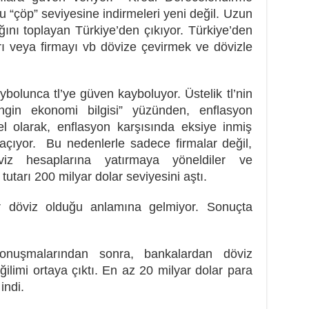
u “çöp” seviyesine indirmeleri yeni değil. Uzun
ağını toplayan Türkiye’den çıkıyor. Türkiye’den
rı veya firmayı vb dövize çevirmek ve dövizle
ybolunca tl’ye güven kayboluyor. Üstelik tl’nin
ngin ekonomi bilgisi” yüzünden, enflasyon
eel olarak, enflasyon karşısında eksiye inmiş
açıyor. Bu nedenlerle sadece firmalar değil,
öviz hesaplarına yatırmaya yöneldiler ve
utarı 200 milyar dolar seviyesini aştı.
r döviz olduğu anlamına gelmiyor. Sonuçta
 konuşmalarından sonra, bankalardan döviz
ilimi ortaya çıktı. En az 20 milyar dolar para
indi.