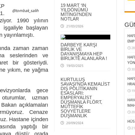
19 MART ‘IN
KP
YILDÖNÜMÜ
@tombak_salih
1.
MİTİNGİ’NDEN
NOTLAR
iyor. 1990 yılının
GÜ
21/03/2026
 işgaliyle başlayan
 yayınlamıştı.
HAFI
EMP
DARBEYE KARŞI
ğında zaman zaman
28
BİRLİK VE
DAYANIŞMAYA HEP
ma seslerinden ve
HAFI
BİRLİKTE ALANLARA !
ret bir gösteriydi.
YÖN
19/03/2025
, ne yıkım, ne yağma
30
HAFI
KURTULUŞ
SAVAŞI’NDA KEMALİST
HRA
DIŞ POLİTİKANIN
evizyonlarda gece
19
ESASLARI:
oturumlar, uzman
EMPERYALİST
HAY
DÜŞMANLA FLÖRT,
, Bakan açıklamaları
MAH
MÜTTEFİK
SOVYETLERE
rmüyoruz. Cenaze
20
DÜŞMANLIK
uz. Hastane içinden
HÜS
20/09/2024
asında yaptığı bir
21
dyaya düştü; orada