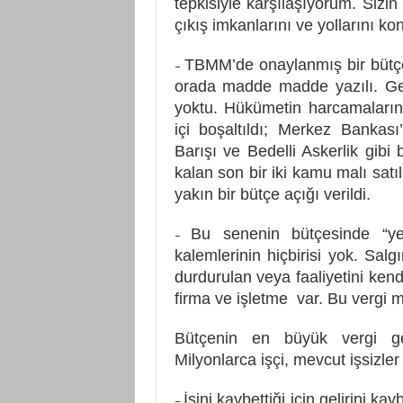
tepkisiyle karşılaşıyorum. Sizi
çıkış imkanlarını ve yollarını k
TBMM’de onaylanmış bir bütçemi
–
orada madde madde yazılı. Gel
yoktu. Hükümetin harcamalarına
içi boşaltıldı; Merkez Bankası
Barışı ve Bedelli Askerlik gibi 
kalan son bir iki kamu malı sat
yakın bir bütçe açığı verildi.
Bu senenin bütçesinde “ye
–
kalemlerinin hiçbirisi yok. Sa
durdurulan veya faaliyetini kend
firma ve işletme var. Bu vergi m
Bütçenin en büyük vergi gelir
Milyonlarca işçi, mevcut işsizle
İşini kaybettiği için gelirini kay
–