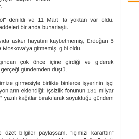
.
l” denildi ve 11 Mart ‘ta yoktan var oldu.
deleri bir anda buharlaştı.
yıda asker hayatını kaybetmemiş, Erdoğan 5
e Moskova’ya gitmemiş gibi oldu.
gından çok önce içine girdiği ve giderek
ğu gerçeği gündemden düştü.
ize girmesiyle birlikte binlerce işyerinin işçi
lyonların eklendiği; İşsizlik fonunun 131 milyar
” yazılı kağıtlar bırakılarak soyulduğu gündem
özet bilgiler paylaşsam, “içimizi kararttın”