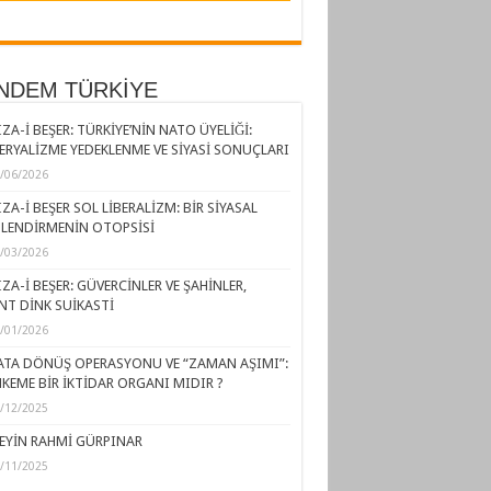
NDEM TÜRKİYE
ZA-İ BEŞER: TÜRKİYE’NİN NATO ÜYELİĞİ:
ERYALİZME YEDEKLENME VE SİYASİ SONUÇLARI
/06/2026
ZA-İ BEŞER SOL LİBERALİZM: BİR SİYASAL
LENDİRMENİN OTOPSİSİ
/03/2026
ZA-İ BEŞER: GÜVERCİNLER VE ŞAHİNLER,
NT DİNK SUİKASTİ
/01/2026
ATA DÖNÜŞ OPERASYONU VE “ZAMAN AŞIMI”:
KEME BİR İKTİDAR ORGANI MIDIR ?
/12/2025
EYİN RAHMİ GÜRPINAR
/11/2025