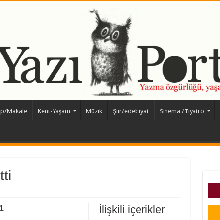
ap/Makale
Kent-Yaşam
Müzik
Şiir/edebiyat
Sinema /Tiyatro
ti
1
İlişkili içerikler