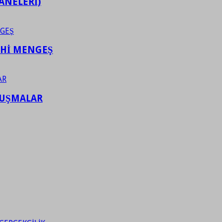
ANELERİ)
AHİ MENGEŞ
LUŞMALAR