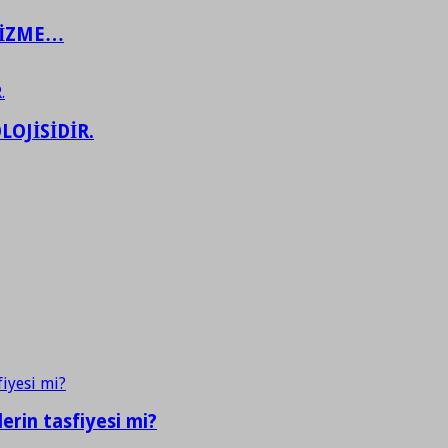
ŞİZME…
LOJİSİDİR.
erin tasfiyesi mi?