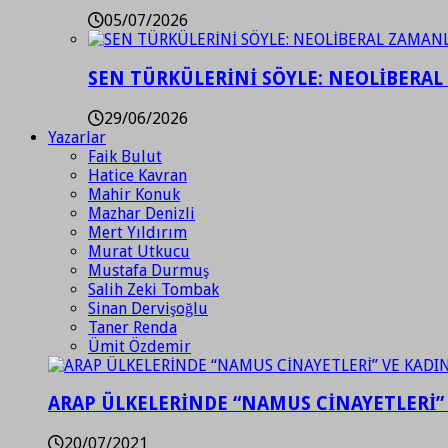
05/07/2026
SEN TÜRKÜLERİNİ SÖYLE: NEOLİBERAL
29/06/2026
Yazarlar
Faik Bulut
Hatice Kavran
Mahir Konuk
Mazhar Denizli
Mert Yıldırım
Murat Utkucu
Mustafa Durmuş
Salih Zeki Tombak
Sinan Dervişoğlu
Taner Renda
Ümit Özdemir
ARAP ÜLKELERİNDE “NAMUS CİNAYETLERİ”
20/07/2021