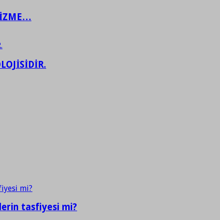
ŞİZME…
LOJİSİDİR.
erin tasfiyesi mi?