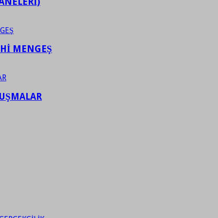
ANELERİ)
AHİ MENGEŞ
LUŞMALAR