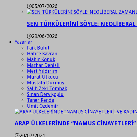
05/07/2026
SEN TÜRKÜLERİNİ SÖYLE: NEOLİBERAL
29/06/2026
Yazarlar
Faik Bulut
Hatice Kavran
Mahir Konuk
Mazhar Denizli
Mert Yıldırım
Murat Utkucu
Mustafa Durmuş
Salih Zeki Tombak
Sinan Dervişoğlu
Taner Renda
Ümit Özdemir
ARAP ÜLKELERİNDE “NAMUS CİNAYETLERİ”
20/07/2021