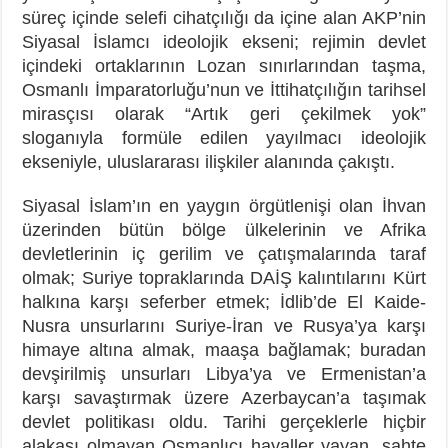
süreç içinde selefi cihatçılığı da içine alan AKP’nin
Siyasal İslamcı ideolojik ekseni; rejimin devlet
içindeki ortaklarının Lozan sınırlarından taşma,
Osmanlı İmparatorluğu’nun ve İttihatçılığın tarihsel
mirasçısı olarak “Artık geri çekilmek yok”
sloganıyla formüle edilen yayılmacı ideolojik
ekseniyle, uluslararası ilişkiler alanında çakıştı.
Siyasal İslam’ın en yaygın örgütlenişi olan İhvan
üzerinden bütün bölge ülkelerinin ve Afrika
devletlerinin iç gerilim ve çatışmalarında taraf
olmak; Suriye topraklarında DAİŞ kalıntılarını Kürt
halkına karşı seferber etmek; İdlib’de El Kaide-
Nusra unsurlarını Suriye-İran ve Rusya’ya karşı
himaye altına almak, maaşa bağlamak; buradan
devşirilmiş unsurları Libya’ya ve Ermenistan’a
karşı savaştırmak üzere Azerbaycan’a taşımak
devlet politikası oldu. Tarihi gerçeklerle hiçbir
alakası olmayan Osmanlıcı hayaller yayan, sahte