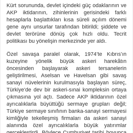
Kürt sorununda, devlet içindeki güç odaklarının ve
AKP iktidarının, zihinlerinin gerisindeki farklı
hesaplarla başlattıkları kısa süreli açılım dönemi
gene aynı unsurlar tarafından bitirildi; şiddete ve
devlet terörüne dönüş çok hızlı oldu. Tecrit
politikası bu yönelişin merkezinde yer aldı.
Özel savaşa paralel olarak, 1974’te Kıbrıs’ın
kuzeyine yönelik büyük askeri harekâtın
öncesinden başlayarak askeri tersanelerin
geliştirilmesi, Aselsan ve Havelsan gibi savaş
sanayi nüvelerinin kurulmasıyla başlayan süreç,
Türkiye’de dev bir askeri-sınai kompleksin ortaya
çıkmasına yol açtı. Sadece AKP iktidarının özel
ayrıcalıklarla büyüttüğü sermaye grupları değil;
Türkiye sermaye sınıfının banka-sanayi sermayesi
kimliğiyle tekelleşmiş firmaları da askeri sanayi
alanında özel ayrıcalıklarla büyük yatırımlar
gerçekleştirdi. Böylece Cumhuriyet tarihi boyunca