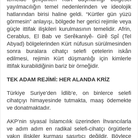
yayılmacılığın temel nedenlerinden ve ideolojik
hatlarından birisi haline geldi. “Kürtler gün yüzü
görmesin” anlayışı, bölgede her gerici rejimle veya
güçle ittifak ilişkileri kurulmasının temelidir. Afrin,
Cerablus, El Bab ve Serêkaniyê- Girê Spî (Tel
Abyad) bölgelerinden Kürt nüfusun sürülmesinden
sonra buralara cihatçı selefi çetelerin iskân
edilmesi, rejimin Kürt düşmanlığı için kimlerle
ittifak kurabildiğinin bariz bir örneğidir.
TEK ADAM REJİMİ: HER ALANDA KRİZ
Türkiye Suriye’den İdlib’e, on binlerce selefi
cihatçıyı himayesinde tutmakta, maaş ödemekte
ve donatmaktadır.
AKP’nin siyasal İslamcılık üzerinden İhvancılarla
ve adım adım en radikal selefi-cihatçı örgütlerle
yakın ilişkiler kurması şaşırtıcı değildir. Böylece