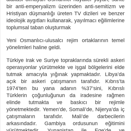
bir anti-emperyalizm üzerinden anti-semitizm ve
Hristiyan düşmanlığı üreten TV dizileri ve benzer
ideolojik aygıtları kullanarak, yayılmacı eğilimlerine
toplumsal taban oluşturmak
Yeni Osmanlıcı-ulusalcı rejim ortaklarının temel
yönelimleri haline geldi.
Türkiye Irak ve Suriye topraklarında sürekli askeri
operasyonlar yürütmekte ve işgal bölgelerini elde
tutmak amacıyla yığınak yapmaktadır. Libya’da
açık bir askeri çatışmanın tarafıdır. Kıbrıs’ta
1974’ten bu yana adanın %37’sini, Kıbrıslı
Türklerin çoğunluğunun da iradesine rağmen
elinde tutmakta ve baskıcı bir rejimle
yönetmektedir. Yemen’de, Somali’de, Nijerya’da iç
çatışmaların tarafıdır. Mali’de darbecilerin
arkasındadır. Gambiya ordusunun eğitimini
yürütmektedir. Yunanistan ile Ege’de ve