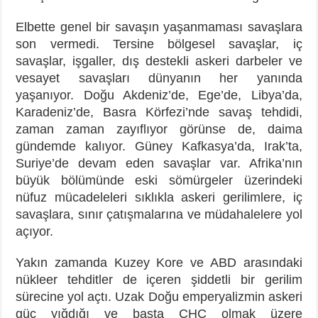
Elbette genel bir savaşın yaşanmaması savaşlara
son vermedi. Tersine bölgesel savaşlar, iç
savaşlar, işgaller, dış destekli askeri darbeler ve
vesayet savaşları dünyanın her yanında
yaşanıyor. Doğu Akdeniz’de, Ege’de, Libya’da,
Karadeniz’de, Basra Körfezi’nde savaş tehdidi,
zaman zaman zayıflıyor görünse de, daima
gündemde kalıyor. Güney Kafkasya’da, Irak’ta,
Suriye’de devam eden savaşlar var. Afrika’nın
büyük bölümünde eski sömürgeler üzerindeki
nüfuz mücadeleleri sıklıkla askeri gerilimlere, iç
savaşlara, sınır çatışmalarına ve müdahalelere yol
açıyor.
Yakın zamanda Kuzey Kore ve ABD arasındaki
nükleer tehditler de içeren şiddetli bir gerilim
sürecine yol açtı. Uzak Doğu emperyalizmin askeri
güç yığdığı ve başta ÇHC olmak üzere