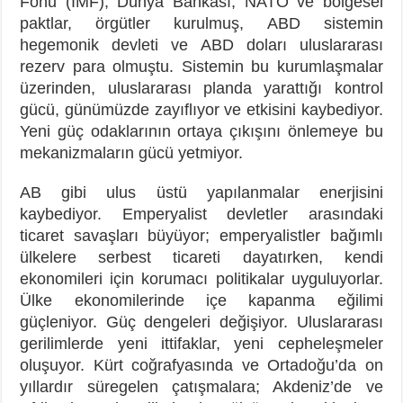
Fonu (IMF), Dünya Bankası, NATO ve bölgesel
paktlar, örgütler kurulmuş, ABD sistemin
hegemonik devleti ve ABD doları uluslararası
rezerv para olmuştu. Sistemin bu kurumlaşmalar
üzerinden, uluslararası planda yarattığı kontrol
gücü, günümüzde zayıflıyor ve etkisini kaybediyor.
Yeni güç odaklarının ortaya çıkışını önlemeye bu
mekanizmaların gücü yetmiyor.
AB gibi ulus üstü yapılanmalar enerjisini
kaybediyor. Emperyalist devletler arasındaki
ticaret savaşları büyüyor; emperyalistler bağımlı
ülkelere serbest ticareti dayatırken, kendi
ekonomileri için korumacı politikalar uyguluyorlar.
Ülke ekonomilerinde içe kapanma eğilimi
güçleniyor. Güç dengeleri değişiyor. Uluslararası
gerilimlerde yeni ittifaklar, yeni cepheleşmeler
oluşuyor. Kürt coğrafyasında ve Ortadoğu’da on
yıllardır süregelen çatışmalara; Akdeniz’de ve