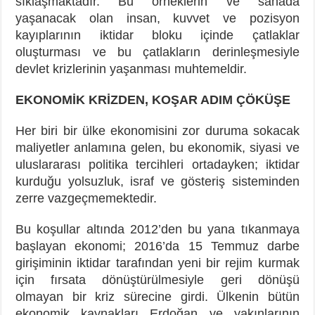
sıklaşmaktadır. Bu örneklerin ve sahada
yaşanacak olan insan, kuvvet ve pozisyon
kayıplarının iktidar bloku içinde çatlaklar
oluşturması ve bu çatlakların derinleşmesiyle
devlet krizlerinin yaşanması muhtemeldir.
EKONOMİK KRİZDEN, KOŞAR ADIM ÇÖKÜŞE
Her biri bir ülke ekonomisini zor duruma sokacak
maliyetler anlamına gelen, bu ekonomik, siyasi ve
uluslararası politika tercihleri ortadayken; iktidar
kurduğu yolsuzluk, israf ve gösteriş sisteminden
zerre vazgeçmemektedir.
Bu koşullar altında 2012’den bu yana tıkanmaya
başlayan ekonomi; 2016’da 15 Temmuz darbe
girişiminin iktidar tarafından yeni bir rejim kurmak
için fırsata dönüştürülmesiyle geri dönüşü
olmayan bir kriz sürecine girdi. Ülkenin bütün
ekonomik kaynakları Erdoğan ve yakınlarının