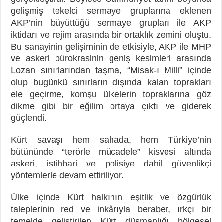
gelişmiş tekelci sermaye gruplarına eklenen
AKP’nin büyüttüğü sermaye grupları ile AKP
iktidarı ve rejim arasında bir ortaklık zemini oluştu.
Bu sanayinin gelişiminin de etkisiyle, AKP ile MHP
ve askeri bürokrasinin geniş kesimleri arasında
Lozan sınırlarından taşma, “Misak-ı Milli” içinde
olup bugünkü sınırların dışında kalan toprakları
ele geçirme, komşu ülkelerin topraklarına göz
dikme gibi bir eğilim ortaya çıktı ve giderek
güçlendi.
Kürt savaşı hem sahada, hem Türkiye’nin
bütününde “terörle mücadele” kisvesi altında
askeri, istihbari ve polisiye dahil güvenlikçi
yöntemlerle devam ettiriliyor.
Ülke içinde Kürt halkının eşitlik ve özgürlük
taleplerinin red ve inkârıyla beraber, ırkçı bir
temelde geliştirilen Kürt düşmanlığı bölgesel