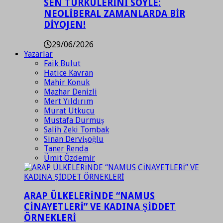
SEN TÜRKÜLERİNİ SÖYLE:
NEOLİBERAL ZAMANLARDA BİR
DİYOJEN!
29/06/2026
Yazarlar
Faik Bulut
Hatice Kavran
Mahir Konuk
Mazhar Denizli
Mert Yıldırım
Murat Utkucu
Mustafa Durmuş
Salih Zeki Tombak
Sinan Dervişoğlu
Taner Renda
Ümit Özdemir
ARAP ÜLKELERİNDE “NAMUS
CİNAYETLERİ” VE KADINA ŞİDDET
ÖRNEKLERİ