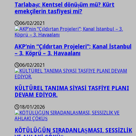
Tarlabaşı: Kentsel dönüşüm mü? Kürt
emekçilerin tasfiyesi mi?
06/02/2021
AKP’nin “Çıldırtan Projeleri”; Kanal İstanbul
– 3. Köprü – 3. Havaalanı
06/02/2021
KÜLTÜREL TANIMA SİYASİ TASFİYE PLANI
DEVAM EDİYOR.
18/01/2026
KÖTÜLÜĞÜN SIRADANLAŞMASI, SESSİZLİK