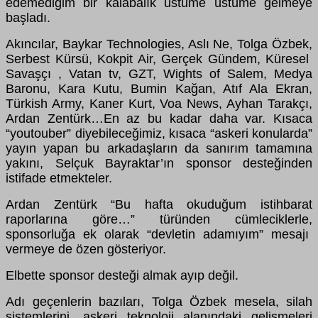
edemediğim bir kalabalık üstüme üstüme gelmeye
başladı.
Akıncılar, Baykar Technologies, Aslı Ne, Tolga Özbek,
Serbest Kürsü, Kokpit Air, Gerçek Gündem, Küresel
Savaşçı , Vatan tv, GZT, Wights of Salem, Medya
Baronu, Kara Kutu, Bumin Kağan, Atıf Ala Ekran,
Türkish Army, Kaner Kurt, Voa News, Ayhan Tarakçı,
Ardan Zentürk…En az bu kadar daha var. Kısaca
“youtouber” diyebileceğimiz, kısaca “askeri konularda”
yayın yapan bu arkadaşların da sanırım tamamına
yakını, Selçuk Bayraktar’ın sponsor desteğinden
istifade etmekteler.
Ardan Zentürk “Bu hafta okuduğum istihbarat
raporlarına göre…” türünden cümleciklerle,
sponsorluğa ek olarak “devletin adamıyım” mesajı
vermeye de özen gösteriyor.
Elbette sponsor desteği almak ayıp değil.
Adı geçenlerin bazıları, Tolga Özbek mesela, silah
sistemlerini, askeri teknoloji alanındaki gelişmeleri