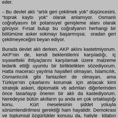
eder.
Bu devlet aklı “artık geri çekilmek yok” düşüncesini,
–
“toprak kaybı yok” olarak anlamıyor. Osmanlı
coğrafyasını bir potansıyel genişleme alanı olarak
görüyor. Fırsat bulup bu coğrafyanın herhangi bir
bölümüne asker sokmayı başarmışsa; oradan geri
çekilmeyeceğini beyan ediyor.
Burada devlet aklı derken, AKP aklını kastetmiyorum.
AKP’nin de, kendi beklentilerini karşıladığı, iç
sıyasetteki ihtiyaçlarını karşılamak üzere malzeme
tedarik ettiği uyumlu bir birliktelikten sözediyorum.
Hatta maceracı yayılma hayalleri olmayan, İslamcılık,
Osmanlıcılık gibi fantazileri de olmayan, ama
Türkiye’nin çıkarlarını korumak için atılacak kimi
stratejik askeri, diplomatik vb adımları diğerlerinden
önce tasarlayıp öneren bir aklı da kastediyorum.
Neredeyse bütün akılların şu anda en çok ortaklaştığı
konu, Kürt meselesinin şiddet yoluyla
sönümlendirilmesi gerektiği ham hayalidir. Demokrasi
ve toplumsal özgürlükler konusu da, haliyle kitabın