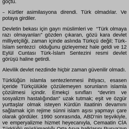
göçtü.
Kürtler asimilasyona direndi. Türk olmadılar. Ve
–
potaya girdiler.
Devletin bekası için gayrı müslimleri ve “Türk olmaya
razı olmayanları” gözden çıkaran, gözü kara devlet
milliyetçiliği, zaman içinde aslında Türkçü değil; Türk-
İslam sentezci olduğunu gizleyemez hale geldi ve 12
Eylül Cuntası Türk-İslam Sentezini resmi devlet
görüşü haline getirdi.
Alevilik devlet nezdinde hiçbir zaman güvenilir olmadı.
Türklüğün islamla sentezlenmesi ihtiyacı, esasen
içeride Türkçülükle çözülemeyen sorunların islamla
çözülmesi içindir. Emekçi sınıfları “devrim ve
sosyalizm hastalığından” uzak tutmak; eşit ve özgür
yurttaşlar olmak isteyen Kürdün itaatinin devamını
sağlamak için rejime sünni islam aşısı yapmayı çare
olarak gördüler. 1990 sonrasında, ABD’nin teşvikiyle,
ve emperyalizme hizmet heyecanıyla, Cemaatin CİA
Türklüğü-müslümanlığı Orta Asya halklarını Rusya’nın