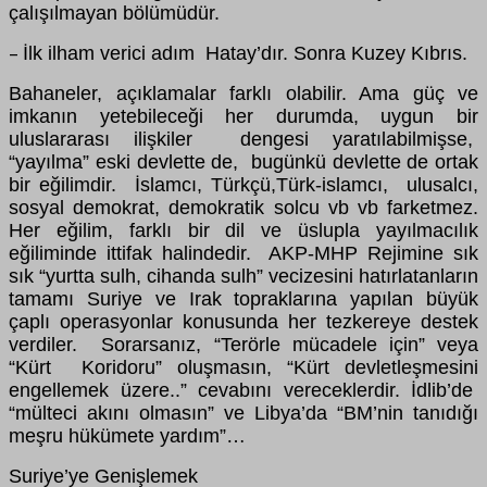
çalışılmayan bölümüdür.
İlk ilham verici adım Hatay’dır. Sonra Kuzey Kıbrıs.
–
Bahaneler, açıklamalar farklı olabilir. Ama güç ve
imkanın yetebileceği her durumda, uygun bir
uluslararası ilişkiler dengesi yaratılabilmişse,
“yayılma” eski devlette de, bugünkü devlette de ortak
bir eğilimdir. İslamcı, Türkçü,Türk-islamcı, ulusalcı,
sosyal demokrat, demokratik solcu vb vb farketmez.
Her eğilim, farklı bir dil ve üslupla yayılmacılık
eğiliminde ittifak halindedir. AKP-MHP Rejimine sık
sık “yurtta sulh, cihanda sulh” vecizesini hatırlatanların
tamamı Suriye ve Irak topraklarına yapılan büyük
çaplı operasyonlar konusunda her tezkereye destek
verdiler. Sorarsanız, “Terörle mücadele için” veya
“Kürt Koridoru” oluşmasın, “Kürt devletleşmesini
engellemek üzere..” cevabını vereceklerdir. İdlib’de
“mülteci akını olmasın” ve Libya’da “BM’nin tanıdığı
meşru hükümete yardım”…
Suriye’ye Genişlemek