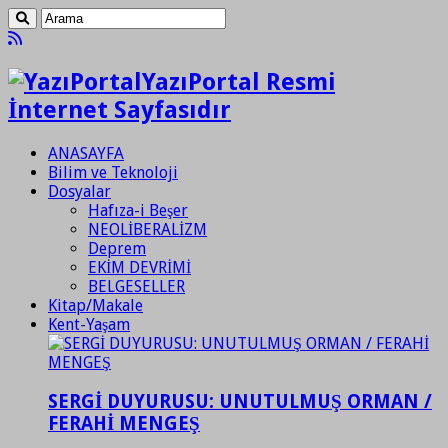
YazıPortal Resmi
İnternet Sayfasıdır
ANASAYFA
Bilim ve Teknoloji
Dosyalar
Hafıza-i Beşer
NEOLİBERALİZM
Deprem
EKİM DEVRİMİ
BELGESELLER
Kitap/Makale
Kent-Yaşam
SERGİ DUYURUSU: UNUTULMUŞ ORMAN /
FERAHİ MENGEŞ