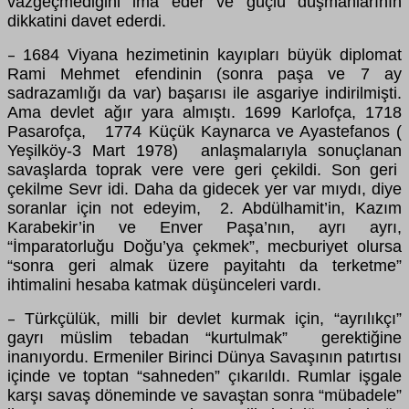
vazgeçmediğini ima eder ve güçlü düşmanlarının
dikkatini davet ederdi.
1684 Viyana hezimetinin kayıpları büyük diplomat
–
Rami Mehmet efendinin (sonra paşa ve 7 ay
sadrazamlığı da var) başarısı ile asgariye indirilmişti.
Ama devlet ağır yara almıştı. 1699 Karlofça, 1718
Pasarofça, 1774 Küçük Kaynarca ve Ayastefanos (
Yeşilköy-3 Mart 1978) anlaşmalarıyla sonuçlanan
savaşlarda toprak vere vere geri çekildi. Son geri
çekilme Sevr idi. Daha da gidecek yer var mıydı, diye
soranlar için not edeyim, 2. Abdülhamit’in, Kazım
Karabekir’in ve Enver Paşa’nın, ayrı ayrı,
“İmparatorluğu Doğu’ya çekmek”, mecburiyet olursa
“sonra geri almak üzere payitahtı da terketme”
ihtimalini hesaba katmak düşünceleri vardı.
Türkçülük, milli bir devlet kurmak için, “ayrılıkçı”
–
gayrı müslim tebadan “kurtulmak” gerektiğine
inanıyordu. Ermeniler Birinci Dünya Savaşının patırtısı
içinde ve toptan “sahneden” çıkarıldı. Rumlar işgale
karşı savaş döneminde ve savaştan sonra “mübadele”