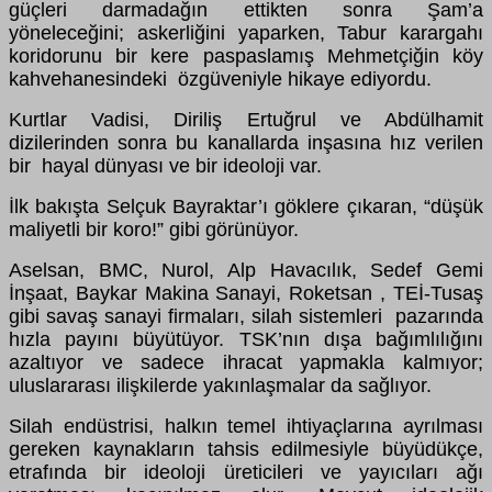
güçleri darmadağın ettikten sonra Şam’a
yöneleceğini; askerliğini yaparken, Tabur karargahı
koridorunu bir kere paspaslamış Mehmetçiğin köy
kahvehanesindeki özgüveniyle hikaye ediyordu.
Kurtlar Vadisi, Diriliş Ertuğrul ve Abdülhamit
dizilerinden sonra bu kanallarda inşasına hız verilen
bir hayal dünyası ve bir ideoloji var.
İlk bakışta Selçuk Bayraktar’ı göklere çıkaran, “düşük
maliyetli bir koro!” gibi görünüyor.
Aselsan, BMC, Nurol, Alp Havacılık, Sedef Gemi
İnşaat, Baykar Makina Sanayi, Roketsan , TEİ-Tusaş
gibi savaş sanayi firmaları, silah sistemleri pazarında
hızla payını büyütüyor. TSK’nın dışa bağımlılığını
azaltıyor ve sadece ihracat yapmakla kalmıyor;
uluslararası ilişkilerde yakınlaşmalar da sağlıyor.
Silah endüstrisi, halkın temel ihtiyaçlarına ayrılması
gereken kaynakların tahsis edilmesiyle büyüdükçe,
etrafında bir ideoloji üreticileri ve yayıcıları ağı