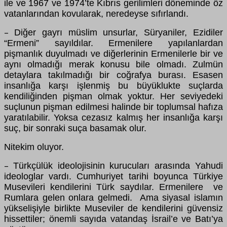
ile ve 1967 ve 1974’te Kıbrıs gerilimleri döneminde öz
vatanlarından kovularak, neredeyse sıfırlandı.
Diğer gayrı müslim unsurlar, Süryaniler, Ezidiler
–
“Ermeni” sayıldılar. Ermenilere yapılanlardan
pişmanlık duyulmadı ve diğerlerinin Ermenilerle bir ve
aynı olmadığı merak konusu bile olmadı. Zulmün
detaylara takılmadığı bir coğrafya burası. Esasen
insanlığa karşı işlenmiş bu büyüklukte suçlarda
kendiliğinden pişman olmak yoktur. Her seviyedeki
suçlunun pişman edilmesi halinde bir toplumsal hafıza
yaratılabilir. Yoksa cezasız kalmış her insanlığa karşı
suç, bir sonraki suça basamak olur.
Nitekim oluyor.
Türkçülük ideolojisinin kurucuları arasında Yahudi
–
ideologlar vardı. Cumhuriyet tarihi boyunca Türkiye
Musevileri kendilerini Türk saydılar. Ermenilere ve
Rumlara gelen onlara gelmedi. Ama siyasal islamın
yükselişiyle birlikte Museviler de kendilerini güvensiz
hissettiler; önemli sayıda vatandaş İsrail’e ve Batı’ya