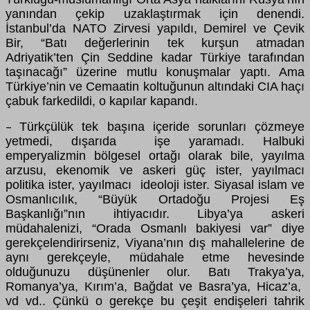
yanından çekip uzaklaştırmak için denendi.
İstanbul’da NATO Zirvesi yapıldı, Demirel ve Çevik
Bir, “Batı değerlerinin tek kurşun atmadan
Adriyatik’ten Çin Seddine kadar Türkiye tarafından
taşınacağı” üzerine mutlu konuşmalar yaptı. Ama
Türkiye’nin ve Cemaatin koltuğunun altındaki CIA haçı
çabuk farkedildi, o kapılar kapandı.
Türkçülük tek başına içeride sorunları çözmeye
–
yetmedi, dışarıda işe yaramadı. Halbuki
emperyalizmin bölgesel ortağı olarak bile, yayılma
arzusu, ekenomik ve askeri güç ister, yayılmacı
politika ister, yayılmacı ideoloji ister. Siyasal islam ve
Osmanlıcılık, “Büyük Ortadoğu Projesi Eş
Başkanlığı”nın ihtiyacıdır. Libya’ya askeri
müdahalenizi, “Orada Osmanlı bakiyesi var” diye
gerekçelendirirseniz, Viyana’nın dış mahallelerine de
aynı gerekçeyle, müdahale etme hevesinde
olduğunuzu düşünenler olur. Batı Trakya’ya,
Romanya’ya, Kırım’a, Bağdat ve Basra’ya, Hicaz’a,
vd vd.. Çünkü o gerekçe bu çeşit endişeleri tahrik