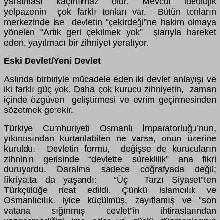
yaratması kaçınılmaz olur. Mevcut ideolojik
yelpazenin çok farklı tonları var. Bütün tonların
merkezinde ise devletin “çekirdeği”ne hakim olmaya
yönelen “Artık geri çekilmek yok” şiarıyla hareket
eden, yayılmacı bir zihniyet yeralıyor.
Eski Devlet/Yeni Devlet
Aslında birbiriyle mücadele eden iki devlet anlayışı ve
iki farklı güç yok. Daha çok kurucu zihniyetin, zaman
içinde özgüven geliştirmesi ve evrim geçirmesinden
sözetmek gerekir.
Türkiye Cumhuriyeti Osmanlı İmparatorluğu’nun,
yıkıntısından kurtarılabilen ne varsa, onun üzerine
kuruldu. Devletin formu, değişse de kurucuların
zihninin gerisinde “devlette süreklilik” ana fikri
duruyordu. Daralma sadece coğrafyada değil;
fikriyatta da yaşandı: “Üç Tarzı Siyaset”ten
Türkçülüğe ricat edildi. Çünkü islamcılık ve
Osmanlıcılık, iyice küçülmüş, zayıflamış ve “son
vatana sığınmış devlet”in ihtiraslarından