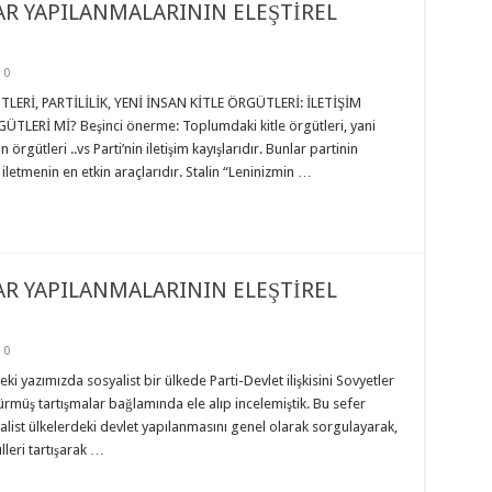
DAR YAPILANMALARININ ELEŞTİREL
0
TLERİ, PARTİLİLİK, YENİ İNSAN KİTLE ÖRGÜTLERİ: İLETİŞİM
LERİ Mİ? Beşinci önerme: Toplumdaki kitle örgütleri, yani
örgütleri ..vs Parti’nin iletişim kayışlarıdır. Bunlar partinin
e iletmenin en etkin araçlarıdır. Stalin “Leninizmin …
DAR YAPILANMALARININ ELEŞTİREL
0
 yazımızda sosyalist bir ülkede Parti-Devlet ilişkisini Sovyetler
sürmüş tartışmalar bağlamında ele alıp incelemiştik. Bu sefer
yalist ülkelerdeki devlet yapılanmasını genel olarak sorgulayarak,
lleri tartışarak …