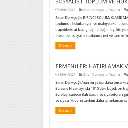
SOSYALİST TOPLUM VE HU
26/04/2021
Sinan Dervişoğlu
,
Yazarlar
Sinan Dervişoğlu BİRİNCİ BÖLÜM: KLASİK MA
toplumda hukukun yeri ve mahiyeti konusundak
trajedilerle at başı gittiğine değinmiş, öte y
ötesinde, sosyalist toplumda net ve tanımlı 
Devamı »
ERMENİLER: HATIRLAMAK 
25/04/2021
Sinan Dervişoğlu
,
Yazarlar
Sinan Dervişoğlu’nun bu yazısı daha önce kuzg
Bu sene Nisan ayında 1915’deki büyük bir traj
Bu olay, sadece Batı basını ve siyasetçileri gü
ve siyasi iktidarın tarihini daha iyi anlamamız
Devamı »