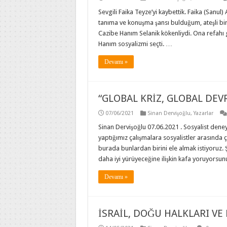
Sevgili Faika Teyze’yi kaybettik. Faika (Sanul)
tanıma ve konuşma şansı bulduğum, ateşli bir 
Cazibe Hanım Selanik kökenliydi. Ona refah
Hanım sosyalizmi seçti. …
Devamı »
“GLOBAL KRİZ, GLOBAL DEV
07/06/2021
Sinan Dervişoğlu
,
Yazarlar
Sinan Dervişoğlu 07.06.2021 . Sosyalist dene
yaptığımız çalışmalara sosyalistler arasında çe
burada bunlardan birini ele almak istiyoruz. 
daha iyi yürüyeceğine ilişkin kafa yoruyorsun
Devamı »
İSRAİL, DOĞU HALKLARI VE