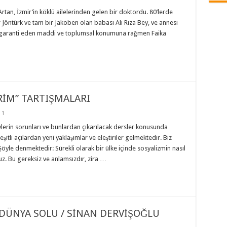
 Artan, İzmir’in köklü ailelerinden gelen bir doktordu. 80’lerde
Jöntürk ve tam bir Jakoben olan babası Ali Rıza Bey, ve annesi
ı garanti eden maddi ve toplumsal konumuna rağmen Faika
RİM” TARTIŞMALARI
1
ylerin sorunları ve bunlardan çıkarılacak dersler konusunda
şitli açılardan yeni yaklaşımlar ve eleştiriler gelmektedir. Biz
Şöyle denmektedir: Sürekli olarak bir ülke içinde sosyalizmin nasıl
uz. Bu gereksiz ve anlamsızdır, zira …
 DÜNYA SOLU / SİNAN DERVİŞOĞLU