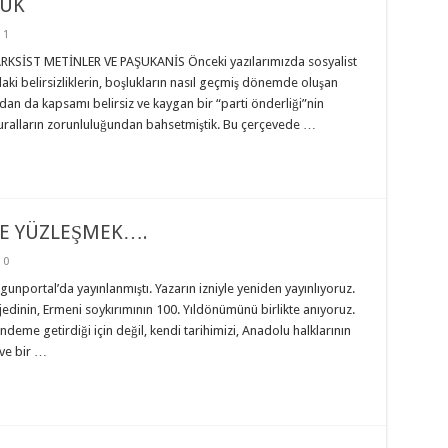
KUK
1
RKSİST METİNLER VE PAŞUKANİS Önceki yazılarımızda sosyalist
i belirsizliklerin, boşlukların nasıl geçmiş dönemde oluşan
andan da kapsamı belirsiz ve kaygan bir “parti önderliği”nin
kuralların zorunluluğundan bahsetmiştik. Bu çerçevede …
VE YÜZLEŞMEK….
0
unportal’da yayınlanmıştı. Yazarın izniyle yeniden yayınlıyoruz.
edinin, Ermeni soykırımının 100. Yıldönümünü birlikte anıyoruz.
ndeme getirdiği için değil, kendi tarihimizi, Anadolu halklarının
 ve bir …