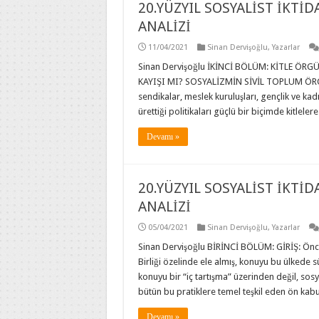
20.YÜZYIL SOSYALİST İKTİ
ANALİZİ
11/04/2021
Sinan Dervişoğlu
,
Yazarlar
Sinan Dervişoğlu İKİNCİ BÖLÜM: KİTLE ÖRGÜ
KAYIŞI MI? SOSYALİZMİN SİVİL TOPLUM ÖRGÜT
sendikalar, meslek kuruluşları, gençlik ve kadın 
ürettiği politikaları güçlü bir biçimde kitleler
Devamı »
20.YÜZYIL SOSYALİST İKTİ
ANALİZİ
05/04/2021
Sinan Dervişoğlu
,
Yazarlar
Sinan Dervişoğlu BİRİNCİ BÖLÜM: GİRİŞ: Önceki
Birliği özelinde ele almış, konuyu bu ülkede 
konuyu bir “iç tartışma” üzerinden değil, sos
bütün bu pratiklere temel teşkil eden ön kabu
Devamı »