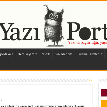
ap/Makale
Kent-Yaşam
Müzik
Şiir/edebiyat
Sinema /Tiyatro
0
org sitesinde yayınlandı. Yazarın izniyle sitemizde yayınlıyoruz.