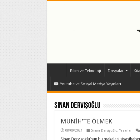
Bilim ve Teknoloji
Dosyalar
Kit
Youtube ve Sosyal Medya Yayınları
Sinan Dervişoğlu
MÜNİH’TE ÖLMEK
08/09/2021
Sinan Dervişoğlu
,
Yazarlar
Sinan Dervişoğlu’nun bu makalesi siyasihaber.