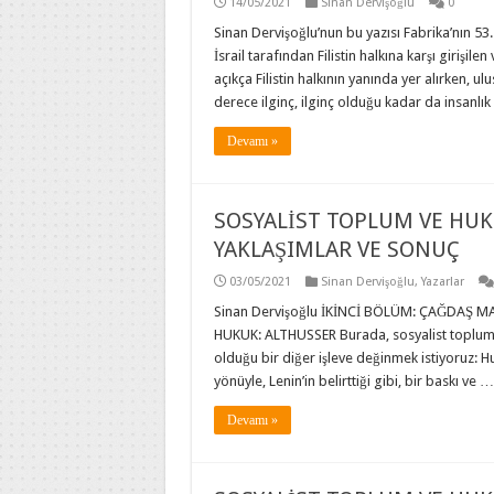
14/05/2021
Sinan Dervişoğlu
0
Sinan Dervişoğlu’nun bu yazısı Fabrika’nın 53
İsrail tarafından Filistin halkına karşı girişile
açıkça Filistin halkının yanında yer alırken, 
derece ilginç, ilginç olduğu kadar da insanlı
Devamı »
SOSYALİST TOPLUM VE HUK
YAKLAŞIMLAR VE SONUÇ
03/05/2021
Sinan Dervişoğlu
,
Yazarlar
Sinan Dervişoğlu İKİNCİ BÖLÜM: ÇAĞDAŞ 
HUKUK: ALTHUSSER Burada, sosyalist toplum
olduğu bir diğer işleve değinmek istiyoruz: Huk
yönüyle, Lenin’in belirttiği gibi, bir baskı ve …
Devamı »