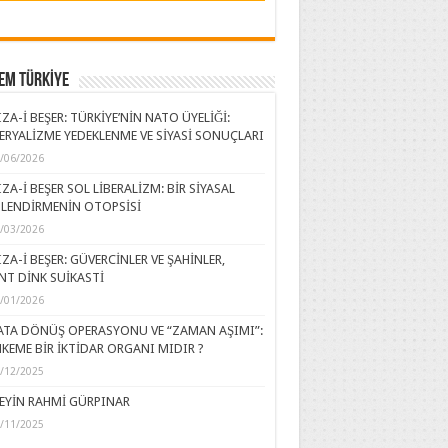
EM TÜRKİYE
ZA-İ BEŞER: TÜRKİYE’NİN NATO ÜYELİĞİ:
ERYALİZME YEDEKLENME VE SİYASİ SONUÇLARI
/06/2026
ZA-İ BEŞER SOL LİBERALİZM: BİR SİYASAL
LENDİRMENİN OTOPSİSİ
/03/2026
ZA-İ BEŞER: GÜVERCİNLER VE ŞAHİNLER,
NT DİNK SUİKASTİ
/01/2026
ATA DÖNÜŞ OPERASYONU VE “ZAMAN AŞIMI”:
KEME BİR İKTİDAR ORGANI MIDIR ?
/12/2025
EYİN RAHMİ GÜRPINAR
/11/2025