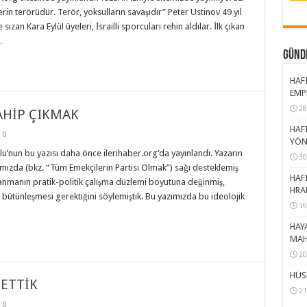
in terörüdür. Terör, yoksulların savaşıdır” Peter Ustinov 49 yıl
zan Kara Eylül üyeleri, İsrailli sporcuları rehin aldılar. İlk çıkan
…
GÜND
HAFI
EMP
28
AHİP ÇIKMAK
HAFI
0
YÖN
u’nun bu yazısı daha önce ilerihaber.org’da yayınlandı. Yazarın
30
zımızda (bkz. “Tüm Emekçilerin Partisi Olmak”) sağı desteklemiş
HAFI
nmanın pratik-politik çalışma düzlemi boyutuna değinmiş,
HRA
e bütünleşmesi gerektiğini söylemiştik. Bu yazımızda bu ideolojik
19
HAY
MAH
20
HÜS
BETTİK
21
0