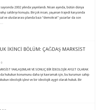
. sayısında 2002 yılında yayınlandı. Nisan ayında, bütün dünya
n vahşi saldırıyı konuştu. Birçok insan, yaşanan trajedi karşısında
ulusal ve uluslararası planda bazı “demokrat” yazarlar da son
k …
UK İKİNCİ BÖLÜM: ÇAĞDAŞ MARKSİST
0
MARKSİST YAKLAŞIMLAR VE SONUÇ BİR İDEOLOJİK AYGIT OLARAK
da hukukun konumunu daha iyi kavramak için, bu kurumun sahip
ukun ideolojik işlevi ve bir ideolojik aygıt olarak hukuk. Bir