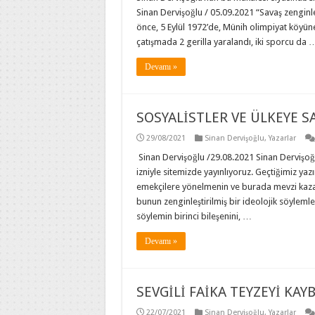
Sinan Dervişoğlu / 05.09.2021 “Savaş zenginler
önce, 5 Eylül 1972’de, Münih olimpiyat köyüne sı
çatışmada 2 gerilla yaralandı, iki sporcu da 
Devamı »
SOSYALİSTLER VE ÜLKEYE S
29/08/2021
Sinan Dervişoğlu
,
Yazarlar
Sinan Dervişoğlu /29.08.2021 Sinan Dervişoğl
izniyle sitemizde yayınlıyoruz. Geçtiğimiz ya
emekçilere yönelmenin ve burada mevzi kaza
bunun zenginleştirilmiş bir ideolojik söyleml
söylemin birinci bileşenini, …
Devamı »
SEVGİLİ FAİKA TEYZEYİ KAY
22/07/2021
Sinan Dervişoğlu
,
Yazarlar