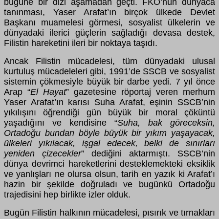
bugüne bir dizi aşamadan geçti. FKÖ’nün dünyaca
tanınması, Yaser Arafat’ın birçok ülkede Devlet
Başkanı muamelesi görmesi, sosyalist ülkelerin ve
dünyadaki ilerici güçlerin sağladığı devasa destek,
Filistin hareketini ileri bir noktaya taşıdı.
Ancak Filistin mücadelesi, tüm dünyadaki ulusal
kurtuluş mücadeleleri gibi, 1991’de SSCB ve sosyalist
sistemin çökmesiyle büyük bir darbe yedi. 7 yıl önce
Arap “
El Hayat
” gazetesine röportaj veren merhum
Yaser Arafat’ın karısı Suha Arafat, eşinin SSCB’nin
yıkılışını öğrendiği gün büyük bir moral çöküntü
yaşadığını ve kendisine “
Suha, bak göreceksin,
Ortadoğu bundan böyle büyük bir yıkım yaşayacak,
ülkeleri yıkılacak, işgal edecek, belki de sınırları
yeniden çizecekler
” dediğini aktarmıştı. SSCB’nin
dünya devrimci hareketlerini desteklemekteki eksiklik
ve yanlışları ne olursa olsun, tarih en yazık ki Arafat’ı
hazin bir şekilde doğruladı ve bugünkü Ortadoğu
trajedisini hep birlikte izler olduk.
Bugün Filistin halkının mücadelesi, pısırık ve tırnakları