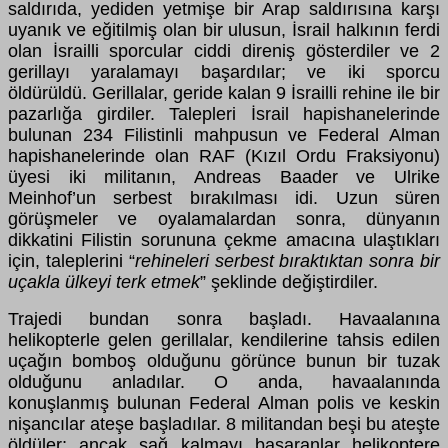
saldırıda, yediden yetmişe bir Arap saldırısına karşı
uyanık ve eğitilmiş olan bir ulusun, İsrail halkının ferdi
olan İsrailli sporcular ciddi direniş gösterdiler ve 2
gerillayı yaralamayı başardılar; ve iki sporcu
öldürüldü. Gerillalar, geride kalan 9 İsrailli rehine ile bir
pazarlığa girdiler. Talepleri İsrail hapishanelerinde
bulunan 234 Filistinli mahpusun ve Federal Alman
hapishanelerinde olan RAF (Kızıl Ordu Fraksiyonu)
üyesi iki militanın, Andreas Baader ve Ulrike
Meinhof’un serbest bırakılması idi. Uzun süren
görüşmeler ve oyalamalardan sonra, dünyanın
dikkatini Filistin sorununa çekme amacına ulaştıkları
için, taleplerini “
rehineleri serbest bıraktıktan sonra bir
uçakla ülkeyi terk etmek
” şeklinde değiştirdiler.
Trajedi bundan sonra başladı. Havaalanına
helikopterle gelen gerillalar, kendilerine tahsis edilen
uçağın bomboş olduğunu görünce bunun bir tuzak
olduğunu anladılar. O anda, havaalanında
konuşlanmış bulunan Federal Alman polis ve keskin
nişancılar ateşe başladılar. 8 militandan beşi bu ateşte
öldüler; ancak sağ kalmayı başaranlar helikoptere