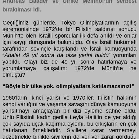
Andreas Baader ve Ulrike Meinhof’un serbest
bırakılması idi.
Geçtiğimiz günlerde, Tokyo Olimpiyatlarının açılış
seremonisinde 1972’de bir Filistin saldırısı sonucu
Münih’te ölen İsrailli sporcular ilk defa anıldı ve onlar
için saygı duruşunda bulunuldu. Olay İsrail hükümeti
tarafından sevinçle karşılandı ve İsrail kamuoyunda
“
Adalet 49 yıl sonra da olsa yerini buldu
” yorumları
yapıldı. Olayı biz de 49 yıl sonra hatırlamaya ve
yorumlamaya çalışalım: 1972’de Münih’te ne
olmuştu?
“
Böyle bir ülke yok, olimpiyatlara katılamazsınız!”
1960’ların ikinci yarısı ve 1970’ler, Filistin halkının
kendi varlığını ve yaşama savaşını dünya kamuoyuna
yansıtmayı amaçlayan bir dizi eyleme sahne oldu.
Ünlü Filistinli kadın gerilla Leyla Halit’in de yer aldığı
çok sayıda uçak kaçırma eylemi, bu çıkışların en çok
hatırlanan örnekleridir. Sivillere zarar vermemeyi
gözetmekle birlikte sivillerin de yer yer zarar gördüğü