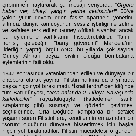
çırpınırken haykırarak şu mesajı veriyordu: “
Örgüte
haber ver, ülkeyi yangın yerine çevirsinler!
” 50’ye
yakın yıldır devam eden faşist Apartheid yönetimi
altında, dünya kamuoyunun sessiz işbirliği ile zulme
ve sefalete terk edilen Güney Afrikalı siyahlar, ancak
bu eylemlerle varlıklarını hissettirebildiler. Tarihin
ironisi, geleceğin “barış güvercini” Mandela’nın
liderliğini yaptığı örgüt ANC, bu yıllarda çok sayıda
Güney Afrikalı beyaz sivilin öldüğü bombalama
eylemlerinin faili oldu.
1947 sonrasında vatanlarından edilen ve dünyaya bir
diaspora olarak yayılan Filistin halkına da o yıllarda
başka hiçbir yol bırakılmadı. “İsrail terörü” denildiğinde
tüm Batı dünyası, “
ama onlar da 2. Dünya Savaşı’nda
katledildiler
” ikiyüzlülüğüyle (katledenler sanki
Araplarmış gibi) susmayı ve gözlerini çevirmeyi
seçtiklerinde, Orta Doğu’da kamplarda bir sefalet
yaşamı süren Filistinlilere, kendilerinin en azından bir
“sorun” olduğunu dünyaya hissettirmek için başka
hiçbir yol bırakmadılar. Filistin mücadelesi o günden