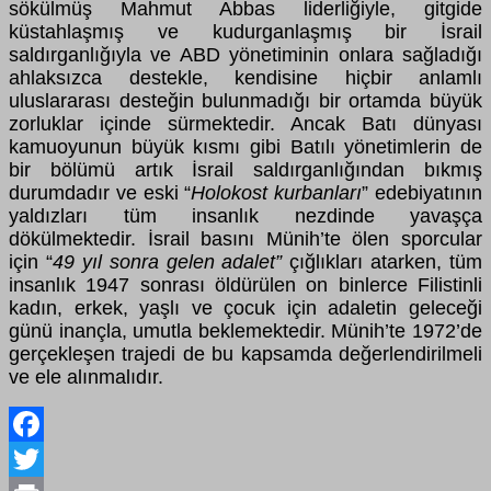
sökülmüş Mahmut Abbas liderliğiyle, gitgide
küstahlaşmış ve kudurganlaşmış bir İsrail
saldırganlığıyla ve ABD yönetiminin onlara sağladığı
ahlaksızca destekle, kendisine hiçbir anlamlı
uluslararası desteğin bulunmadığı bir ortamda büyük
zorluklar içinde sürmektedir. Ancak Batı dünyası
kamuoyunun büyük kısmı gibi Batılı yönetimlerin de
bir bölümü artık İsrail saldırganlığından bıkmış
durumdadır ve eski “
Holokost kurbanları
” edebiyatının
yaldızları tüm insanlık nezdinde yavaşça
dökülmektedir. İsrail basını Münih’te ölen sporcular
için “
49 yıl sonra gelen adalet”
çığlıkları atarken, tüm
insanlık 1947 sonrası öldürülen on binlerce Filistinli
kadın, erkek, yaşlı ve çocuk için adaletin geleceği
günü inançla, umutla beklemektedir. Münih’te 1972’de
gerçekleşen trajedi de bu kapsamda değerlendirilmeli
ve ele alınmalıdır.
Facebook