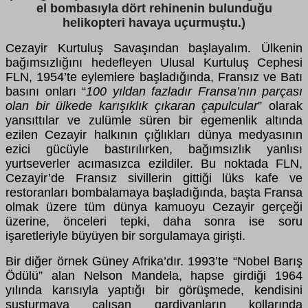
el bombasıyla dört rehinenin bulunduğu
helikopteri havaya uçurmuştu.)
Cezayir Kurtuluş Savaşından başlayalım. Ülkenin
bağımsızlığını hedefleyen Ulusal Kurtuluş Cephesi
FLN, 1954’te eylemlere başladığında, Fransız ve Batı
basını onları “
100 yıldan fazladır Fransa’nın parçası
olan bir ülkede karışıklık çıkaran çapulcular
” olarak
yansıttılar ve zulümle süren bir egemenlik altında
ezilen Cezayir halkının çığlıkları dünya medyasının
ezici gücüyle bastırılırken, bağımsızlık yanlısı
yurtseverler acımasızca ezildiler. Bu noktada FLN,
Cezayir’de Fransız sivillerin gittiği lüks kafe ve
restoranları bombalamaya başladığında, başta Fransa
olmak üzere tüm dünya kamuoyu Cezayir gerçeği
üzerine, önceleri tepki, daha sonra ise soru
işaretleriyle büyüyen bir sorgulamaya girişti.
Bir diğer örnek Güney Afrika’dır. 1993’te “Nobel Barış
Ödülü” alan Nelson Mandela, hapse girdiği 1964
yılında karısıyla yaptığı bir görüşmede, kendisini
susturmaya çalışan gardiyanların kollarında