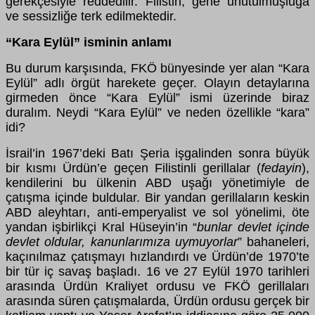
gerekçesiyle reddedilir. Filistin, gene unutulmuşluğa
ve sessizliğe terk edilmektedir.
“
Kara Eylül” isminin anlamı
Bu durum karşısında, FKÖ bünyesinde yer alan “Kara
Eylül” adlı örgüt harekete geçer. Olayın detaylarına
girmeden önce “Kara Eylül” ismi üzerinde biraz
duralım. Neydi “Kara Eylül” ve neden özellikle “kara”
idi?
İsrail’in 1967’deki Batı Şeria işgalinden sonra büyük
bir kısmı Ürdün’e geçen Filistinli gerillalar (
fedayin
),
kendilerini bu ülkenin ABD uşağı yönetimiyle de
çatışma içinde buldular. Bir yandan gerillaların keskin
ABD aleyhtarı, anti-emperyalist ve sol yönelimi, öte
yandan işbirlikçi Kral Hüseyin’in “
bunlar devlet içinde
devlet oldular, kanunlarımıza uymuyorlar
” bahaneleri,
kaçınılmaz çatışmayı hızlandırdı ve Ürdün’de 1970’te
bir tür iç savaş başladı. 16 ve 27 Eylül 1970 tarihleri
arasında Ürdün Kraliyet ordusu ve FKÖ gerillaları
arasında süren çatışmalarda, Ürdün ordusu gerçek bir