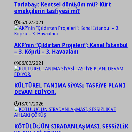
Tarlabaşı: Kentsel dönüşüm mü? Kürt
emekçilerin tasfiyesi mi?
06/02/2021
AKP’nin “Çıldırtan Projeleri”; Kanal İstanbul
– 3. Köprü – 3. Havaalanı
06/02/2021
KÜLTÜREL TANIMA SİYASİ TASFİYE PLANI
DEVAM EDİYOR.
18/01/2026
KÖTÜLÜĞÜN SIRADANLAŞMASI, SESSİZLİK