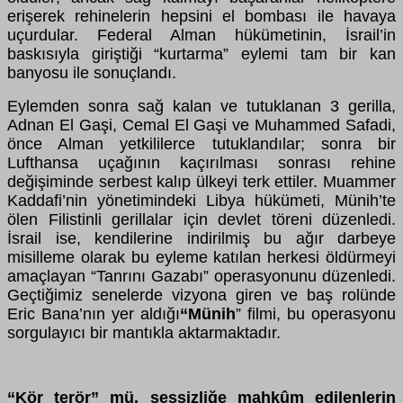
erişerek rehinelerin hepsini el bombası ile havaya
uçurdular. Federal Alman hükümetinin, İsrail’in
baskısıyla giriştiği “kurtarma” eylemi tam bir kan
banyosu ile sonuçlandı.
Eylemden sonra sağ kalan ve tutuklanan 3 gerilla,
Adnan El Gaşi, Cemal El Gaşi ve Muhammed Safadi,
önce Alman yetkililerce tutuklandılar; sonra bir
Lufthansa uçağının kaçırılması sonrası rehine
değişiminde serbest kalıp ülkeyi terk ettiler. Muammer
Kaddafi’nin yönetimindeki Libya hükümeti, Münih’te
ölen Filistinli gerillalar için devlet töreni düzenledi.
İsrail ise, kendilerine indirilmiş bu ağır darbeye
misilleme olarak bu eyleme katılan herkesi öldürmeyi
amaçlayan “Tanrını Gazabı” operasyonunu düzenledi.
Geçtiğimiz senelerde vizyona giren ve baş rolünde
Eric Bana’nın yer aldığı
“
Münih
” filmi, bu operasyonu
sorgulayıcı bir mantıkla aktarmaktadır.
“
Kör terör” mü, sessizliğe mahkûm edilenlerin