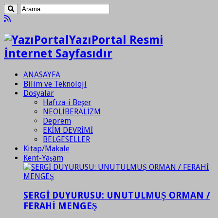
YazıPortal Resmi
İnternet Sayfasıdır
ANASAYFA
Bilim ve Teknoloji
Dosyalar
Hafıza-i Beşer
NEOLİBERALİZM
Deprem
EKİM DEVRİMİ
BELGESELLER
Kitap/Makale
Kent-Yaşam
SERGİ DUYURUSU: UNUTULMUŞ ORMAN /
FERAHİ MENGEŞ