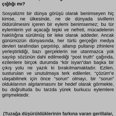
çığlığı mı?
Sosyalizmi bir dünya görüşü olarak benimseyen hiç
kimse, ne ülkesinde, ne de dünyada sivillerin
öldürülmesini içeren bir eylemi benimsemez; bu tür
eylemlerin yol açacağı tepki ve nefreti, mücadelenin
haklılığına sürülmüş bir leke olarak addeder. Ancak
günümüzün dünyasında, her türlü gerçeğin medya
devleri tarafından çarpıtılıp, allanıp pullanıp zihinlere
yerleştirildiği, bazı gerçeklerin ise utanmazca yok
sayılıp sözünün dahi edilmediği “post truth” çağında,
ezilenlere birçok durumda “kör isyan”dan başka bir
çıkış yolu ne yazık ki bırakılmamaktadır. Ezilen,
susturulan ve unutulmaya terk edilenler, “çözüm”e
ulaşabilmek için önce “sorun” olmayı, bir “sorun”
olduklarının algılanmasını bir hedef olarak görmekte,
bu doğrultuda bu tarzda yürek burkucu eylemlere
girişmektedir.
(Tuzağa düşürüldüklerinin farkına varan gerillalar,