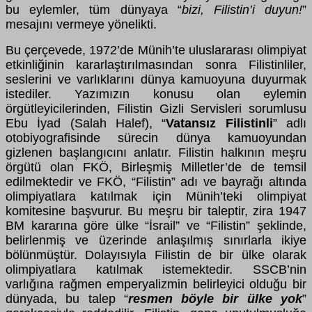
bu eylemler, tüm dünyaya “
bizi, Filistin’i duyun!
”
mesajını vermeye yönelikti.
Bu çerçevede, 1972’de Münih’te uluslararası olimpiyat
etkinliğinin kararlaştırılmasından sonra Filistinliler,
seslerini ve varlıklarını dünya kamuoyuna duyurmak
istediler. Yazımızın konusu olan eylemin
örgütleyicilerinden, Filistin Gizli Servisleri sorumlusu
Ebu İyad (Salah Halef), “
Vatansız Filistinli
” adlı
otobiyografisinde sürecin dünya kamuoyundan
gizlenen başlangıcını anlatır. Filistin halkının meşru
örgütü olan FKÖ, Birleşmiş Milletler’de de temsil
edilmektedir ve FKÖ, “Filistin” adı ve bayrağı altında
olimpiyatlara katılmak için Münih’teki olimpiyat
komitesine başvurur. Bu meşru bir taleptir, zira 1947
BM kararına göre ülke “İsrail” ve “Filistin” şeklinde,
belirlenmiş ve üzerinde anlaşılmış sınırlarla ikiye
bölünmüştür. Dolayısıyla Filistin de bir ülke olarak
olimpiyatlara katılmak istemektedir. SSCB’nin
varlığına rağmen emperyalizmin belirleyici olduğu bir
dünyada, bu talep “
resmen böyle bir ülke yok
”