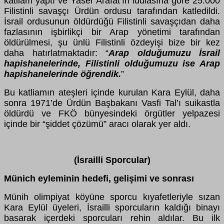
katliam yaptı ve Yaser Arafat’ın iddiasına göre 25.000
Filistinli savaşçı Ürdün ordusu tarafından katledildi.
İsrail ordusunun öldürdüğü Filistinli savaşçıdan daha
fazlasının işbirlikçi bir Arap yönetimi tarafından
öldürülmesi, şu ünlü Filistinli özdeyişi bize bir kez
daha hatırlatmaktadır: “
Arap olduğumuzu İsrail
hapishanelerinde, Filistinli olduğumuzu ise Arap
hapishanelerinde öğrendik.
”
Bu katliamın ateşleri içinde kurulan Kara Eylül, daha
sonra 1971’de Ürdün Başbakanı Vasfi Tal’ı suikastla
öldürdü ve FKÖ bünyesindeki örgütler yelpazesi
içinde bir “şiddet çözümü” aracı olarak yer aldı.
(İsrailli Sporcular)
Münich eyleminin hedefi, gelişimi ve sonrası
Münih olimpiyat köyüne sporcu kıyafetleriyle sızan
Kara Eylül üyeleri, İsrailli sporcuların kaldığı binayı
basarak içerdeki sporcuları rehin aldılar. Bu ilk