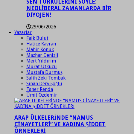
SEN TÜRKÜLERİNİ SÖYLE:
NEOLİBERAL ZAMANLARDA BİR
DİYOJEN!
29/06/2026
Yazarlar
Faik Bulut
Hatice Kavran
Mahir Konuk
Mazhar Denizli
Mert Yıldırım
Murat Utkucu
Mustafa Durmuş
Salih Zeki Tombak
Sinan Dervişoğlu
Taner Renda
Ümit Özdemir
ARAP ÜLKELERİNDE “NAMUS
CİNAYETLERİ” VE KADINA ŞİDDET
ÖRNEKLERİ