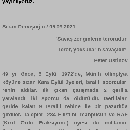
yayınlıyoruz.
Sinan Dervişoğlu / 05.09.2021
Savaş zenginlerin terörüdür.
“
Terör, yoksulların savaşıdır”
Peter Ustinov
49 yıl önce, 5 Eylül 1972’de, Münih olimpiyat
köyüne sızan Kara Eylül
üyeleri, İsrailli sporcuları
rehin aldılar. İlk çıkan çatışmada 2 gerilla
yaralandı, iki sporcu da öldürüldü. Gerillalar,
geride kalan 9 İsrailli rehine ile bir pazarlığa
girdiler. Talepleri 234 Filistinli mahpusun ve RAF
(Kızıl Ordu Fraksiyonu) üyesi iki militanın,