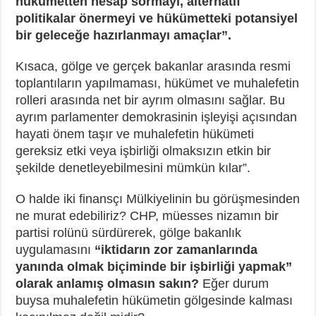
hükümetten hesap sormayı, alternatif
politikalar önermeyi ve hükümetteki potansiyel
bir geleceğe hazırlanmayı amaçlar”.
Kısaca, gölge ve gerçek bakanlar arasında resmi
toplantıların yapılmaması, hükümet ve muhalefetin
rolleri arasında net bir ayrım olmasını sağlar. Bu
ayrım parlamenter demokrasinin işleyişi açısından
hayati önem taşır ve muhalefetin hükümeti
gereksiz etki veya işbirliği olmaksızın etkin bir
şekilde denetleyebilmesini mümkün kılar”.
O halde iki finansçı Mülkiyelinin bu görüşmesinden
ne murat edebiliriz? CHP, müesses nizamın bir
partisi rolünü sürdürerek, gölge bakanlık
uygulamasını
“iktidarın zor zamanlarında
yanında olmak biçiminde bir işbirliği yapmak”
olarak anlamış olmasın sakın?
Eğer durum
buysa muhalefetin hükümetin gölgesinde kalması