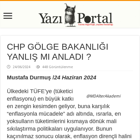
CHP GÖLGE BAKANLIĞI
YANLIŞ MI ANLADI ?
24/06/2024
448 Görüntülenme
Mustafa Durmuş /
24 Haziran 2024
Ülkedeki TÜFE’ye (tüketici
@MDAlterAkademi
enflasyonu) en büyük katkı
en zengin kesimden geliyor, buna karşılık
“enflasyonla mücadele” adı altında, ısrarla, en
yoksulların tüketimlerini kısmaya dönük mali
sıkılaştırma politikaları uygulanıyor. Bunun
kaçınılmaz sonucu olarak, enflasyon dirençli halini