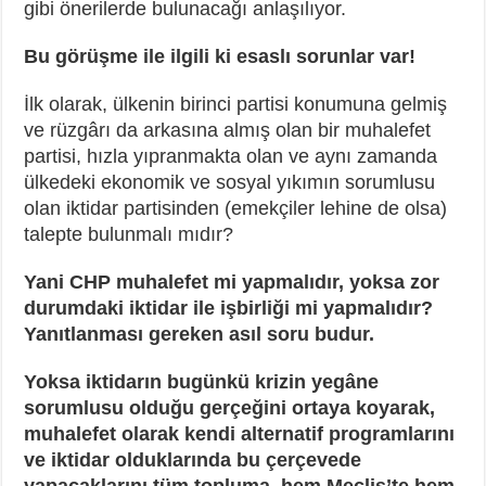
gibi önerilerde bulunacağı anlaşılıyor.
Bu görüşme ile ilgili ki esaslı sorunlar var!
İlk olarak, ülkenin birinci partisi konumuna gelmiş
ve rüzgârı da arkasına almış olan bir muhalefet
partisi, hızla yıpranmakta olan ve aynı zamanda
ülkedeki ekonomik ve sosyal yıkımın sorumlusu
olan iktidar partisinden (emekçiler lehine de olsa)
talepte bulunmalı mıdır?
Yani CHP muhalefet mi yapmalıdır, yoksa zor
durumdaki iktidar ile işbirliği mi yapmalıdır?
Yanıtlanması gereken asıl soru budur.
Yoksa iktidarın bugünkü krizin yegâne
sorumlusu olduğu gerçeğini ortaya koyarak,
muhalefet olarak kendi alternatif programlarını
ve iktidar olduklarında bu çerçevede
yapacaklarını tüm topluma, hem Meclis’te hem