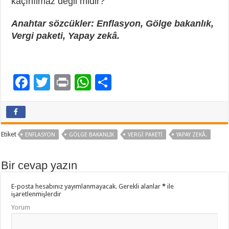
kaçınılmaz değil midir?
Anahtar sözcükler: Enflasyon, Gölge bakanlık,
Vergi paketi, Yapay zekâ.
F
T
Pr
W
P
ac
wi
in
h
a
e
tt
t
at
yl
b
er
sA
aş
Etiket
ENFLASYON
GÖLGE BAKANLIK
VERGI PAKETI
YAPAY ZEKÂ.
o
p
o
p
Bir cevap yazın
k
E-posta hesabınız yayımlanmayacak.
Gerekli alanlar
*
ile
işaretlenmişlerdir
Yorum