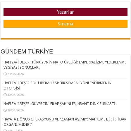
Yazarlar
Sinema
GÜNDEM TÜRKİYE
HAFIZA-İ BEŞER: TÜRKİYE’NİN NATO ÜYELİĞİ: EMPERYALİZME YEDEKLENME
VE SİYASİ SONUÇLARI
28/06/2026
HAFIZA-İ BEŞER SOL LİBERALİZM: BİR SİYASAL YÖNLENDİRMENİN
OTOPSİSİ
30/03/2026
HAFIZA-İ BEŞER: GÜVERCİNLER VE ŞAHİNLER, HRANT DİNK SUİKASTİ
19/01/2026
HAYATA DÖNÜŞ OPERASYONU VE “ZAMAN AŞIMI”: MAHKEME BİR İKTİDAR
ORGANI MIDIR ?
20/12/2025