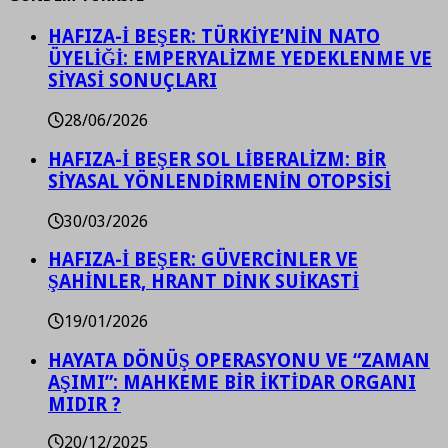
HAFIZA-İ BEŞER: TÜRKİYE’NİN NATO
ÜYELİĞİ: EMPERYALİZME YEDEKLENME VE
SİYASİ SONUÇLARI
28/06/2026
HAFIZA-İ BEŞER SOL LİBERALİZM: BİR
SİYASAL YÖNLENDİRMENİN OTOPSİSİ
30/03/2026
HAFIZA-İ BEŞER: GÜVERCİNLER VE
ŞAHİNLER, HRANT DİNK SUİKASTİ
19/01/2026
HAYATA DÖNÜŞ OPERASYONU VE “ZAMAN
AŞIMI”: MAHKEME BİR İKTİDAR ORGANI
MIDIR ?
20/12/2025