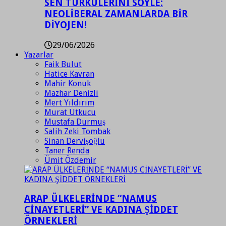
SEN TÜRKÜLERİNİ SÖYLE:
NEOLİBERAL ZAMANLARDA BİR
DİYOJEN!
29/06/2026
Yazarlar
Faik Bulut
Hatice Kavran
Mahir Konuk
Mazhar Denizli
Mert Yıldırım
Murat Utkucu
Mustafa Durmuş
Salih Zeki Tombak
Sinan Dervişoğlu
Taner Renda
Ümit Özdemir
ARAP ÜLKELERİNDE “NAMUS
CİNAYETLERİ” VE KADINA ŞİDDET
ÖRNEKLERİ