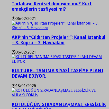
Tarlabaşı: Kentsel dönüşüm mü? Kürt
emekçilerin tasfiyesi mi?
06/02/2021
AKP’nin “Çıldırtan Projeleri”; Kanal İstanbul
– 3. Köprü – 3. Havaalanı
06/02/2021
KÜLTÜREL TANIMA SİYASİ TASFİYE PLANI
DEVAM EDİYOR.
18/01/2026
KÖTÜLÜĞÜN SIRADANLAŞMASI, SESSİZLİK