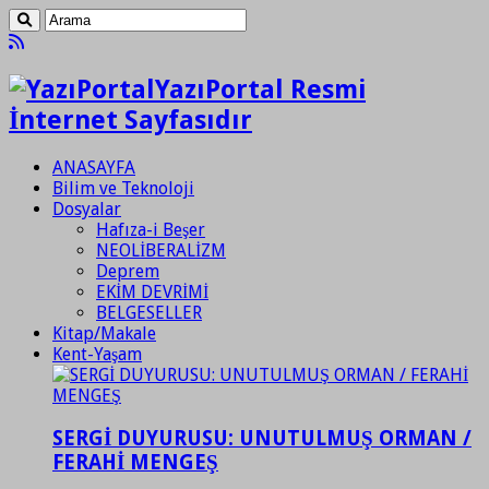
YazıPortal Resmi
İnternet Sayfasıdır
ANASAYFA
Bilim ve Teknoloji
Dosyalar
Hafıza-i Beşer
NEOLİBERALİZM
Deprem
EKİM DEVRİMİ
BELGESELLER
Kitap/Makale
Kent-Yaşam
SERGİ DUYURUSU: UNUTULMUŞ ORMAN /
FERAHİ MENGEŞ