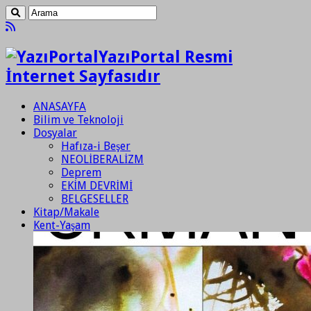
YazıPortal Resmi
İnternet Sayfasıdır
ANASAYFA
Bilim ve Teknoloji
Dosyalar
Hafıza-i Beşer
NEOLİBERALİZM
Deprem
EKİM DEVRİMİ
BELGESELLER
Kitap/Makale
Kent-Yaşam