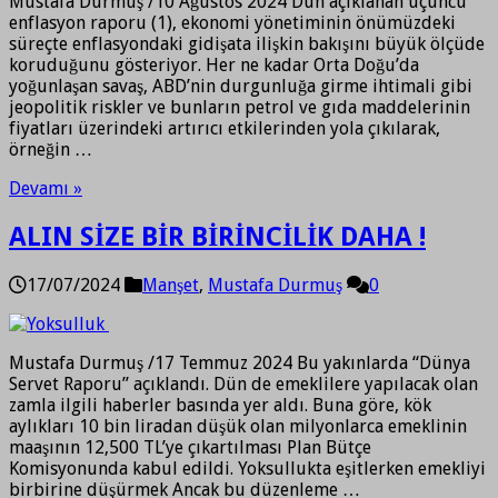
Mustafa Durmuş /10 Ağustos 2024 Dün açıklanan üçüncü
enflasyon raporu (1), ekonomi yönetiminin önümüzdeki
süreçte enflasyondaki gidişata ilişkin bakışını büyük ölçüde
koruduğunu gösteriyor. Her ne kadar Orta Doğu’da
yoğunlaşan savaş, ABD’nin durgunluğa girme ihtimali gibi
jeopolitik riskler ve bunların petrol ve gıda maddelerinin
fiyatları üzerindeki artırıcı etkilerinden yola çıkılarak,
örneğin …
Devamı »
ALIN SİZE BİR BİRİNCİLİK DAHA !
17/07/2024
Manşet
,
Mustafa Durmuş
0
Mustafa Durmuş /17 Temmuz 2024 Bu yakınlarda “Dünya
Servet Raporu” açıklandı. Dün de emeklilere yapılacak olan
zamla ilgili haberler basında yer aldı. Buna göre, kök
aylıkları 10 bin liradan düşük olan milyonlarca emeklinin
maaşının 12,500 TL’ye çıkartılması Plan Bütçe
Komisyonunda kabul edildi. Yoksullukta eşitlerken emekliyi
birbirine düşürmek Ancak bu düzenleme …