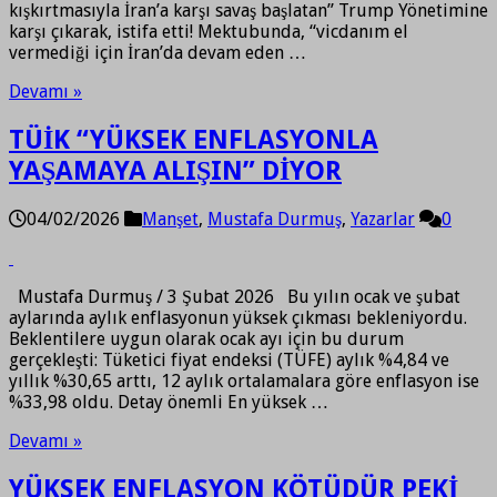
kışkırtmasıyla İran’a karşı savaş başlatan” Trump Yönetimine
karşı çıkarak, istifa etti! Mektubunda, “vicdanım el
vermediği için İran’da devam eden …
Devamı »
TÜİK “YÜKSEK ENFLASYONLA
YAŞAMAYA ALIŞIN” DİYOR
04/02/2026
Manşet
,
Mustafa Durmuş
,
Yazarlar
0
Mustafa Durmuş / 3 Şubat 2026 Bu yılın ocak ve şubat
aylarında aylık enflasyonun yüksek çıkması bekleniyordu.
Beklentilere uygun olarak ocak ayı için bu durum
gerçekleşti: Tüketici fiyat endeksi (TÜFE) aylık %4,84 ve
yıllık %30,65 arttı, 12 aylık ortalamalara göre enflasyon ise
%33,98 oldu. Detay önemli En yüksek …
Devamı »
YÜKSEK ENFLASYON KÖTÜDÜR PEKİ