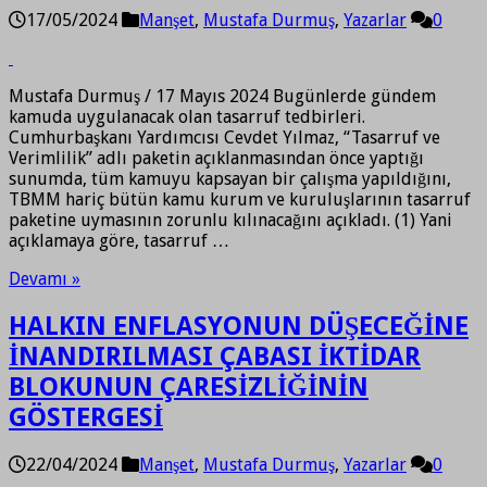
17/05/2024
Manşet
,
Mustafa Durmuş
,
Yazarlar
0
Mustafa Durmuş / 17 Mayıs 2024 Bugünlerde gündem
kamuda uygulanacak olan tasarruf tedbirleri.
Cumhurbaşkanı Yardımcısı Cevdet Yılmaz, “Tasarruf ve
Verimlilik” adlı paketin açıklanmasından önce yaptığı
sunumda, tüm kamuyu kapsayan bir çalışma yapıldığını,
TBMM hariç bütün kamu kurum ve kuruluşlarının tasarruf
paketine uymasının zorunlu kılınacağını açıkladı. (1) Yani
açıklamaya göre, tasarruf …
Devamı »
HALKIN ENFLASYONUN DÜŞECEĞİNE
İNANDIRILMASI ÇABASI İKTİDAR
BLOKUNUN ÇARESİZLİĞİNİN
GÖSTERGESİ
22/04/2024
Manşet
,
Mustafa Durmuş
,
Yazarlar
0