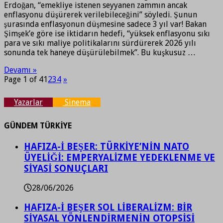
Erdoğan, “emekliye istenen seyyanen zammın ancak
enflasyonu düşürerek verilebileceğini” söyledi. Şunun
şurasında enflasyonun düşmesine sadece 3 yıl var! Bakan
Şimşek’e göre ise iktidarın hedefi, “yüksek enflasyonu sıkı
para ve sıkı maliye politikalarını sürdürerek 2026 yılı
sonunda tek haneye düşürülebilmek”. Bu kuşkusuz …
Devamı »
Page 1 of 4
1
2
3
4
»
Yazarlar
Sinema
GÜNDEM TÜRKİYE
HAFIZA-İ BEŞER: TÜRKİYE’NİN NATO
ÜYELİĞİ: EMPERYALİZME YEDEKLENME VE
SİYASİ SONUÇLARI
28/06/2026
HAFIZA-İ BEŞER SOL LİBERALİZM: BİR
SİYASAL YÖNLENDİRMENİN OTOPSİSİ