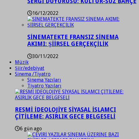
SERGİ DUYURUSU: KÜLTÜR-SÜZ BAHÇE
16/12/2022
SİNEMATEKTE FRANSIZ SİNEMA
AKIMI: ŞİİRSEL GERÇEKÇİLİK
30/11/2022
Müzik
Şiir/edebiyat
Sinema /Tiyatro
Sinema Yazıları
Tiyatro Yazıları
RESMİ İDEOLOJİYE SİYASAL İSLAMCI
ÇİTİLEME: ASIRLIK GECE BELGESELİ
6 gün ago