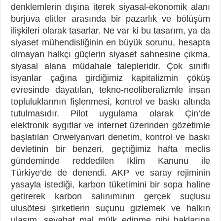
denklemlerin dışına iterek siyasal-ekonomik alanı
burjuva elitler arasında bir pazarlık ve bölüşüm
ilişkileri olarak tasarlar. Ne var ki bu tasarım, ya da
siyaset mühendisliğinin en büyük sorunu, hesapta
olmayan halkçı güçlerin siyaset sahnesine çıkma,
siyasal alana müdahale talepleridir. Çok sınıflı
isyanlar çağına girdiğimiz kapitalizmin çöküş
evresinde dayatılan, tekno-neoliberalizmle insan
topluluklarının fişlenmesi, kontrol ve baskı altında
tutulmasıdır. Pilot uygulama olarak Çin’de
elektronik aygıtlar ve internet üzerinden gözetimle
başlatılan Orwelyanvari denetim, kontrol ve baskı
devletinin bir benzeri, geçtiğimiz hafta meclis
gündeminde reddedilen İklim Kanunu ile
Türkiye’de de denendi. AKP ve saray rejiminin
yasayla istediği, karbon tüketimini bir sopa haline
getirerek karbon salınımının gerçek suçlusu
ulusötesi şirketlerin suçunu gizlemek ve halkın
ulaşım, seyahat mal mülk edinme gibi haklarına