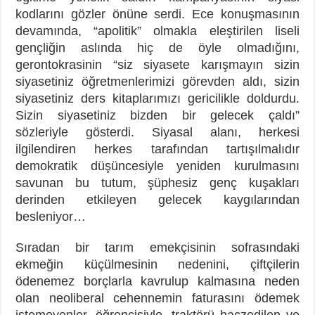
kodlarını gözler önüne serdi. Ece konuşmasının
devamında, “apolitik” olmakla eleştirilen liseli
gençliğin aslında hiç de öyle olmadığını,
gerontokrasinin “siz siyasete karışmayın sizin
siyasetiniz öğretmenlerimizi görevden aldı, sizin
siyasetiniz ders kitaplarımızı gericilikle doldurdu.
Sizin siyasetiniz bizden bir gelecek çaldı”
sözleriyle gösterdi. Siyasal alanı, herkesi
ilgilendiren herkes tarafından tartışılmalıdır
demokratik düşüncesiyle yeniden kurulmasını
savunan bu tutum, şüphesiz genç kuşakları
derinden etkileyen gelecek kaygılarından
besleniyor…
Sıradan bir tarım emekçisinin sofrasındaki
ekmeğin küçülmesinin nedenini, çiftçilerin
ödenemez borçlarla kavrulup kalmasına neden
olan neoliberal cehennemin faturasını ödemek
istemeyenler, öğrencisiyle, traktörü haczedilen ve