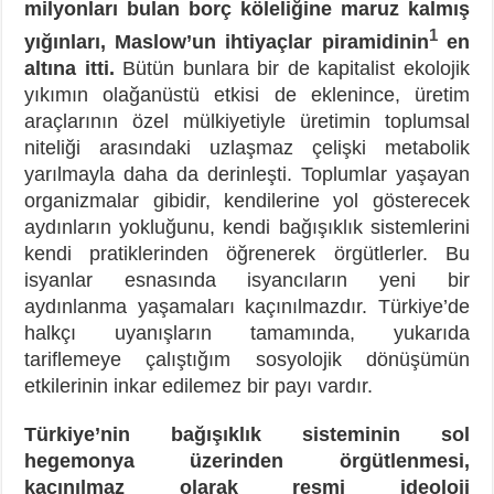
milyonları bulan borç köleliğine maruz kalmış
1
yığınları, Maslow’un ihtiyaçlar piramidinin
en
altına itti.
Bütün bunlara bir de kapitalist ekolojik
yıkımın olağanüstü etkisi de eklenince, üretim
araçlarının özel mülkiyetiyle üretimin toplumsal
niteliği arasındaki uzlaşmaz çelişki metabolik
yarılmayla daha da derinleşti. Toplumlar yaşayan
organizmalar gibidir, kendilerine yol gösterecek
aydınların yokluğunu, kendi bağışıklık sistemlerini
kendi pratiklerinden öğrenerek örgütlerler. Bu
isyanlar esnasında isyancıların yeni bir
aydınlanma yaşamaları kaçınılmazdır. Türkiye’de
halkçı uyanışların tamamında, yukarıda
tariflemeye çalıştığım sosyolojik dönüşümün
etkilerinin inkar edilemez bir payı vardır.
Türkiye’nin bağışıklık sisteminin sol
hegemonya üzerinden örgütlenmesi,
kaçınılmaz olarak resmi ideoloji