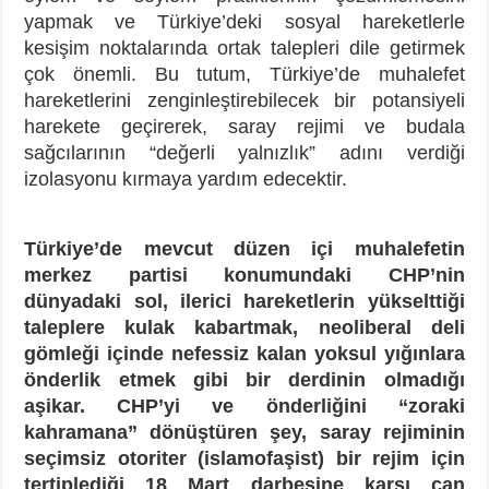
yapmak ve Türkiye’deki sosyal hareketlerle
kesişim noktalarında ortak talepleri dile getirmek
çok önemli. Bu tutum, Türkiye’de muhalefet
hareketlerini zenginleştirebilecek bir potansiyeli
harekete geçirerek, saray rejimi ve budala
sağcılarının “değerli yalnızlık” adını verdiği
izolasyonu kırmaya yardım edecektir.
Türkiye’de mevcut düzen içi muhalefetin
merkez partisi konumundaki CHP’nin
dünyadaki sol, ilerici hareketlerin yükselttiği
taleplere kulak kabartmak, neoliberal deli
gömleği içinde nefessiz kalan yoksul yığınlara
önderlik etmek gibi bir derdinin olmadığı
aşikar. CHP’yi ve önderliğini “zoraki
kahramana” dönüştüren şey, saray rejiminin
seçimsiz otoriter (islamofaşist) bir rejim için
tertiplediği 18 Mart darbesine karşı can