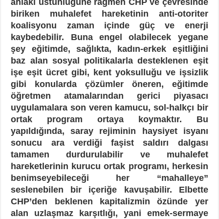
ahlaki üstünlüğüne rağmen CHP ve çevresinde
biriken muhalefet hareketinin anti-otoriter
koalisyonu zaman içinde güç ve enerji
kaybedebilir. Buna engel olabilecek yegane
şey eğitimde, sağlıkta, kadın-erkek eşitliğini
baz alan sosyal politikalarla desteklenen eşit
işe eşit ücret gibi, kent yoksulluğu ve işsizlik
gibi konularda çözümler öneren, eğitimde
öğretmen atamalarından gerici piyasacı
uygulamalara son veren kamucu, sol-halkçı bir
ortak program ortaya koymaktır. Bu
yapıldığında, saray rejiminin haysiyet isyanı
sonucu ara verdiği faşist saldırı dalgası
tamamen durdurulabilir ve muhalefet
hareketlerinin kurucu ortak programı, herkesin
benimseyebileceği her “mahalleye”
seslenebilen bir içeriğe kavuşabilir. Elbette
CHP’den beklenen kapitalizmin özünde yer
alan uzlaşmaz karşıtlığı, yani emek-sermaye