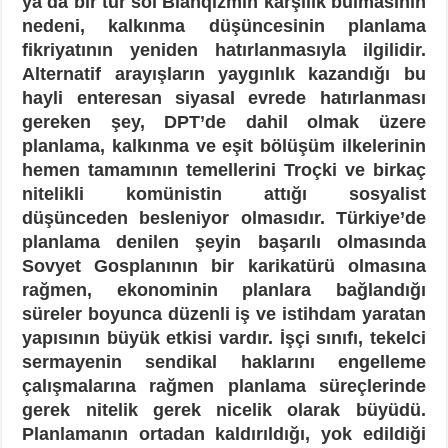
ya da bir tür sol Blanqizmin karşılık bulmasının
nedeni, kalkınma düşüncesinin planlama
fikriyatının yeniden hatırlanmasıyla ilgilidir.
Alternatif arayışların yaygınlık kazandığı bu
hayli enteresan siyasal evrede hatırlanması
gereken şey, DPT’de dahil olmak üzere
planlama, kalkınma ve eşit bölüşüm ilkelerinin
hemen tamamının temellerini Troçki ve birkaç
nitelikli komünistin attığı sosyalist
düşünceden besleniyor olmasıdır. Türkiye’de
planlama denilen şeyin başarılı olmasında
Sovyet Gosplanının bir karikatürü olmasına
rağmen, ekonominin planlara bağlandığı
süreler boyunca düzenli iş ve istihdam yaratan
yapısının büyük etkisi vardır.
İşçi sınıfı, tekelci
sermayenin sendikal haklarını engelleme
çalışmalarına rağmen planlama süreçlerinde
gerek nitelik gerek nicelik olarak büyüdü.
Planlamanın ortadan kaldırıldığı, yok edildiği