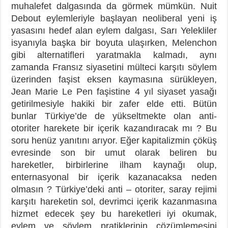
muhalefet dalgasında da görmek mümkün. Nuit
Debout eylemleriyle başlayan neoliberal yeni iş
yasasını hedef alan eylem dalgası, Sarı Yelekliler
isyanıyla başka bir boyuta ulaşırken, Melenchon
gibi alternatifleri yaratmakla kalmadı, aynı
zamanda Fransız siyasetini mülteci karşıtı söylem
üzerinden faşist eksen kaymasına sürükleyen,
Jean Marie Le Pen faşistine 4 yıl siyaset yasağı
getirilmesiyle hakiki bir zafer elde etti. Bütün
bunlar Türkiye’de de yükseltmekte olan anti-
otoriter harekete bir içerik kazandıracak mı ? Bu
soru henüz yanıtını arıyor. Eğer kapitalizmin çöküş
evresinde son bir umut olarak beliren bu
hareketler, birbirlerine ilham kaynağı olup,
enternasyonal bir içerik kazanacaksa neden
olmasın ? Türkiye’deki anti – otoriter, saray rejimi
karşıtı hareketin sol, devrimci içerik kazanmasına
hizmet edecek şey bu hareketleri iyi okumak,
eylem ve söylem pratiklerinin çözümlemesini