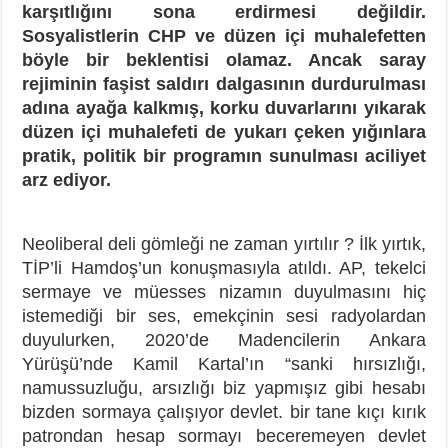
karşıtlığını sona erdirmesi değildir.
Sosyalistlerin CHP ve düzen içi muhalefetten
böyle bir beklentisi olamaz. Ancak saray
rejiminin faşist saldırı dalgasının durdurulması
adına ayağa kalkmış, korku duvarlarını yıkarak
düzen içi muhalefeti de yukarı çeken yığınlara
pratik, politik bir programın sunulması aciliyet
arz ediyor.
Neoliberal deli gömleği ne zaman yırtılır ? İlk yırtık,
TİP’li Hamdoş’un konuşmasıyla atıldı. AP, tekelci
sermaye ve müesses nizamın duyulmasını hiç
istemediği bir ses, emekçinin sesi radyolardan
duyulurken, 2020’de Madencilerin Ankara
Yürüşü’nde Kamil Kartal’ın “sanki hırsızlığı,
namussuzluğu, arsızlığı biz yapmışız gibi hesabı
bizden sormaya çalışıyor devlet. bir tane kıçı kırık
patrondan hesap sormayı beceremeyen devlet