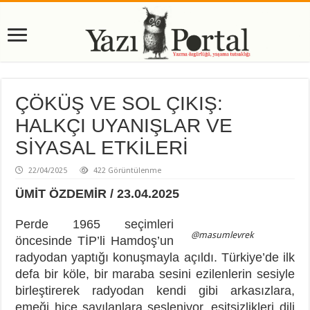
ÇÖKÜŞ VE SOL ÇIKIŞ:
HALKÇI UYANIŞLAR VE
SİYASAL ETKİLERİ
22/04/2025
422 Görüntülenme
ÜMİT ÖZDEMİR / 23.04.2025
Perde 1965 seçimleri
@masumlevrek
öncesinde TİP’li Hamdoş’un
radyodan yaptığı konuşmayla açıldı. Türkiye’de ilk
defa bir köle, bir maraba sesini ezilenlerin sesiyle
birleştirerek radyodan kendi gibi arkasızlara,
emeği hiçe sayılanlara sesleniyor, eşitsizlikleri dili