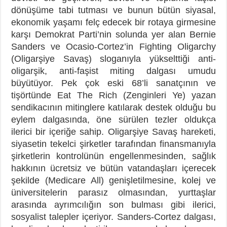
dönüşüme tabi tutması ve bunun bütün siyasal,
ekonomik yaşamı felç edecek bir rotaya girmesine
karşı Demokrat Parti’nin solunda yer alan Bernie
Sanders ve Ocasio-Cortez’in Fighting Oligarchy
(Oligarşiye Savaş) sloganıyla yükselttiği anti-
oligarşik, anti-faşist miting dalgası umudu
büyütüyor. Pek çok eski 68’li sanatçının ve
tişörtünde Eat The Rich (Zenginleri Ye) yazan
sendikacının mitinglere katılarak destek olduğu bu
eylem dalgasında, öne sürülen tezler oldukça
ilerici bir içeriğe sahip. Oligarşiye Savaş hareketi,
siyasetin tekelci şirketler tarafından finansmanıyla
şirketlerin kontrolünün engellenmesinden, sağlık
hakkının ücretsiz ve bütün vatandaşları içerecek
şekilde (Medicare All) genişletilmesine, kolej ve
üniversitelerin parasız olmasından, yurttaşlar
arasında ayrımcılığın son bulması gibi ilerici,
sosyalist talepler içeriyor. Sanders-Cortez dalgası,