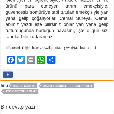
ürünü para etmeyen tarım emekçisiyle,
güvencesiz sömürüye tabi tutulan emekçisiyle yan
yana gelip çoğalıyorlar. Cemal Süreya, Cemal
abimiz yazdı işte bilirsiniz onlar yan yana gelip
tutturduğunda hürlüğün havasını, işte o gün sizi
tanrılar bile kurtaramaz….
1
Elektronik Erişim:
https://tr.wikipedia.org/wiki/Maslow_teorisi
F
T
Pr
W
P
ac
wi
in
h
a
e
tt
t
at
yl
b
er
sA
aş
Etiket
18 MART DARBESI
SIYASET ELEŞTIRILERI TÜRKIYEDARBESI
o
p
ÜMIT ÖZDEMIR YAZILARI
o
p
Bir cevap yazın
k