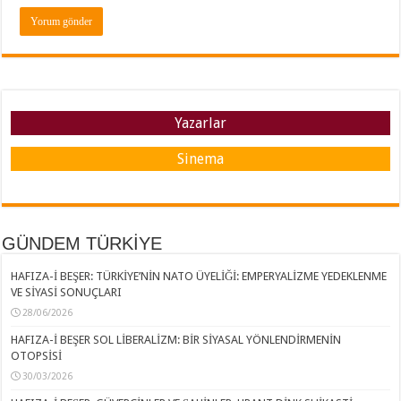
Yazarlar
Sinema
GÜNDEM TÜRKİYE
HAFIZA-İ BEŞER: TÜRKİYE’NİN NATO ÜYELİĞİ: EMPERYALİZME YEDEKLENME
VE SİYASİ SONUÇLARI
28/06/2026
HAFIZA-İ BEŞER SOL LİBERALİZM: BİR SİYASAL YÖNLENDİRMENİN
OTOPSİSİ
30/03/2026