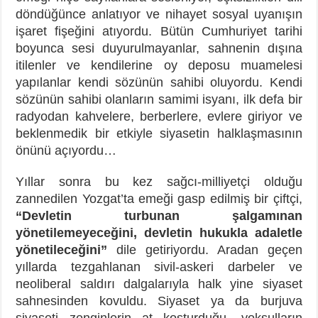
döndüğünce anlatıyor ve nihayet sosyal uyanışın
işaret fişeğini atıyordu. Bütün Cumhuriyet tarihi
boyunca sesi duyurulmayanlar, sahnenin dışına
itilenler ve kendilerine oy deposu muamelesi
yapılanlar kendi sözünün sahibi oluyordu. Kendi
sözünün sahibi olanların samimi isyanı, ilk defa bir
radyodan kahvelere, berberlere, evlere giriyor ve
beklenmedik bir etkiyle siyasetin halklaşmasının
önünü açıyordu…
Yıllar sonra bu kez sağcı-milliyetçi olduğu
zannedilen Yozgat’ta emeği gasp edilmiş bir çiftçi,
“Devletin turbunan şalgamınan
yönetilemeyeceğini, devletin hukukla adaletle
yönetileceğini”
dile getiriyordu. Aradan geçen
yıllarda tezgahlanan sivil-askeri darbeler ve
neoliberal saldırı dalgalarıyla halk yine siyaset
sahnesinden kovuldu. Siyaset ya da burjuva
siyaseti zenginlerin at koşturduğu, yoksulların