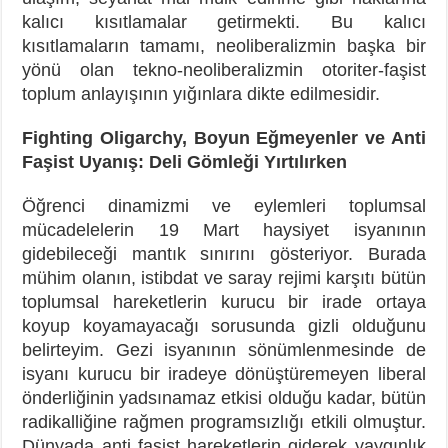
kalıcı kısıtlamalar getirmekti. Bu kalıcı
kısıtlamaların tamamı, neoliberalizmin başka bir
yönü olan tekno-neoliberalizmin otoriter-faşist
toplum anlayışının yığınlara dikte edilmesidir.
Fighting Oligarchy, Boyun Eğmeyenler ve Anti
Faşist Uyanış: Deli Gömleği Yırtılırken
Öğrenci dinamizmi ve eylemleri toplumsal
mücadelelerin 19 Mart haysiyet isyanının
gidebileceği mantık sınırını gösteriyor. Burada
mühim olanın, istibdat ve saray rejimi karşıtı bütün
toplumsal hareketlerin kurucu bir irade ortaya
koyup koyamayacağı sorusunda gizli olduğunu
belirteyim. Gezi isyanının sönümlenmesinde de
isyanı kurucu bir iradeye dönüştüremeyen liberal
önderliğinin yadsınamaz etkisi olduğu kadar, bütün
radikalliğine rağmen programsızlığı etkili olmuştur.
Dünyada anti faşist hareketlerin giderek yaygınlık