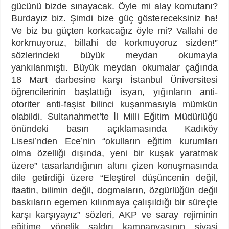
gücünü bizde sınayacak. Öyle mi alay komutanı?
Burdayız biz. Şimdi bize güç göstereceksiniz ha!
Ve biz bu güçten korkacağız öyle mi? Vallahi de
korkmuyoruz, billahi de korkmuyoruz sizden!”
sözlerindeki büyük meydan okumayla
yankılanmıştı. Büyük meydan okumalar çağında
18 Mart darbesine karşı İstanbul Üniversitesi
öğrencilerinin başlattığı isyan, yığınların anti-
otoriter anti-faşist bilinci kuşanmasıyla mümkün
olabildi. Sultanahmet’te İl Milli Eğitim Müdürlüğü
önündeki basın açıklamasında Kadıköy
Lisesi’nden Ece’nin “okulların eğitim kurumları
olma özelliği dışında, yeni bir kuşak yaratmak
üzere” tasarlandığının altını çizen konuşmasında
dile getirdiği üzere “Eleştirel düşüncenin değil,
itaatin, bilimin değil, dogmaların, özgürlüğün değil
baskıların egemen kılınmaya çalışıldığı bir süreçle
karşı karşıyayız” sözleri, AKP ve saray rejiminin
eğitime yönelik saldırı kampanyasının siyasi