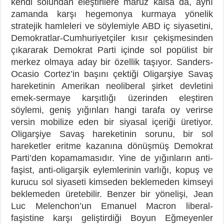
kendi solundan eleştirilere maruz kalsa da, aynı
zamanda karşı hegemonya kurmaya yönelik
stratejik hamleleri ve söylemiyle ABD iç siyasetini,
Demokratlar-Cumhuriyetçiler kısır çekişmesinden
çıkararak Demokrat Parti içinde sol popülist bir
merkez olmaya aday bir özellik taşıyor. Sanders-
Ocasio Cortez’in başını çektiği Oligarşiye Savaş
hareketinin Amerikan neoliberal şirket devletini
emek-sermaye karşıtlığı üzerinden eleştiren
söylemi, geniş yığınları hangi tarafa oy verirse
versin mobilize eden bir siyasal içeriği üretiyor.
Oligarşiye Savaş hareketinin sorunu, bir sol
hareketler eritme kazanına dönüşmüş Demokrat
Parti’den kopamamasıdır. Yine de yığınların anti-
faşist, anti-oligarşik eylemlerinin varlığı, kopuş ve
kurucu sol siyaseti kimseden beklemeden kimseyi
beklemeden üretebilir. Benzer bir yönelişi, Jean
Luc Melenchon’un Emanuel Macron liberal-
faşistine karşı geliştirdiği Boyun Eğmeyenler