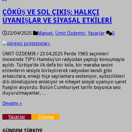
ÇÖKÜŞ VE SOL ÇIKIŞ: HALKÇI
UYANIŞLAR VE SİYASAL ETKİLERİ
22/04/2025
Manşet
,
Ümit Özdemir
,
Yazarlar
0
ÜMİT ÖZDEMİR / 23.04.2025 Perde 1965 seçimleri
öncesinde TİP’li Hamdoş’un radyodan yaptığı konuşmayla
açıldı. Türkiye’de ilk defa bir köle, bir maraba sesini
ezilenlerin sesiyle birleştirerek radyodan kendi gibi
arkasızlara, emeği hiçe sayılanlara sesleniyor, eşitsizlikleri
dili döndüğünce anlatıyor ve nihayet sosyal uyanışın işaret
fişeğini atıyordu. Bütün Cumhuriyet tarihi boyunca sesi
duyurulmayanlar, …
Devamı »
Yazarlar
Sinema
GÜNDEM TÜRKİYE