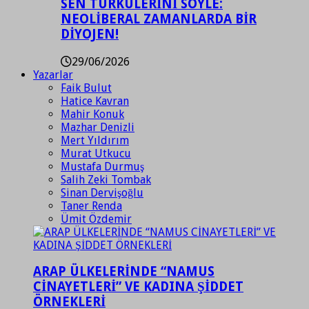
SEN TÜRKÜLERİNİ SÖYLE:
NEOLİBERAL ZAMANLARDA BİR
DİYOJEN!
29/06/2026
Yazarlar
Faik Bulut
Hatice Kavran
Mahir Konuk
Mazhar Denizli
Mert Yıldırım
Murat Utkucu
Mustafa Durmuş
Salih Zeki Tombak
Sinan Dervişoğlu
Taner Renda
Ümit Özdemir
ARAP ÜLKELERİNDE “NAMUS
CİNAYETLERİ” VE KADINA ŞİDDET
ÖRNEKLERİ