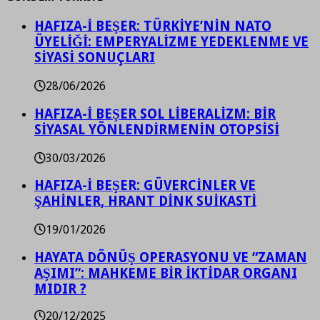
HAFIZA-İ BEŞER: TÜRKİYE’NİN NATO
ÜYELİĞİ: EMPERYALİZME YEDEKLENME VE
SİYASİ SONUÇLARI
28/06/2026
HAFIZA-İ BEŞER SOL LİBERALİZM: BİR
SİYASAL YÖNLENDİRMENİN OTOPSİSİ
30/03/2026
HAFIZA-İ BEŞER: GÜVERCİNLER VE
ŞAHİNLER, HRANT DİNK SUİKASTİ
19/01/2026
HAYATA DÖNÜŞ OPERASYONU VE “ZAMAN
AŞIMI”: MAHKEME BİR İKTİDAR ORGANI
MIDIR ?
20/12/2025