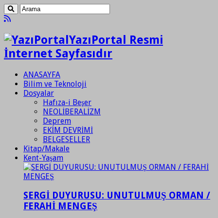
YazıPortal Resmi
İnternet Sayfasıdır
ANASAYFA
Bilim ve Teknoloji
Dosyalar
Hafıza-i Beşer
NEOLİBERALİZM
Deprem
EKİM DEVRİMİ
BELGESELLER
Kitap/Makale
Kent-Yaşam
SERGİ DUYURUSU: UNUTULMUŞ ORMAN /
FERAHİ MENGEŞ