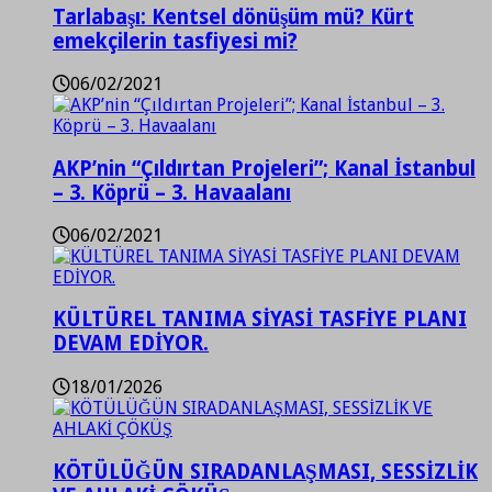
Tarlabaşı: Kentsel dönüşüm mü? Kürt
emekçilerin tasfiyesi mi?
06/02/2021
AKP’nin “Çıldırtan Projeleri”; Kanal İstanbul
– 3. Köprü – 3. Havaalanı
06/02/2021
KÜLTÜREL TANIMA SİYASİ TASFİYE PLANI
DEVAM EDİYOR.
18/01/2026
KÖTÜLÜĞÜN SIRADANLAŞMASI, SESSİZLİK