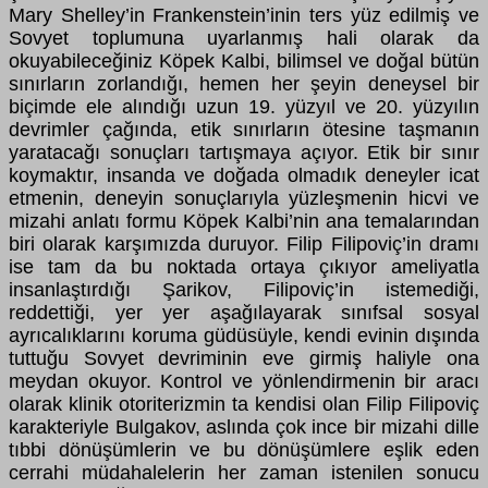
Mary Shelley’in Frankenstein’inin ters yüz edilmiş ve
Sovyet toplumuna uyarlanmış hali olarak da
okuyabileceğiniz Köpek Kalbi, bilimsel ve doğal bütün
sınırların zorlandığı, hemen her şeyin deneysel bir
biçimde ele alındığı uzun 19. yüzyıl ve 20. yüzyılın
devrimler çağında, etik sınırların ötesine taşmanın
yaratacağı sonuçları tartışmaya açıyor. Etik bir sınır
koymaktır, insanda ve doğada olmadık deneyler icat
etmenin, deneyin sonuçlarıyla yüzleşmenin hicvi ve
mizahi anlatı formu Köpek Kalbi’nin ana temalarından
biri olarak karşımızda duruyor. Filip Filipoviç’in dramı
ise tam da bu noktada ortaya çıkıyor ameliyatla
insanlaştırdığı Şarikov, Filipoviç’in istemediği,
reddettiği, yer yer aşağılayarak sınıfsal sosyal
ayrıcalıklarını koruma güdüsüyle, kendi evinin dışında
tuttuğu Sovyet devriminin eve girmiş haliyle ona
meydan okuyor. Kontrol ve yönlendirmenin bir aracı
olarak klinik otoriterizmin ta kendisi olan Filip Filipoviç
karakteriyle Bulgakov, aslında çok ince bir mizahi dille
tıbbi dönüşümlerin ve bu dönüşümlere eşlik eden
cerrahi müdahalelerin her zaman istenilen sonucu