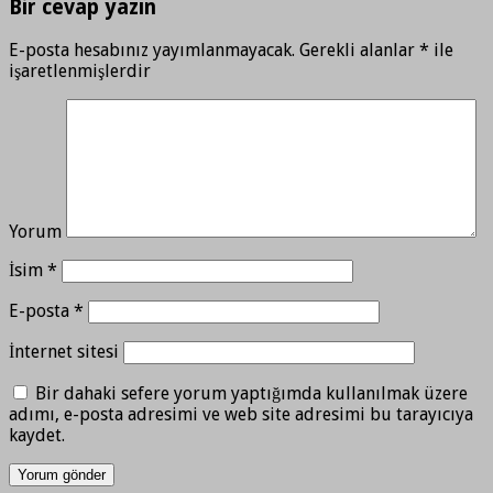
Bir cevap yazın
E-posta hesabınız yayımlanmayacak.
Gerekli alanlar
*
ile
işaretlenmişlerdir
Yorum
İsim
*
E-posta
*
İnternet sitesi
Bir dahaki sefere yorum yaptığımda kullanılmak üzere
adımı, e-posta adresimi ve web site adresimi bu tarayıcıya
kaydet.