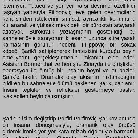
istemiyor. Tutucu ve yer yer karşı devrimci özellikler
taşıyan yapısıyla Filippoviç, eve gelen devrimcilerin
kendisinden isteklerini sınıfsal, ayrıcalıklı konumunu
kullanarak ve yüksek mevkideki bir bürokratı arayarak
atlatıyor. Bürokratik yozlaşmanın gösterildiği bu
sahneler öyle sanıyorum ki eserin uzunca süre yasak
kalmasının görünür nedeni. Filippoviç bir sokak
köpeği Şarik’i sahiplenerek fantezisini kurduğu beyin
ameliyatını gerçekleştirmenin imkanını elde eder.
Asistanı Bormenthal ve hemşire Zinayda ile giriştikleri
operasyon ile ölmüş bir insanın beyni ve er bezleri
Şarik’e takılır. Dramatik olay akışının hızlanacağını
bildiren bu sahnelerle ölümü beklenen Şarik, canlanır.
İnsani tepkiler ve refleksler göstermeye başlar.
Nakledilen beyin çalışmıştır !
Şarik’in isim değiştirip Porfiri Porfiroviç Şarikov adında
bir insana dönüşmesiyle, dramatik olay örgüsü
giderek ironik yer yer kara mizah öğeleriyle harmanlı
bir akışa gider. Oyunda Caner Çandarlı’nın