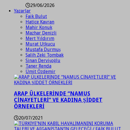
29/06/2026
Yazarlar
Faik Bulut
Hatice Kavran
Mahir Konuk
Mazhar Denizli
Mert Yıldırım
Murat Utkucu
Mustafa Durmuş
Salih Zeki Tombak
Sinan Dervişoğlu
Taner Renda
Ümit Özdemir
ARAP ÜLKELERİNDE “NAMUS
CİNAYETLERİ” VE KADINA ŞİDDET
ÖRNEKLERİ
20/07/2021