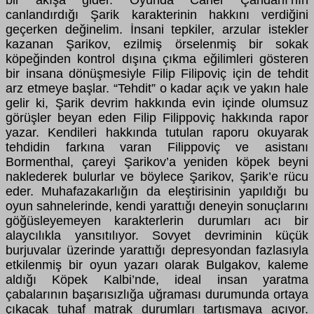
canlandırdığı Şarik karakterinin hakkını verdiğini
geçerken değinelim. İnsani tepkiler, arzular istekler
kazanan Şarikov, ezilmiş örselenmiş bir sokak
köpeğinden kontrol dışına çıkma eğilimleri gösteren
bir insana dönüşmesiyle Filip Filipoviç için de tehdit
arz etmeye başlar. “Tehdit” o kadar açık ve yakın hale
gelir ki, Şarik devrim hakkında evin içinde olumsuz
görüşler beyan eden Filip Filippoviç hakkında rapor
yazar. Kendileri hakkında tutulan raporu okuyarak
tehdidin farkına varan Filippoviç ve asistanı
Bormenthal, çareyi Şarikov’a yeniden köpek beyni
naklederek bulurlar ve böylece Şarikov, Şarik’e rücu
eder. Muhafazakarlığın da eleştirisinin yapıldığı bu
oyun sahnelerinde, kendi yarattığı deneyin sonuçlarını
göğüsleyemeyen karakterlerin durumları acı bir
alaycılıkla yansıtılıyor. Sovyet devriminin küçük
burjuvalar üzerinde yarattığı depresyondan fazlasıyla
etkilenmiş bir oyun yazarı olarak Bulgakov, kaleme
aldığı Köpek Kalbi’nde, ideal insan yaratma
çabalarının başarısızlığa uğraması durumunda ortaya
çıkacak tuhaf matrak durumları tartışmaya açıyor.