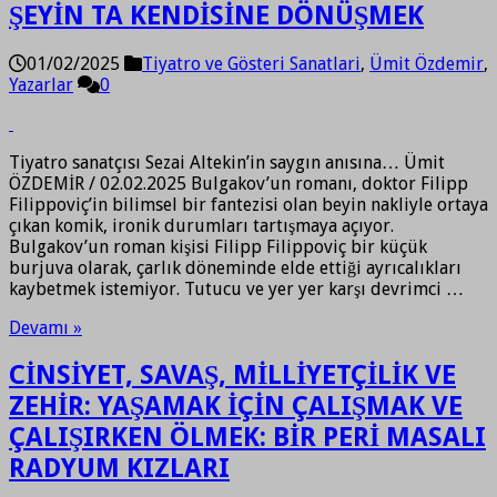
ŞEYİN TA KENDİSİNE DÖNÜŞMEK
01/02/2025
Tiyatro ve Gösteri Sanatlari
,
Ümit Özdemir
,
Yazarlar
0
Tiyatro sanatçısı Sezai Altekin’in saygın anısına… Ümit
ÖZDEMİR / 02.02.2025 Bulgakov’un romanı, doktor Filipp
Filippoviç’in bilimsel bir fantezisi olan beyin nakliyle ortaya
çıkan komik, ironik durumları tartışmaya açıyor.
Bulgakov’un roman kişisi Filipp Filippoviç bir küçük
burjuva olarak, çarlık döneminde elde ettiği ayrıcalıkları
kaybetmek istemiyor. Tutucu ve yer yer karşı devrimci …
Devamı »
CİNSİYET, SAVAŞ, MİLLİYETÇİLİK VE
ZEHİR: YAŞAMAK İÇİN ÇALIŞMAK VE
ÇALIŞIRKEN ÖLMEK: BİR PERİ MASALI
RADYUM KIZLARI