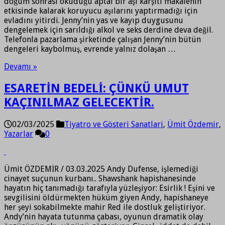
doğum sonrası okuduğu aptal bir aşı karşıtı makalenin
etkisinde kalarak koruyucu aşılarını yaptırmadığı için
evladını yitirdi. Jenny’nin yas ve kayıp duygusunu
dengelemek için sarıldığı alkol ve seks derdine deva değil.
Telefonla pazarlama şirketinde çalışan Jenny’nin bütün
dengeleri kaybolmuş, evrende yalnız dolaşan …
Devamı »
ESARETİN BEDELİ: ÇÜNKÜ UMUT
KAÇINILMAZ GELECEKTİR.
02/03/2025
Tiyatro ve Gösteri Sanatlari
,
Ümit Özdemir
,
Yazarlar
0
Ümit ÖZDEMİR / 03.03.2025 Andy Dufense, işlemediği
cinayet suçunun kurbanı.. Shawshank hapishanesinde
hayatın hiç tanımadığı tarafıyla yüzleşiyor: Esirlik ! Eşini ve
sevgilisini öldürmekten hüküm giyen Andy, hapishaneye
her şeyi sokabilmekte mahir Red ile dostluk geliştiriyor.
Andy’nin hayata tutunma çabası, oyunun dramatik olay