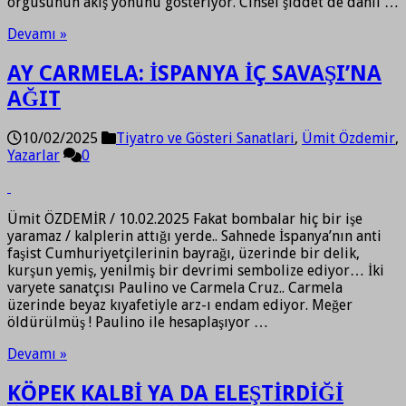
örgüsünün akış yönünü gösteriyor. Cinsel şiddet de dahil …
Devamı »
AY CARMELA: İSPANYA İÇ SAVAŞI’NA
AĞIT
10/02/2025
Tiyatro ve Gösteri Sanatlari
,
Ümit Özdemir
,
Yazarlar
0
Ümit ÖZDEMİR / 10.02.2025 Fakat bombalar hiç bir işe
yaramaz / kalplerin attığı yerde.. Sahnede İspanya’nın anti
faşist Cumhuriyetçilerinin bayrağı, üzerinde bir delik,
kurşun yemiş, yenilmiş bir devrimi sembolize ediyor… İki
varyete sanatçısı Paulino ve Carmela Cruz.. Carmela
üzerinde beyaz kıyafetiyle arz-ı endam ediyor. Meğer
öldürülmüş ! Paulino ile hesaplaşıyor …
Devamı »
KÖPEK KALBİ YA DA ELEŞTİRDİĞİ