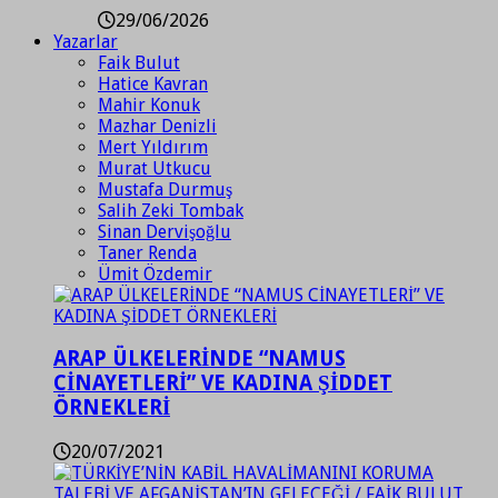
29/06/2026
Yazarlar
Faik Bulut
Hatice Kavran
Mahir Konuk
Mazhar Denizli
Mert Yıldırım
Murat Utkucu
Mustafa Durmuş
Salih Zeki Tombak
Sinan Dervişoğlu
Taner Renda
Ümit Özdemir
ARAP ÜLKELERİNDE “NAMUS
CİNAYETLERİ” VE KADINA ŞİDDET
ÖRNEKLERİ
20/07/2021