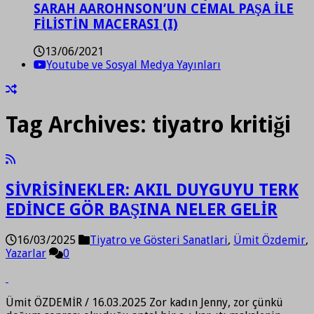
SARAH AAROHNSON’UN CEMAL PAŞA İLE
FİLİSTİN MACERASI (I)
13/06/2021
Youtube ve Sosyal Medya Yayınları
Tag Archives:
tiyatro kritiği
SİVRİSİNEKLER: AKIL DUYGUYU TERK
EDİNCE GÖR BAŞINA NELER GELİR
16/03/2025
Tiyatro ve Gösteri Sanatlari
,
Ümit Özdemir
,
Yazarlar
0
Ümit ÖZDEMİR / 16.03.2025 Zor kadın Jenny, zor çünkü