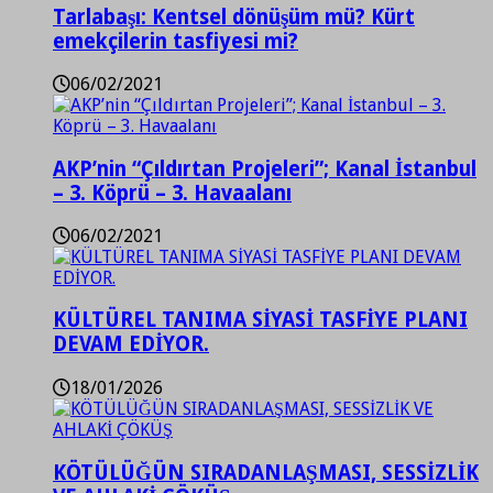
Tarlabaşı: Kentsel dönüşüm mü? Kürt
emekçilerin tasfiyesi mi?
06/02/2021
AKP’nin “Çıldırtan Projeleri”; Kanal İstanbul
– 3. Köprü – 3. Havaalanı
06/02/2021
KÜLTÜREL TANIMA SİYASİ TASFİYE PLANI
DEVAM EDİYOR.
18/01/2026
KÖTÜLÜĞÜN SIRADANLAŞMASI, SESSİZLİK