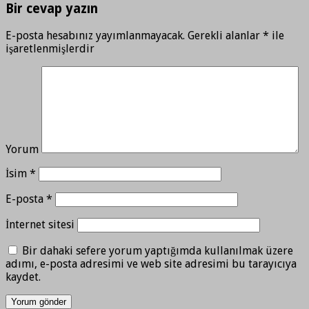
Bir cevap yazın
E-posta hesabınız yayımlanmayacak.
Gerekli alanlar
*
ile
işaretlenmişlerdir
Yorum
İsim
*
E-posta
*
İnternet sitesi
Bir dahaki sefere yorum yaptığımda kullanılmak üzere
adımı, e-posta adresimi ve web site adresimi bu tarayıcıya
kaydet.