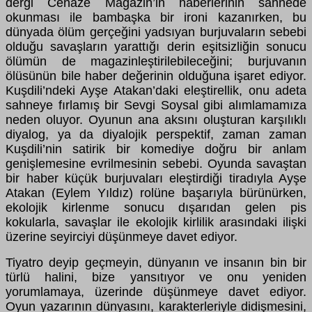
dergi Cenaze Magazin’in haberlerinin sahnede
okunması ile bambaşka bir ironi kazanırken, bu
dünyada ölüm gerçeğini yadsıyan burjuvaların sebebi
olduğu savaşların yarattığı derin eşitsizliğin sonucu
ölümün de magazinleştirilebileceğini; burjuvanın
ölüsünün bile haber değerinin olduğuna işaret ediyor.
Kuşdili’ndeki Ayşe Atakan’daki eleştirellik, onu adeta
sahneye fırlamış bir Sevgi Soysal gibi alımlamamıza
neden oluyor. Oyunun ana aksını oluşturan karşılıklı
diyalog, ya da diyalojik perspektif, zaman zaman
Kuşdili’nin satirik bir komediye doğru bir anlam
genişlemesine evrilmesinin sebebi. Oyunda savaştan
bir haber küçük burjuvaları eleştirdiği tiradıyla Ayşe
Atakan (Eylem Yıldız) rolüne başarıyla bürünürken,
ekolojik kirlenme sonucu dışarıdan gelen pis
kokularla, savaşlar ile ekolojik kirlilik arasındaki ilişki
üzerine seyirciyi düşünmeye davet ediyor.
Tiyatro deyip geçmeyin, dünyanın ve insanın bin bir
türlü halini, bize yansıtıyor ve onu yeniden
yorumlamaya, üzerinde düşünmeye davet ediyor.
Oyun yazarının dünyasını, karakterleriyle didişmesini,