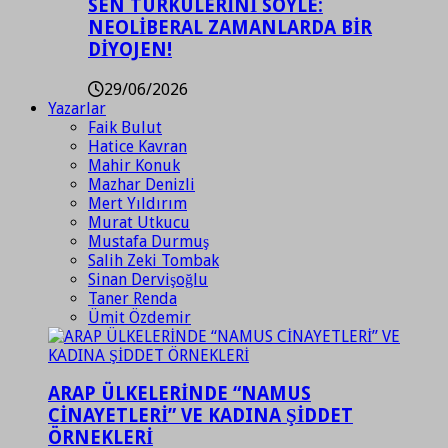
SEN TÜRKÜLERİNİ SÖYLE:
NEOLİBERAL ZAMANLARDA BİR
DİYOJEN!
29/06/2026
Yazarlar
Faik Bulut
Hatice Kavran
Mahir Konuk
Mazhar Denizli
Mert Yıldırım
Murat Utkucu
Mustafa Durmuş
Salih Zeki Tombak
Sinan Dervişoğlu
Taner Renda
Ümit Özdemir
ARAP ÜLKELERİNDE “NAMUS
CİNAYETLERİ” VE KADINA ŞİDDET
ÖRNEKLERİ