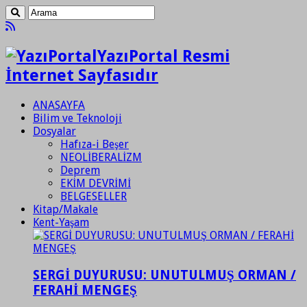
YazıPortal Resmi
İnternet Sayfasıdır
ANASAYFA
Bilim ve Teknoloji
Dosyalar
Hafıza-i Beşer
NEOLİBERALİZM
Deprem
EKİM DEVRİMİ
BELGESELLER
Kitap/Makale
Kent-Yaşam
SERGİ DUYURUSU: UNUTULMUŞ ORMAN /
FERAHİ MENGEŞ