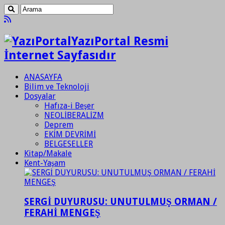
YazıPortal Resmi
İnternet Sayfasıdır
ANASAYFA
Bilim ve Teknoloji
Dosyalar
Hafıza-i Beşer
NEOLİBERALİZM
Deprem
EKİM DEVRİMİ
BELGESELLER
Kitap/Makale
Kent-Yaşam
SERGİ DUYURUSU: UNUTULMUŞ ORMAN /
FERAHİ MENGEŞ