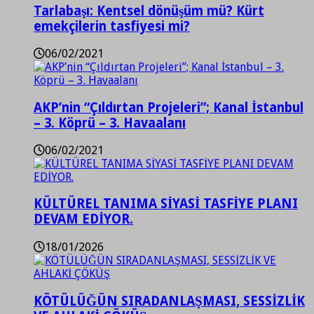
Tarlabaşı: Kentsel dönüşüm mü? Kürt
emekçilerin tasfiyesi mi?
06/02/2021
AKP’nin “Çıldırtan Projeleri”; Kanal İstanbul
– 3. Köprü – 3. Havaalanı
06/02/2021
KÜLTÜREL TANIMA SİYASİ TASFİYE PLANI
DEVAM EDİYOR.
18/01/2026
KÖTÜLÜĞÜN SIRADANLAŞMASI, SESSİZLİK