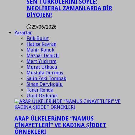
SEN TÜRKÜLERİNİ SÖYLE:
NEOLİBERAL ZAMANLARDA BİR
DİYOJEN!
29/06/2026
Yazarlar
Faik Bulut
Hatice Kavran
Mahir Konuk
Mazhar Denizli
Mert Yıldırım
Murat Utkucu
Mustafa Durmuş
Salih Zeki Tombak
Sinan Dervişoğlu
Taner Renda
Ümit Özdemir
ARAP ÜLKELERİNDE “NAMUS
CİNAYETLERİ” VE KADINA ŞİDDET
ÖRNEKLERİ