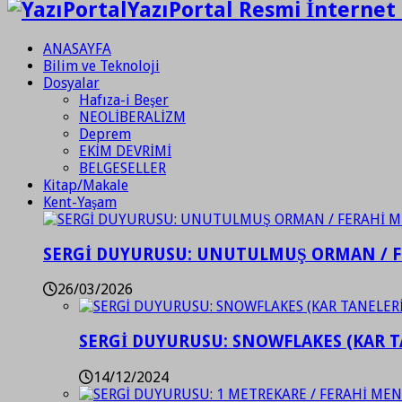
YazıPortal Resmi İnternet 
ANASAYFA
Bilim ve Teknoloji
Dosyalar
Hafıza-i Beşer
NEOLİBERALİZM
Deprem
EKİM DEVRİMİ
BELGESELLER
Kitap/Makale
Kent-Yaşam
SERGİ DUYURUSU: UNUTULMUŞ ORMAN / 
26/03/2026
SERGİ DUYURUSU: SNOWFLAKES (KAR T
14/12/2024