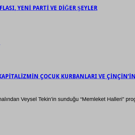
LASI, YENİ PARTİ VE DİĞER ŞEYLER
.
KAPİTALİZMİN ÇOCUK KURBANLARI VE ÇİNÇİN’İN 
alından Veysel Tekin’in sunduğu “Memleket Halleri” pr