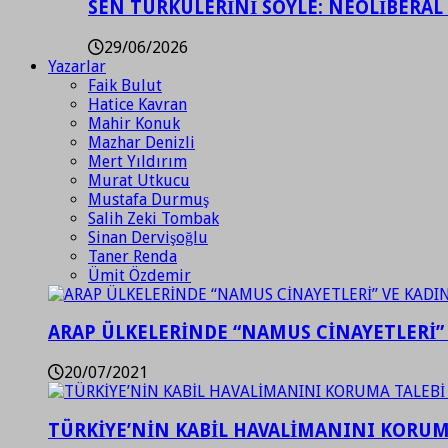
SEN TÜRKÜLERİNİ SÖYLE: NEOLİBERAL
29/06/2026
Yazarlar
Faik Bulut
Hatice Kavran
Mahir Konuk
Mazhar Denizli
Mert Yıldırım
Murat Utkucu
Mustafa Durmuş
Salih Zeki Tombak
Sinan Dervişoğlu
Taner Renda
Ümit Özdemir
ARAP ÜLKELERİNDE “NAMUS CİNAYETLERİ”
20/07/2021
TÜRKİYE’NİN KABİL HAVALİMANINI KORUMA