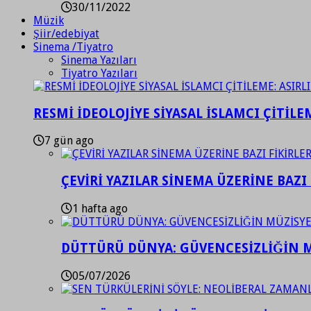
30/11/2022
Müzik
Şiir/edebiyat
Sinema /Tiyatro
Sinema Yazıları
Tiyatro Yazıları
RESMİ İDEOLOJİYE SİYASAL İSLAMCI ÇİTİLE
7 gün ago
ÇEVİRİ YAZILAR SİNEMA ÜZERİNE BAZI 
1 hafta ago
DÜTTÜRÜ DÜNYA: GÜVENCESİZLİĞİN M
05/07/2026