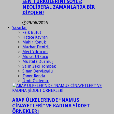
SEN TÜRKÜLERİNİ SÖYLE:
NEOLİBERAL ZAMANLARDA BİR
DİYOJEN!
29/06/2026
Yazarlar
Faik Bulut
Hatice Kavran
Mahir Konuk
Mazhar Denizli
Mert Yıldırım
Murat Utkucu
Mustafa Durmuş
Salih Zeki Tombak
Sinan Dervişoğlu
Taner Renda
Ümit Özdemir
ARAP ÜLKELERİNDE “NAMUS
CİNAYETLERİ” VE KADINA ŞİDDET
ÖRNEKLERİ