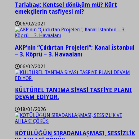
Tarlabaşı: Kentsel dönüşüm mü? Kürt
emekçilerin tasfiyesi mi?
06/02/2021
AKP’nin “Çıldırtan Projeleri”; Kanal İstanbul
– 3. Köprü – 3. Havaalanı
06/02/2021
KÜLTÜREL TANIMA SİYASİ TASFİYE PLANI
DEVAM EDİYOR.
18/01/2026
KÖTÜLÜĞÜN SIRADANLAŞMASI, SESSİZLİK