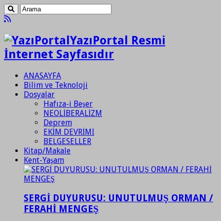
YazıPortal Resmi
İnternet Sayfasıdır
ANASAYFA
Bilim ve Teknoloji
Dosyalar
Hafıza-i Beşer
NEOLİBERALİZM
Deprem
EKİM DEVRİMİ
BELGESELLER
Kitap/Makale
Kent-Yaşam
SERGİ DUYURUSU: UNUTULMUŞ ORMAN /
FERAHİ MENGEŞ