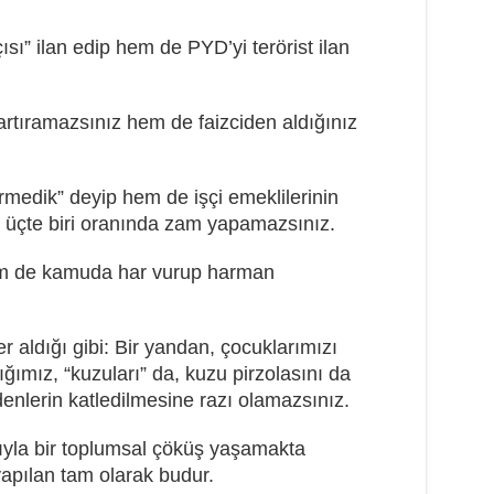
ı” ilan edip hem de PYD’yi terörist ilan
rtıramazsınız hem de faizciden aldığınız
medik” deyip hem de işçi emeklilerinin
üçte biri oranında zam yapamazsınız.
hem de kamuda har vurup harman
r aldığı gibi: Bir yandan, çocuklarımızı
ığımız, “kuzuları” da, kuzu pirzolasını da
nlerin katledilmesine razı olamazsınız.
kıyla bir toplumsal çöküş yaşamakta
pılan tam olarak budur.