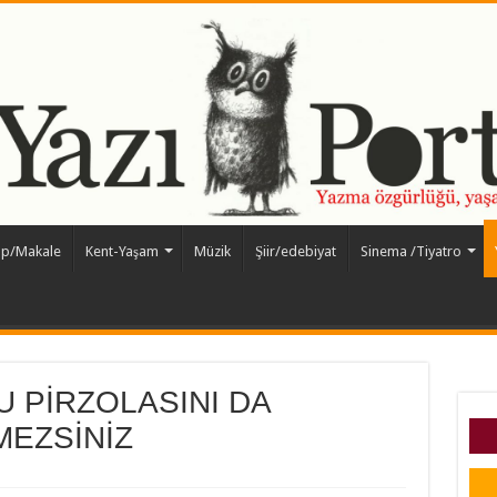
ap/Makale
Kent-Yaşam
Müzik
Şiir/edebiyat
Sinema /Tiyatro
U PİRZOLASINI DA
MEZSİNİZ