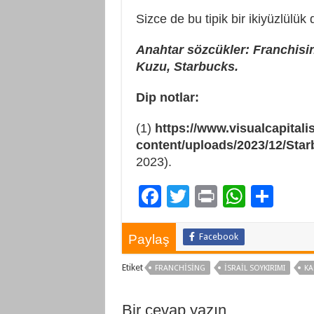
Sizce de bu tipik bir ikiyüzlülük 
Anahtar sözcükler: Franchisin
Kuzu, Starbucks.
Dip notlar:
(1)
https://www.visualcapitali
content/uploads/2023/12/Sta
2023).
F
T
Pr
W
P
ac
wi
in
h
a
e
tt
t
at
yl
Facebook
Paylaş
b
er
sA
aş
Etiket
FRANCHISING
İSRAIL SOYKIRIMI
KA
o
p
o
p
Bir cevap yazın