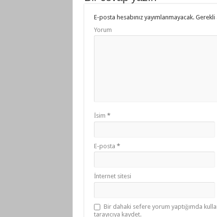
k
E-posta hesabınız yayımlanmayacak.
Gerekli 
Yorum
İsim
*
E-posta
*
İnternet sitesi
Bir dahaki sefere yorum yaptığımda kulla
tarayıcıya kaydet.