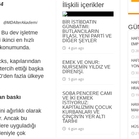
24
İlişkili içerikler
BİR İSTİBDATIN
@MDAlterAkademi
GÜ
GÜNBATIMI:
BUTLANCILARIN
 Bu dev işletme
İFLASI, YENİ PARTİ VE
HAFI
ikinci en hızlı
DİĞER ŞEYLER
EMP
i konumunda.
4 gün ago
28
ks, kapılarından
HAFI
EMEK VE ONUR:
YÖN
NURSEMİN YILDIZ VE
tercih ettiği başka
DİRENİŞİ.
30
0’den fazla ülkeye
5 gün ago
HAFI
HRA
SOBA PENCERE CAMI
19
an baskı
VE İKİ EKMEK
İSTİYORUZ:
HAY
KAPİTALİZMİN ÇOCUK
i ağırlıklı olarak
MAH
KURBANLARI VE
ÇİNÇİN’İN YER ALTI
r. Ancak bu
20
TARİHİ
lere uyguladığı
HÜS
6 gün ago
eniyle çok
21