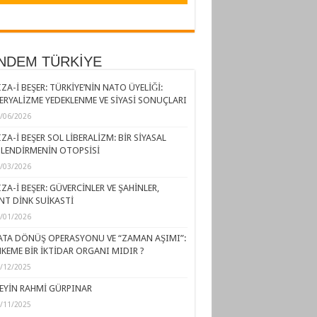
NDEM TÜRKİYE
ZA-İ BEŞER: TÜRKİYE’NİN NATO ÜYELİĞİ:
ERYALİZME YEDEKLENME VE SİYASİ SONUÇLARI
/06/2026
ZA-İ BEŞER SOL LİBERALİZM: BİR SİYASAL
LENDİRMENİN OTOPSİSİ
/03/2026
ZA-İ BEŞER: GÜVERCİNLER VE ŞAHİNLER,
NT DİNK SUİKASTİ
/01/2026
ATA DÖNÜŞ OPERASYONU VE “ZAMAN AŞIMI”:
KEME BİR İKTİDAR ORGANI MIDIR ?
/12/2025
EYİN RAHMİ GÜRPINAR
/11/2025