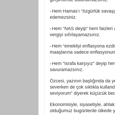
Hem Hamas’ı “özgürlük savaşçıs
•
edemezsiniz.
Hem “NAS deyip” hem faizleri a
•
vergiyi sıfırlayamazsınız.
Hem “emekliyi enflasyona ezdir
•
maaşlarına sadece enflasyonun 
Hem “israfa karşıyız” deyip 
•
savuramazsınız.
Özcesi, yazının başlığında da ye
severken de çok sıklıkla kulland
seviyorum” diyerek küçücük bede
Ekonomisiyle, siyasetiyle, ahla
olduğumuz bugünlerde ülkede ya