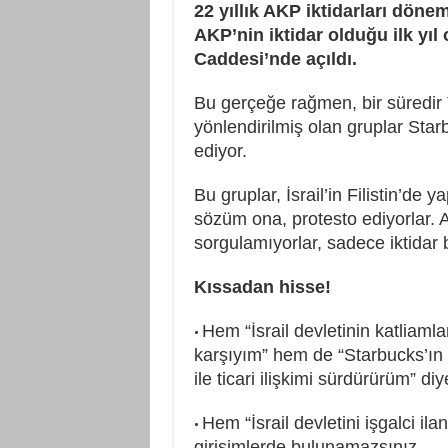
22 yıllık AKP iktidarları döne
AKP’nin iktidar olduğu ilk yıl
Caddesi’nde açıldı.
Bu gerçeğe rağmen, bir süredir T
yönlendirilmiş olan gruplar Star
ediyor.
Bu gruplar, İsrail’in Filistin’de
sözüm ona, protesto ediyorlar. A
sorgulamıyorlar, sadece iktidar
Kıssadan hisse!
Hem “İsrail devletinin katliaml
•
karşıyım” hem de “Starbucks’ın 6
ile ticari ilişkimi sürdürürüm” di
Hem “İsrail devletini işgalci i
•
girişimlerde bulunamazsınız.