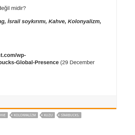
değil midir?
g, İsrail soykırımı, Kahve, Kolonyalizm,
st.com/wp-
rbucks-Global-Presence
(29 December
HVE
KOLONYALIZM
KUZU
STARBUCKS.