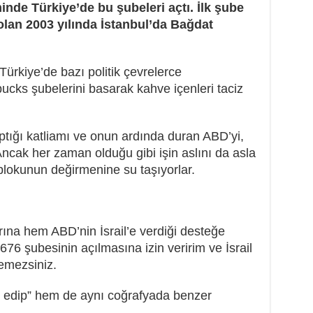
minde Türkiye’de bu şubeleri açtı. İlk şube
 olan 2003 yılında İstanbul’da Bağdat
ürkiye’de bazı politik çevrelerce
bucks şubelerini basarak kahve içenleri taciz
 yaptığı katliamı ve onun ardında duran ABD’yi,
ncak her zaman olduğu gibi işin aslını da asla
 blokunun değirmenine su taşıyorlar.
arına hem ABD’nin İsrail’e verdiği desteğe
76 şubesinin açılmasına izin veririm ve İsrail
yemezsiniz.
lan edip” hem de aynı coğrafyada benzer