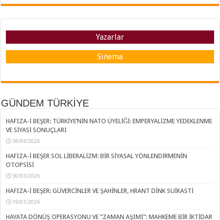
Yazarlar
Sinema
GÜNDEM TÜRKİYE
HAFIZA-İ BEŞER: TÜRKİYE’NİN NATO ÜYELİĞİ: EMPERYALİZME YEDEKLENME
VE SİYASİ SONUÇLARI
28/06/2026
HAFIZA-İ BEŞER SOL LİBERALİZM: BİR SİYASAL YÖNLENDİRMENİN
OTOPSİSİ
30/03/2026
HAFIZA-İ BEŞER: GÜVERCİNLER VE ŞAHİNLER, HRANT DİNK SUİKASTİ
19/01/2026
HAYATA DÖNÜŞ OPERASYONU VE “ZAMAN AŞIMI”: MAHKEME BİR İKTİDAR