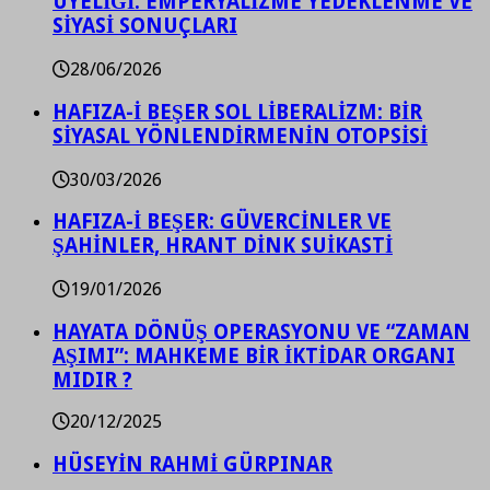
ÜYELİĞİ: EMPERYALİZME YEDEKLENME VE
SİYASİ SONUÇLARI
28/06/2026
HAFIZA-İ BEŞER SOL LİBERALİZM: BİR
SİYASAL YÖNLENDİRMENİN OTOPSİSİ
30/03/2026
HAFIZA-İ BEŞER: GÜVERCİNLER VE
ŞAHİNLER, HRANT DİNK SUİKASTİ
19/01/2026
HAYATA DÖNÜŞ OPERASYONU VE “ZAMAN
AŞIMI”: MAHKEME BİR İKTİDAR ORGANI
MIDIR ?
20/12/2025
HÜSEYİN RAHMİ GÜRPINAR