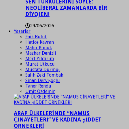
SEN TÜRKÜLERİNİ SÖYLE:
NEOLİBERAL ZAMANLARDA BİR
DİYOJEN!
29/06/2026
Yazarlar
Faik Bulut
Hatice Kavran
Mahir Konuk
Mazhar Denizli
Mert Yıldırım
Murat Utkucu
Mustafa Durmuş
Salih Zeki Tombak
Sinan Dervişoğlu
Taner Renda
Ümit Özdemir
ARAP ÜLKELERİNDE “NAMUS
CİNAYETLERİ” VE KADINA ŞİDDET
ÖRNEKLERİ