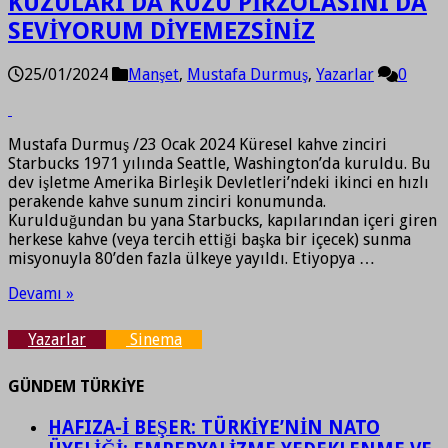
KUZULARI DA KUZU PİRZOLASINI DA
SEVİYORUM DİYEMEZSİNİZ
25/01/2024
Manşet
,
Mustafa Durmuş
,
Yazarlar
0
Mustafa Durmuş /23 Ocak 2024 Küresel kahve zinciri
Starbucks 1971 yılında Seattle, Washington’da kuruldu. Bu
dev işletme Amerika Birleşik Devletleri’ndeki ikinci en hızlı
perakende kahve sunum zinciri konumunda.
Kurulduğundan bu yana Starbucks, kapılarından içeri giren
herkese kahve (veya tercih ettiği başka bir içecek) sunma
misyonuyla 80’den fazla ülkeye yayıldı. Etiyopya …
Devamı »
Yazarlar
Sinema
GÜNDEM TÜRKİYE
HAFIZA-İ BEŞER: TÜRKİYE’NİN NATO