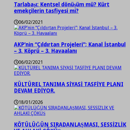
Tarlabaşı: Kentsel dönüşüm mü? Kürt
emekçilerin tasfiyesi mi?
06/02/2021
AKP’nin “Çıldırtan Projeleri”; Kanal İstanbul
– 3. Köprü – 3. Havaalanı
06/02/2021
KÜLTÜREL TANIMA SİYASİ TASFİYE PLANI
DEVAM EDİYOR.
18/01/2026
KÖTÜLÜĞÜN SIRADANLAŞMASI, SESSİZLİK