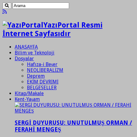
YazıPortal Resmi
İnternet Sayfasıdır
ANASAYFA
Bilim ve Teknoloji
Dosyalar
Hafıza-i Beşer
NEOLİBERALİZM
Deprem
EKİM DEVRİMİ
BELGESELLER
Kitap/Makale
Kent-Yaşam
SERGİ DUYURUSU: UNUTULMUŞ ORMAN /
FERAHİ MENGEŞ