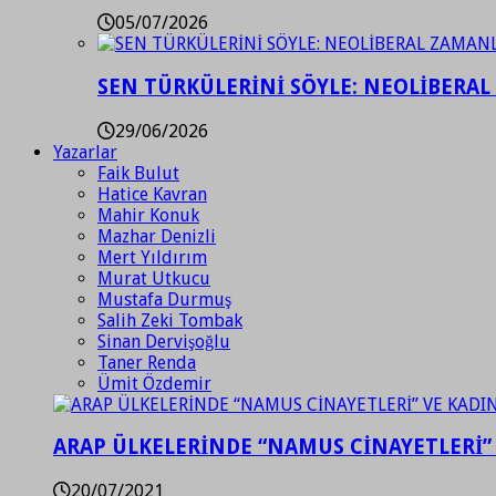
05/07/2026
SEN TÜRKÜLERİNİ SÖYLE: NEOLİBERAL
29/06/2026
Yazarlar
Faik Bulut
Hatice Kavran
Mahir Konuk
Mazhar Denizli
Mert Yıldırım
Murat Utkucu
Mustafa Durmuş
Salih Zeki Tombak
Sinan Dervişoğlu
Taner Renda
Ümit Özdemir
ARAP ÜLKELERİNDE “NAMUS CİNAYETLERİ”
20/07/2021