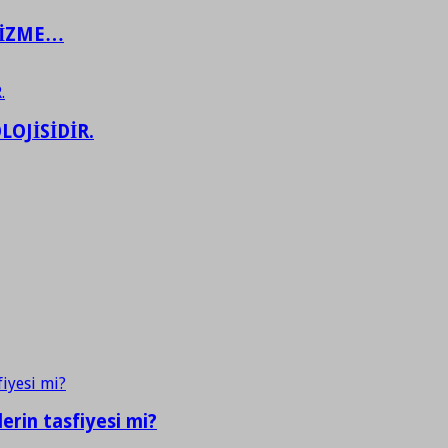
ŞİZME…
LOJİSİDİR.
erin tasfiyesi mi?