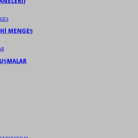
ANELERİ)
AHİ MENGEŞ
LUŞMALAR