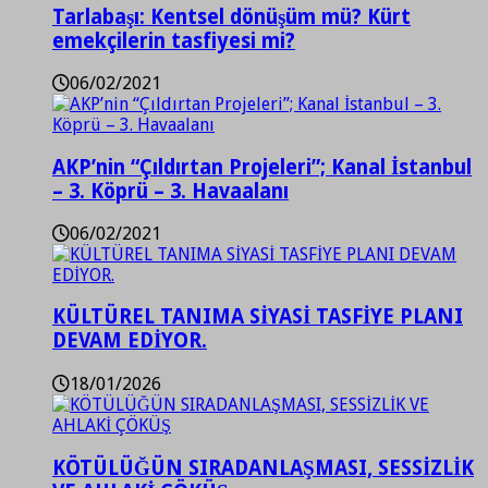
Tarlabaşı: Kentsel dönüşüm mü? Kürt
emekçilerin tasfiyesi mi?
06/02/2021
AKP’nin “Çıldırtan Projeleri”; Kanal İstanbul
– 3. Köprü – 3. Havaalanı
06/02/2021
KÜLTÜREL TANIMA SİYASİ TASFİYE PLANI
DEVAM EDİYOR.
18/01/2026
KÖTÜLÜĞÜN SIRADANLAŞMASI, SESSİZLİK