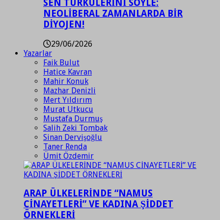
SEN TÜRKÜLERİNİ SÖYLE:
NEOLİBERAL ZAMANLARDA BİR
DİYOJEN!
29/06/2026
Yazarlar
Faik Bulut
Hatice Kavran
Mahir Konuk
Mazhar Denizli
Mert Yıldırım
Murat Utkucu
Mustafa Durmuş
Salih Zeki Tombak
Sinan Dervişoğlu
Taner Renda
Ümit Özdemir
ARAP ÜLKELERİNDE “NAMUS
CİNAYETLERİ” VE KADINA ŞİDDET
ÖRNEKLERİ