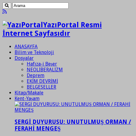
YazıPortal Resmi
İnternet Sayfasıdır
ANASAYFA
Bilim ve Teknoloji
Dosyalar
Hafıza-i Beşer
NEOLİBERALİZM
Deprem
EKİM DEVRİMİ
BELGESELLER
Kitap/Makale
Kent-Yaşam
SERGİ DUYURUSU: UNUTULMUŞ ORMAN /
FERAHİ MENGEŞ