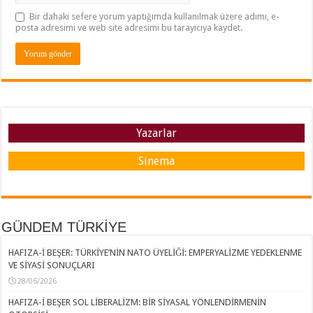
Bir dahaki sefere yorum yaptığımda kullanılmak üzere adımı, e-
posta adresimi ve web site adresimi bu tarayıcıya kaydet.
Yazarlar
Sinema
GÜNDEM TÜRKİYE
HAFIZA-İ BEŞER: TÜRKİYE’NİN NATO ÜYELİĞİ: EMPERYALİZME YEDEKLENME
VE SİYASİ SONUÇLARI
28/06/2026
HAFIZA-İ BEŞER SOL LİBERALİZM: BİR SİYASAL YÖNLENDİRMENİN