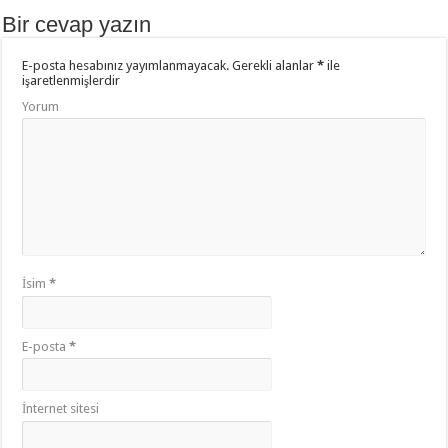
o
p
Bir cevap yazın
o
p
E-posta hesabınız yayımlanmayacak.
Gerekli alanlar
*
ile
k
işaretlenmişlerdir
Yorum
İsim
*
E-posta
*
İnternet sitesi