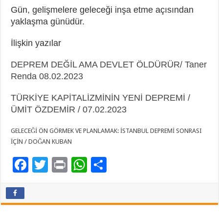
Gün, gelişmelere geleceği inşa etme açısından
yaklaşma günüdür.
İlişkin yazılar
DEPREM DEĞİL AMA DEVLET ÖLDÜRÜR/ Taner
Renda 08.02.2023
TÜRKİYE KAPİTALİZMİNİN YENİ DEPREMİ /
ÜMİT ÖZDEMİR / 07.02.2023
GELECEĞİ ÖN GÖRMEK VE PLANLAMAK: İSTANBUL DEPREMİ SONRASI
İÇİN / DOĞAN KUBAN
F
T
Pr
W
P
ac
wi
in
h
a
e
tt
t
at
yl
b
er
sA
aş