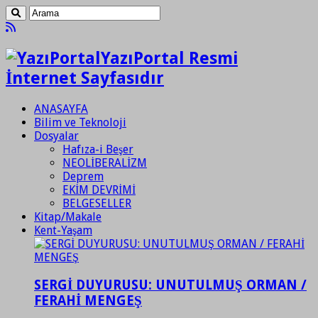
YazıPortal Resmi
İnternet Sayfasıdır
ANASAYFA
Bilim ve Teknoloji
Dosyalar
Hafıza-i Beşer
NEOLİBERALİZM
Deprem
EKİM DEVRİMİ
BELGESELLER
Kitap/Makale
Kent-Yaşam
SERGİ DUYURUSU: UNUTULMUŞ ORMAN /
FERAHİ MENGEŞ