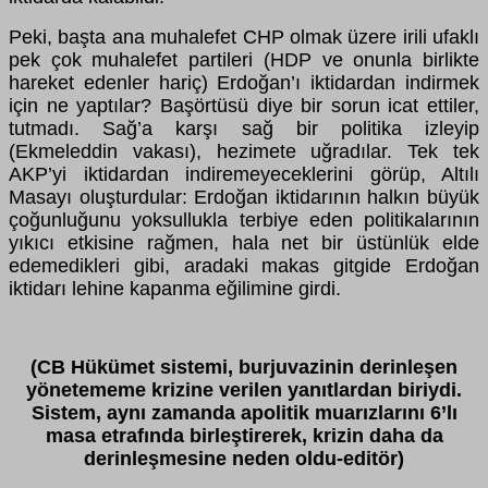
Peki, başta ana muhalefet CHP olmak üzere irili ufaklı
pek çok muhalefet partileri (HDP ve onunla birlikte
hareket edenler hariç) Erdoğan’ı iktidardan indirmek
için ne yaptılar? Başörtüsü diye bir sorun icat ettiler,
tutmadı. Sağ’a karşı sağ bir politika izleyip
(Ekmeleddin vakası), hezimete uğradılar. Tek tek
AKP’yi iktidardan indiremeyeceklerini görüp, Altılı
Masayı oluşturdular: Erdoğan iktidarının halkın büyük
çoğunluğunu yoksullukla terbiye eden politikalarının
yıkıcı etkisine rağmen, hala net bir üstünlük elde
edemedikleri gibi, aradaki makas gitgide Erdoğan
iktidarı lehine kapanma eğilimine girdi.
(CB Hükümet sistemi, burjuvazinin derinleşen
yönetememe krizine verilen yanıtlardan biriydi.
Sistem, aynı zamanda apolitik muarızlarını 6’lı
masa etrafında birleştirerek, krizin daha da
derinleşmesine neden oldu-editör)