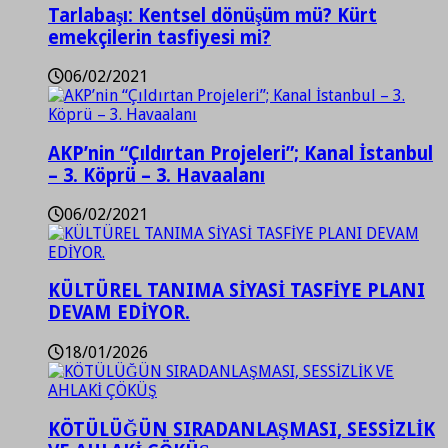
Tarlabaşı: Kentsel dönüşüm mü? Kürt
emekçilerin tasfiyesi mi?
06/02/2021
AKP’nin “Çıldırtan Projeleri”; Kanal İstanbul
– 3. Köprü – 3. Havaalanı
06/02/2021
KÜLTÜREL TANIMA SİYASİ TASFİYE PLANI
DEVAM EDİYOR.
18/01/2026
KÖTÜLÜĞÜN SIRADANLAŞMASI, SESSİZLİK