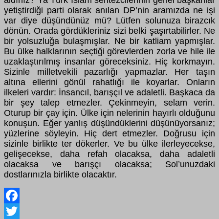
aldınız? Ya Türk İslam sentezcilerinin genel başkanlar
yetiştirdiği parti olarak anılan DP’nin aramızda ne işi
var diye düşündünüz mü? Lütfen solunuza birazcık
dönün. Orada gördükleriniz sizi belki şaşırtabilirler. Ne
bir yolsuzluğa bulaşmışlar. Ne bir katliam yapmışlar.
Bu ülke halklarının seçtiği görevlerden zorla ve hile ile
uzaklaştırılmış insanlar göreceksiniz. Hiç korkmayın.
Sizinle milletvekili pazarlığı yapmazlar. Her taşın
altına ellerini gönül rahatlığı ile koyarlar. Onların
ilkeleri vardır: İnsancıl, barışçıl ve adaletli. Başkaca da
bir şey talep etmezler. Çekinmeyin, selam verin.
Oturup bir çay için. Ülke için nelerinin hayırlı olduğunu
konuşun. Eğer yanlış düşündüklerini düşünüyorsanız;
yüzlerine söyleyin. Hiç dert etmezler. Doğrusu için
sizinle birlikte ter dökerler. Ve bu ülke ilerleyecekse,
gelişecekse, daha refah olacaksa, daha adaletli
olacaksa ve barışçı olacaksa; Sol’unuzdaki
dostlarınızla birlikte olacaktır.
Facebook