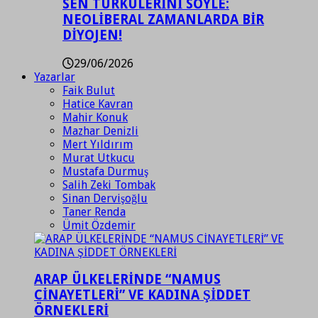
SEN TÜRKÜLERİNİ SÖYLE:
NEOLİBERAL ZAMANLARDA BİR
DİYOJEN!
29/06/2026
Yazarlar
Faik Bulut
Hatice Kavran
Mahir Konuk
Mazhar Denizli
Mert Yıldırım
Murat Utkucu
Mustafa Durmuş
Salih Zeki Tombak
Sinan Dervişoğlu
Taner Renda
Ümit Özdemir
ARAP ÜLKELERİNDE “NAMUS
CİNAYETLERİ” VE KADINA ŞİDDET
ÖRNEKLERİ