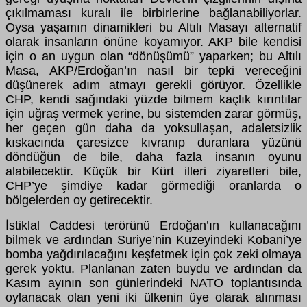
çıkılmaması kuralı ile birbirlerine bağlanabiliyorlar.
Oysa yaşamın dinamikleri bu Altılı Masayı alternatif
olarak insanların önüne koyamıyor. AKP bile kendisi
için o an uygun olan “dönüşümü” yaparken; bu Altılı
Masa, AKP/Erdoğan’ın nasıl bir tepki vereceğini
düşünerek adım atmayı gerekli görüyor. Özellikle
CHP, kendi sağındaki yüzde bilmem kaçlık kırıntılar
için uğraş vermek yerine, bu sistemden zarar görmüş,
her geçen gün daha da yoksullaşan, adaletsizlik
kıskacında çaresizce kıvranıp duranlara yüzünü
döndüğün de bile, daha fazla insanın oyunu
alabilecektir. Küçük bir Kürt illeri ziyaretleri bile,
CHP’ye şimdiye kadar görmediği oranlarda o
bölgelerden oy getirecektir.
İstiklal Caddesi terörünü Erdoğan’ın kullanacağını
bilmek ve ardından Suriye’nin Kuzeyindeki Kobani’ye
bomba yağdırılacağını keşfetmek için çok zeki olmaya
gerek yoktu. Planlanan zaten buydu ve ardından da
Kasım ayının son günlerindeki NATO toplantısında
oylanacak olan yeni iki ülkenin üye olarak alınması