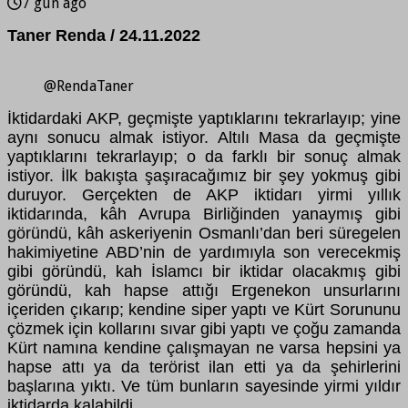
7 gün ago
Taner Renda / 24.11.2022
@RendaTaner
İktidardaki AKP, geçmişte yaptıklarını tekrarlayıp; yine
aynı sonucu almak istiyor. Altılı Masa da geçmişte
yaptıklarını tekrarlayıp; o da farklı bir sonuç almak
istiyor. İlk bakışta şaşıracağımız bir şey yokmuş gibi
duruyor. Gerçekten de AKP iktidarı yirmi yıllık
iktidarında, kâh Avrupa Birliğinden yanaymış gibi
göründü, kâh askeriyenin Osmanlı’dan beri süregelen
hakimiyetine ABD’nin de yardımıyla son verecekmiş
gibi göründü, kah İslamcı bir iktidar olacakmış gibi
göründü, kah hapse attığı Ergenekon unsurlarını
içeriden çıkarıp; kendine siper yaptı ve Kürt Sorununu
çözmek için kollarını sıvar gibi yaptı ve çoğu zamanda
Kürt namına kendine çalışmayan ne varsa hepsini ya
hapse attı ya da terörist ilan etti ya da şehirlerini
başlarına yıktı. Ve tüm bunların sayesinde yirmi yıldır
iktidarda kalabildi.