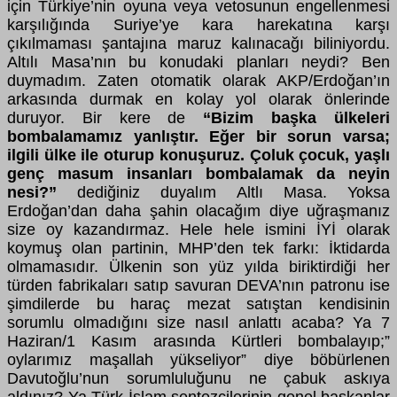
için Türkiye’nin oyuna veya vetosunun engellenmesi
karşılığında Suriye’ye kara harekatına karşı
çıkılmaması şantajına maruz kalınacağı biliniyordu.
Altılı Masa’nın bu konudaki planları neydi? Ben
duymadım. Zaten otomatik olarak AKP/Erdoğan’ın
arkasında durmak en kolay yol olarak önlerinde
duruyor. Bir kere de
“Bizim başka ülkeleri
bombalamamız yanlıştır. Eğer bir sorun varsa;
ilgili ülke ile oturup konuşuruz. Çoluk çocuk, yaşlı
genç masum insanları bombalamak da neyin
nesi?”
dediğiniz duyalım Altlı Masa. Yoksa
Erdoğan’dan daha şahin olacağım diye uğraşmanız
size oy kazandırmaz. Hele hele ismini İYİ olarak
koymuş olan partinin, MHP’den tek farkı: İktidarda
olmamasıdır. Ülkenin son yüz yılda biriktirdiği her
türden fabrikaları satıp savuran DEVA’nın patronu ise
şimdilerde bu haraç mezat satıştan kendisinin
sorumlu olmadığını size nasıl anlattı acaba? Ya 7
Haziran/1 Kasım arasında Kürtleri bombalayıp;”
oylarımız maşallah yükseliyor” diye böbürlenen
Davutoğlu’nun sorumluluğunu ne çabuk askıya