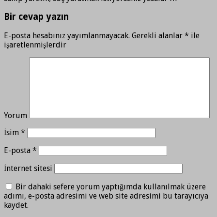
Bir cevap yazın
E-posta hesabınız yayımlanmayacak.
Gerekli alanlar
*
ile
işaretlenmişlerdir
Yorum
İsim
*
E-posta
*
İnternet sitesi
Bir dahaki sefere yorum yaptığımda kullanılmak üzere
adımı, e-posta adresimi ve web site adresimi bu tarayıcıya
kaydet.