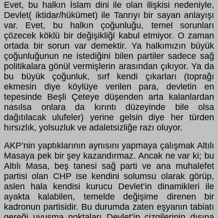
Evet, bu halkın İslam dini ile olan ilişkisi nedeniyle,
Devlet( iktidar/hükümet) ile Tanrıyı bir sayan anlayışı
var. Evet, bu halkın çoğunluğu, temel sorunları
çözecek köklü bir değişikliği kabul etmiyor. O zaman
ortada bir sorun var demektir. Ya halkımızın büyük
çoğunluğunun ne istediğini bilen partiler sadece sağ
politikalara gönül vermişlerin arasından çıkıyor. Ya da
bu büyük çoğunluk, sırf kendi çıkarları (toprağı
ekmesin diye köylüye verilen para, devletin en
tepesinde Beşli Çeteye düşenden arta kalanlardan
nasılsa onlara da kırıntı düzeyinde bile olsa
dağıtılacak ulufeler) yerine gelsin diye her türden
hırsızlık, yolsuzluk ve adaletsizliğe razı oluyor.
AKP’nin yaptıklarının aynısını yapmaya çalışmak Altılı
Masaya pek bir şey kazandırmaz. Ancak ne var ki; bu
Altılı Masa, beş tanesi sağ parti ve ana muhalefet
partisi olan CHP ise kendini solumsu olarak görüp,
aslen hala kendisi kurucu Devlet’in dinamikleri ile
ayakta kalabilen, temelde değişime direnen bir
kadronun partisidir. Bu durumda zaten eşyanın tabiatı
gereği uyuşma noktaları Devlet’in çizgilerinin dışına