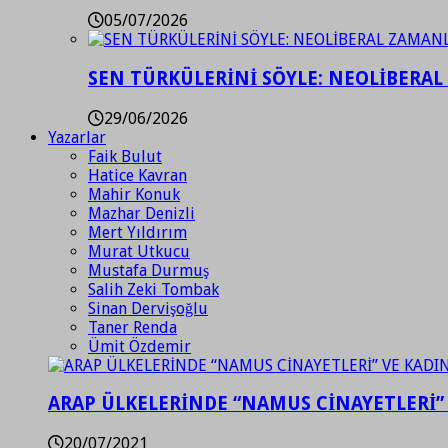
05/07/2026
SEN TÜRKÜLERİNİ SÖYLE: NEOLİBERAL
29/06/2026
Yazarlar
Faik Bulut
Hatice Kavran
Mahir Konuk
Mazhar Denizli
Mert Yıldırım
Murat Utkucu
Mustafa Durmuş
Salih Zeki Tombak
Sinan Dervişoğlu
Taner Renda
Ümit Özdemir
ARAP ÜLKELERİNDE “NAMUS CİNAYETLERİ”
20/07/2021