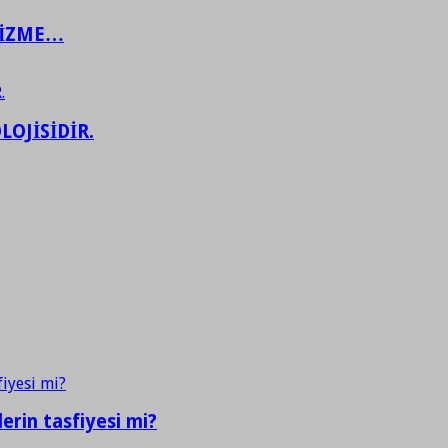
ŞİZME…
LOJİSİDİR.
erin tasfiyesi mi?