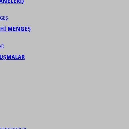
ANELERİ)
AHİ MENGEŞ
LUŞMALAR