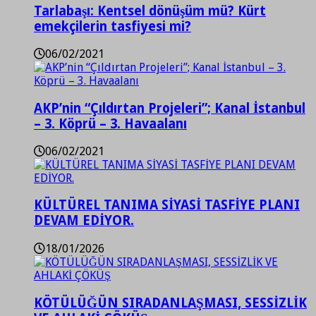
Tarlabaşı: Kentsel dönüşüm mü? Kürt
emekçilerin tasfiyesi mi?
06/02/2021
AKP’nin “Çıldırtan Projeleri”; Kanal İstanbul
– 3. Köprü – 3. Havaalanı
06/02/2021
KÜLTÜREL TANIMA SİYASİ TASFİYE PLANI
DEVAM EDİYOR.
18/01/2026
KÖTÜLÜĞÜN SIRADANLAŞMASI, SESSİZLİK