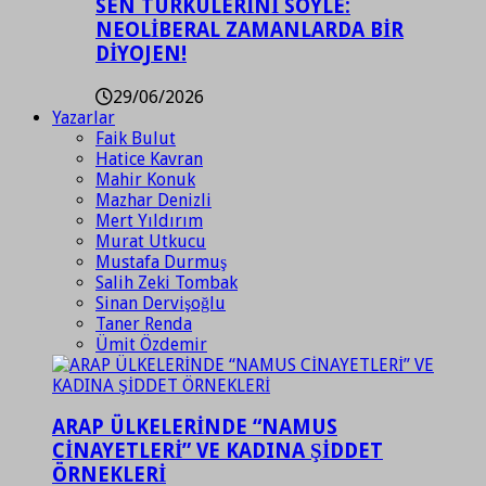
SEN TÜRKÜLERİNİ SÖYLE:
NEOLİBERAL ZAMANLARDA BİR
DİYOJEN!
29/06/2026
Yazarlar
Faik Bulut
Hatice Kavran
Mahir Konuk
Mazhar Denizli
Mert Yıldırım
Murat Utkucu
Mustafa Durmuş
Salih Zeki Tombak
Sinan Dervişoğlu
Taner Renda
Ümit Özdemir
ARAP ÜLKELERİNDE “NAMUS
CİNAYETLERİ” VE KADINA ŞİDDET
ÖRNEKLERİ