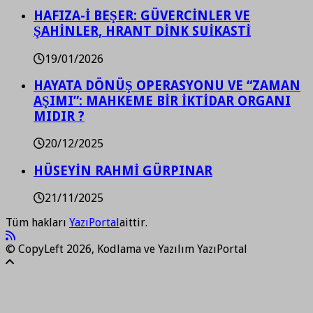
HAFIZA-İ BEŞER: GÜVERCİNLER VE
ŞAHİNLER, HRANT DİNK SUİKASTİ
19/01/2026
HAYATA DÖNÜŞ OPERASYONU VE “ZAMAN
AŞIMI”: MAHKEME BİR İKTİDAR ORGANI
MIDIR ?
20/12/2025
HÜSEYİN RAHMİ GÜRPINAR
21/11/2025
Tüm hakları
YazıPortal
aittir.
© CopyLeft 2026, Kodlama ve Yazılım YazıPortal