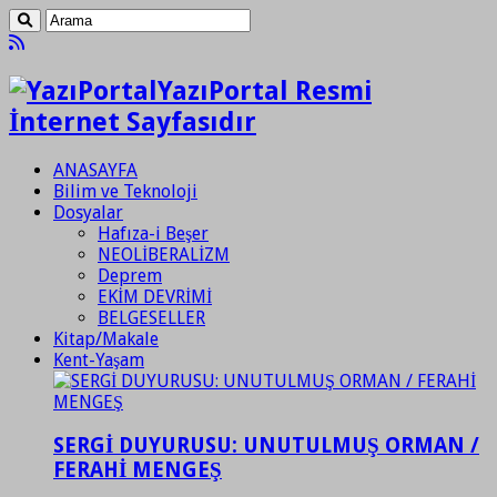
YazıPortal Resmi
İnternet Sayfasıdır
ANASAYFA
Bilim ve Teknoloji
Dosyalar
Hafıza-i Beşer
NEOLİBERALİZM
Deprem
EKİM DEVRİMİ
BELGESELLER
Kitap/Makale
Kent-Yaşam
SERGİ DUYURUSU: UNUTULMUŞ ORMAN /
FERAHİ MENGEŞ