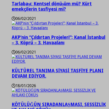
Tarlabaşı: Kentsel dönüşüm mü? Kürt
emekçilerin tasfiyesi mi?
06/02/2021
AKP’nin “Çıldırtan Projeleri”; Kanal İstanbul
– 3. Köprü – 3. Havaalanı
06/02/2021
KÜLTÜREL TANIMA SİYASİ TASFİYE PLANI
DEVAM EDİYOR.
18/01/2026
KÖTÜLÜĞÜN SIRADANLAŞMASI, SESSİZLİK