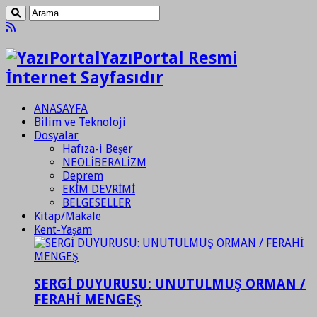
YazıPortal Resmi
İnternet Sayfasıdır
ANASAYFA
Bilim ve Teknoloji
Dosyalar
Hafıza-i Beşer
NEOLİBERALİZM
Deprem
EKİM DEVRİMİ
BELGESELLER
Kitap/Makale
Kent-Yaşam
SERGİ DUYURUSU: UNUTULMUŞ ORMAN /
FERAHİ MENGEŞ