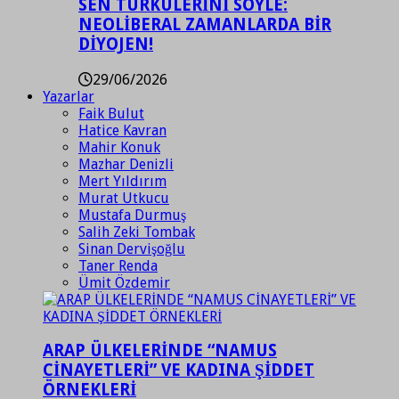
SEN TÜRKÜLERİNİ SÖYLE:
NEOLİBERAL ZAMANLARDA BİR
DİYOJEN!
29/06/2026
Yazarlar
Faik Bulut
Hatice Kavran
Mahir Konuk
Mazhar Denizli
Mert Yıldırım
Murat Utkucu
Mustafa Durmuş
Salih Zeki Tombak
Sinan Dervişoğlu
Taner Renda
Ümit Özdemir
ARAP ÜLKELERİNDE “NAMUS
CİNAYETLERİ” VE KADINA ŞİDDET
ÖRNEKLERİ