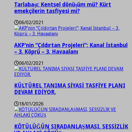
Tarlabaşı: Kentsel dönüşüm mü? Kürt
emekçilerin tasfiyesi mi?
06/02/2021
AKP’nin “Çıldırtan Projeleri”; Kanal İstanbul
– 3. Köprü – 3. Havaalanı
06/02/2021
KÜLTÜREL TANIMA SİYASİ TASFİYE PLANI
DEVAM EDİYOR.
18/01/2026
KÖTÜLÜĞÜN SIRADANLAŞMASI, SESSİZLİK