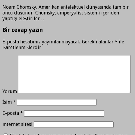
Noam Chomsky, Amerikan entelektüel dünyasında tam bir
öncü düşünür Chomsky, emperyalist sistemi içeriden
yaptığı eleştiriler …
Bir cevap yazın
E-posta hesabınız yayımlanmayacak.
Gerekli alanlar
*
ile
işaretlenmişlerdir
Yorum
İsim
*
E-posta
*
İnternet sitesi