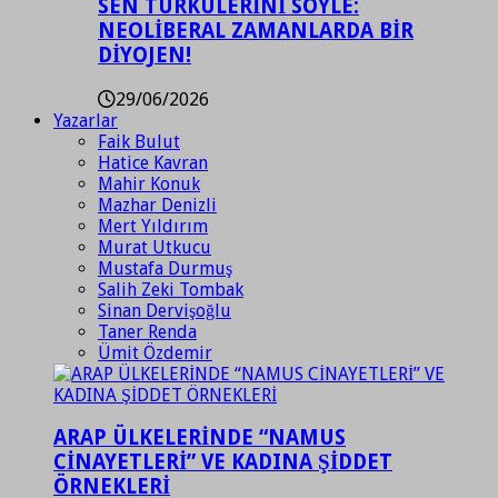
SEN TÜRKÜLERİNİ SÖYLE:
NEOLİBERAL ZAMANLARDA BİR
DİYOJEN!
29/06/2026
Yazarlar
Faik Bulut
Hatice Kavran
Mahir Konuk
Mazhar Denizli
Mert Yıldırım
Murat Utkucu
Mustafa Durmuş
Salih Zeki Tombak
Sinan Dervişoğlu
Taner Renda
Ümit Özdemir
ARAP ÜLKELERİNDE “NAMUS
CİNAYETLERİ” VE KADINA ŞİDDET
ÖRNEKLERİ