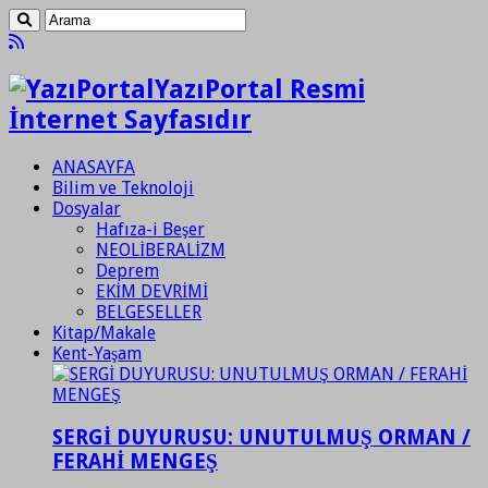
YazıPortal Resmi
İnternet Sayfasıdır
ANASAYFA
Bilim ve Teknoloji
Dosyalar
Hafıza-i Beşer
NEOLİBERALİZM
Deprem
EKİM DEVRİMİ
BELGESELLER
Kitap/Makale
Kent-Yaşam
SERGİ DUYURUSU: UNUTULMUŞ ORMAN /
FERAHİ MENGEŞ