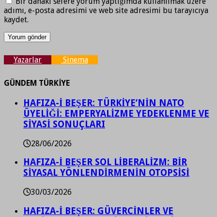
Bir dahaki sefere yorum yaptığımda kullanılmak üzere
adımı, e-posta adresimi ve web site adresimi bu tarayıcıya
kaydet.
Yazarlar
Sinema
GÜNDEM TÜRKİYE
HAFIZA-İ BEŞER: TÜRKİYE’NİN NATO
ÜYELİĞİ: EMPERYALİZME YEDEKLENME VE
SİYASİ SONUÇLARI
28/06/2026
HAFIZA-İ BEŞER SOL LİBERALİZM: BİR
SİYASAL YÖNLENDİRMENİN OTOPSİSİ
30/03/2026
HAFIZA-İ BEŞER: GÜVERCİNLER VE