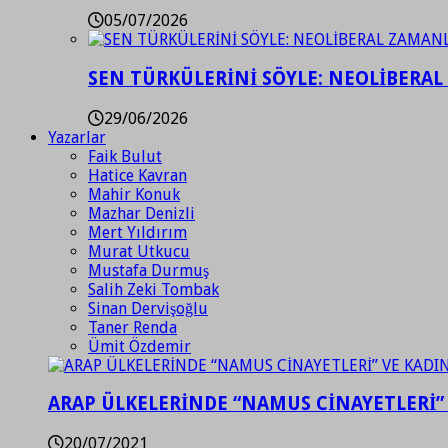
05/07/2026
SEN TÜRKÜLERİNİ SÖYLE: NEOLİBERAL
29/06/2026
Yazarlar
Faik Bulut
Hatice Kavran
Mahir Konuk
Mazhar Denizli
Mert Yıldırım
Murat Utkucu
Mustafa Durmuş
Salih Zeki Tombak
Sinan Dervişoğlu
Taner Renda
Ümit Özdemir
ARAP ÜLKELERİNDE “NAMUS CİNAYETLERİ”
20/07/2021