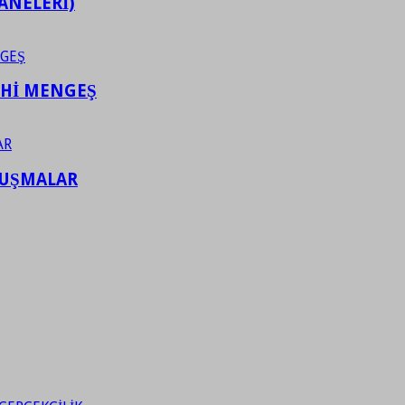
ANELERİ)
AHİ MENGEŞ
LUŞMALAR