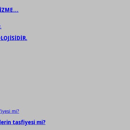
ŞİZME…
LOJİSİDİR.
erin tasfiyesi mi?