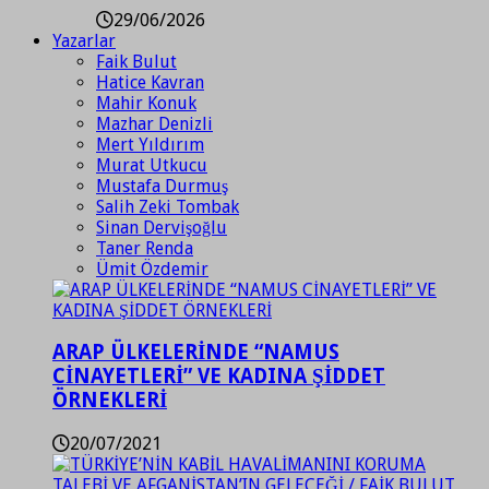
29/06/2026
Yazarlar
Faik Bulut
Hatice Kavran
Mahir Konuk
Mazhar Denizli
Mert Yıldırım
Murat Utkucu
Mustafa Durmuş
Salih Zeki Tombak
Sinan Dervişoğlu
Taner Renda
Ümit Özdemir
ARAP ÜLKELERİNDE “NAMUS
CİNAYETLERİ” VE KADINA ŞİDDET
ÖRNEKLERİ
20/07/2021