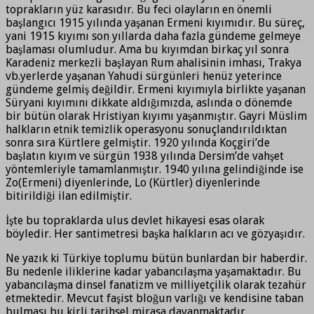
toprakların yüz karasıdır. Bu feci olayların en önemli
başlangıcı 1915 yılında yaşanan Ermeni kıyımıdır. Bu süreç,
yani 1915 kıyımı son yıllarda daha fazla gündeme gelmeye
başlaması olumludur. Ama bu kıyımdan birkaç yıl sonra
Karadeniz merkezli başlayan Rum ahalisinin imhası, Trakya
vb.yerlerde yaşanan Yahudi sürgünleri henüz yeterince
gündeme gelmiş değildir. Ermeni kıyımıyla birlikte yaşanan
Süryani kıyımını dikkate aldığımızda, aslında o dönemde
bir bütün olarak Hristiyan kıyımı yaşanmıştır. Gayri Müslim
halkların etnik temizlik operasyonu sonuçlandırıldıktan
sonra sıra Kürtlere gelmiştir. 1920 yılında Koçgiri’de
başlatın kıyım ve sürgün 1938 yılında Dersim’de vahşet
yöntemleriyle tamamlanmıştır. 1940 yılına gelindiğinde ise
Zo(Ermeni) diyenlerinde, Lo (Kürtler) diyenlerinde
bitirildiği ilan edilmiştir.
İşte bu topraklarda ulus devlet hikayesi esas olarak
böyledir. Her santimetresi başka halkların acı ve gözyaşıdır.
Ne yazık ki Türkiye toplumu bütün bunlardan bir haberdir.
Bu nedenle iliklerine kadar yabancılaşma yaşamaktadır. Bu
yabancılaşma dinsel fanatizm ve milliyetçilik olarak tezahür
etmektedir. Mevcut faşist bloğun varlığı ve kendisine taban
bulması bu kirli tarihsel mirasa dayanmaktadır.