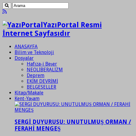
YazıPortal Resmi
İnternet Sayfasıdır
ANASAYFA
Bilim ve Teknoloji
Dosyalar
Hafıza-i Beşer
NEOLİBERALİZM
Deprem
EKİM DEVRİMİ
BELGESELLER
Kitap/Makale
Kent-Yaşam
SERGİ DUYURUSU: UNUTULMUŞ ORMAN /
FERAHİ MENGEŞ