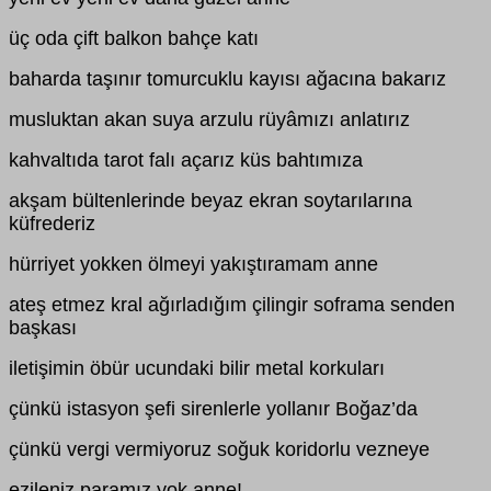
üç oda çift balkon bahçe katı
baharda taşınır tomurcuklu kayısı ağacına bakarız
musluktan akan suya arzulu rüyâmızı anlatırız
kahvaltıda tarot falı açarız küs bahtımıza
akşam bültenlerinde beyaz ekran soytarılarına
küfrederiz
hürriyet yokken ölmeyi yakıştıramam anne
ateş etmez kral ağırladığım çilingir soframa senden
başkası
iletişimin öbür ucundaki bilir metal korkuları
çünkü istasyon şefi sirenlerle yollanır Boğaz’da
çünkü vergi vermiyoruz soğuk koridorlu vezneye
ezileniz paramız yok anne!