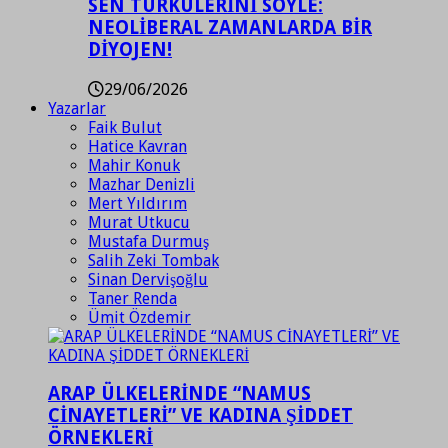
SEN TÜRKÜLERİNİ SÖYLE:
NEOLİBERAL ZAMANLARDA BİR
DİYOJEN!
29/06/2026
Yazarlar
Faik Bulut
Hatice Kavran
Mahir Konuk
Mazhar Denizli
Mert Yıldırım
Murat Utkucu
Mustafa Durmuş
Salih Zeki Tombak
Sinan Dervişoğlu
Taner Renda
Ümit Özdemir
ARAP ÜLKELERİNDE “NAMUS
CİNAYETLERİ” VE KADINA ŞİDDET
ÖRNEKLERİ