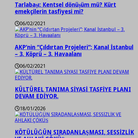
Tarlabaşı: Kentsel dönüşüm mü? Kürt
emekçilerin tasfiyesi mi?
06/02/2021
AKP’nin “Çıldırtan Projeleri”; Kanal İstanbul
– 3. Köprü – 3. Havaalanı
06/02/2021
KÜLTÜREL TANIMA SİYASİ TASFİYE PLANI
DEVAM EDİYOR.
18/01/2026
KÖTÜLÜĞÜN SIRADANLAŞMASI, SESSİZLİK