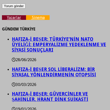
Yazarlar
Sinema
GÜNDEM TÜRKİYE
HAFIZA-İ BEŞER: TÜRKİYE’NİN NATO
ÜYELİĞİ: EMPERYALİZME YEDEKLENME VE
SİYASİ SONUÇLARI
28/06/2026
HAFIZA-İ BEŞER SOL LİBERALİZM: BİR
SİYASAL YÖNLENDİRMENİN OTOPSİSİ
30/03/2026
HAFIZA-İ BEŞER: GÜVERCİNLER VE
ŞAHİNLER, HRANT DİNK SUİKASTİ
19/01/2026