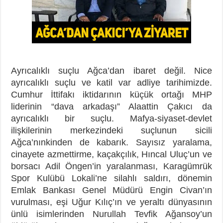
Ayrıcalıklı suçlu Ağca’dan ibaret değil. Nice
ayrıcalıklı suçlu ve katil var adliye tarihimizde.
Cumhur İttifakı iktidarının küçük ortağı MHP
liderinin “dava arkadaşı” Alaattin Çakıcı da
ayrıcalıklı bir suçlu. Mafya-siyaset-devlet
ilişkilerinin merkezindeki suçlunun sicili
Ağca’nınkinden de kabarık. Sayısız yaralama,
cinayete azmettirme, kaçakçılık, Hıncal Uluç’un ve
borsacı Adil Öngen’in yaralanması, Karagümrük
Spor Kulübü Lokali’ne silahlı saldırı, dönemin
Emlak Bankası Genel Müdürü Engin Civan’ın
vurulması, eşi Uğur Kılıç’ın ve yeraltı dünyasının
ünlü isimlerinden Nurullah Tevfik Ağansoy’un