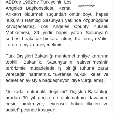
ABD’de 1982’de Türkiye’nin Los
@Rahmicik
Angeles Başkonsolosu Kemal
Arıkan’ı öldürmek suçundan ömür boyu hapse
hükümlü Hampig Sasunyan yakında özgürlüğüne
kavuşacakmış. Los Angeles County Yüksek
Mahkemesi, 39 yıldır hapis yatan Sasunyan’ı
serbest bırakacak bir karar almış; Kaliforniya Valisi
kararı temyiz etmeyecekmiş.
Türk Dışişleri Bakanlığı muhtemel tahliye kararına
tepkili. Bakanlık, Sasunyan’ın salıverilmesinin
terörizmle mücadelede iş birliği ruhuna zarar
vereceğini hatırlatmış, “Evrensel hukuk ilkeleri ve
adalet anlayışıyla bağdaşmıyor” diye vurgulamış.
Ne kadar dokunaklı değil mi? Dışişleri Bakanlığı,
aradan 39 yıl geçse de diplomatının davasının
peşini bırakmıyor, “evrensel hukuk ilkeleri ve
adalet” peşinde koşuyor!