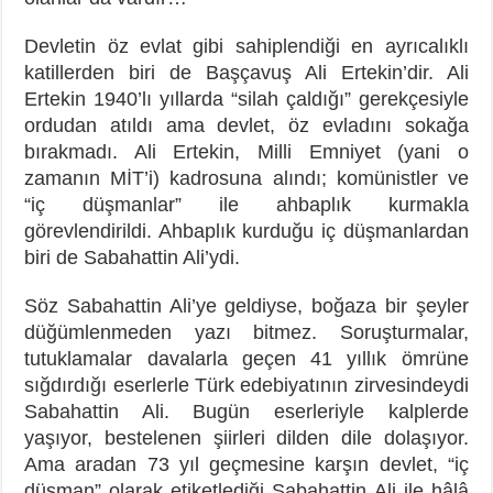
Devletin öz evlat gibi sahiplendiği en ayrıcalıklı
katillerden biri de Başçavuş Ali Ertekin’dir. Ali
Ertekin 1940’lı yıllarda “silah çaldığı” gerekçesiyle
ordudan atıldı ama devlet, öz evladını sokağa
bırakmadı. Ali Ertekin, Milli Emniyet (yani o
zamanın MİT’i) kadrosuna alındı; komünistler ve
“iç düşmanlar” ile ahbaplık kurmakla
görevlendirildi. Ahbaplık kurduğu iç düşmanlardan
biri de Sabahattin Ali’ydi.
Söz Sabahattin Ali’ye geldiyse, boğaza bir şeyler
düğümlenmeden yazı bitmez. Soruşturmalar,
tutuklamalar davalarla geçen 41 yıllık ömrüne
sığdırdığı eserlerle Türk edebiyatının zirvesindeydi
Sabahattin Ali. Bugün eserleriyle kalplerde
yaşıyor, bestelenen şiirleri dilden dile dolaşıyor.
Ama aradan 73 yıl geçmesine karşın devlet, “iç
düşman” olarak etiketlediği Sabahattin Ali ile hâlâ