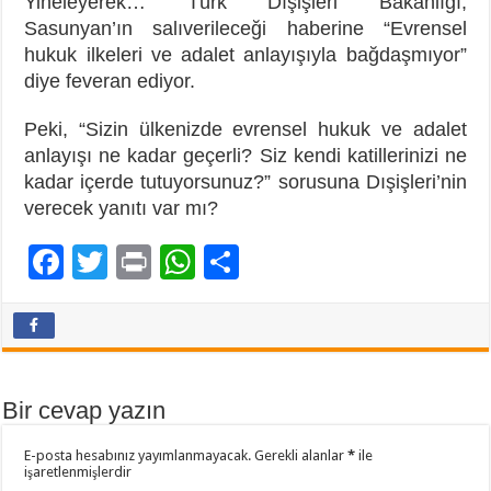
Yineleyerek… Türk Dışişleri Bakanlığı,
Sasunyan’ın salıverileceği haberine “Evrensel
hukuk ilkeleri ve adalet anlayışıyla bağdaşmıyor”
diye feveran ediyor.
Peki, “Sizin ülkenizde evrensel hukuk ve adalet
anlayışı ne kadar geçerli? Siz kendi katillerinizi ne
kadar içerde tutuyorsunuz?” sorusuna Dışişleri’nin
verecek yanıtı var mı?
F
T
Pr
W
P
ac
wi
in
h
a
e
tt
t
at
yl
b
er
sA
aş
o
p
Bir cevap yazın
o
p
E-posta hesabınız yayımlanmayacak.
Gerekli alanlar
*
ile
k
işaretlenmişlerdir