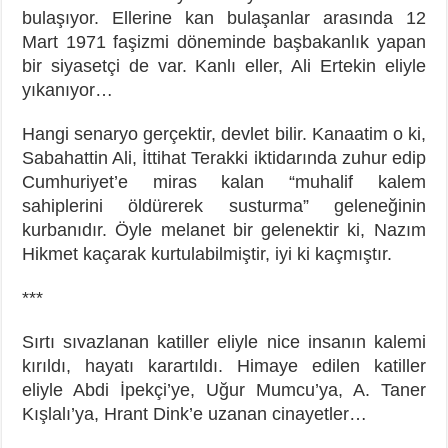
bulaşıyor. Ellerine kan bulaşanlar arasında 12
Mart 1971 faşizmi döneminde başbakanlık yapan
bir siyasetçi de var. Kanlı eller, Ali Ertekin eliyle
yıkanıyor…
Hangi senaryo gerçektir, devlet bilir. Kanaatim o ki,
Sabahattin Ali, İttihat Terakki iktidarında zuhur edip
Cumhuriyet’e miras kalan “muhalif kalem
sahiplerini öldürerek susturma” geleneğinin
kurbanıdır. Öyle melanet bir gelenektir ki, Nazım
Hikmet kaçarak kurtulabilmiştir, iyi ki kaçmıştır.
***
Sırtı sıvazlanan katiller eliyle nice insanın kalemi
kırıldı, hayatı karartıldı. Himaye edilen katiller
eliyle Abdi İpekçi’ye, Uğur Mumcu’ya, A. Taner
Kışlalı’ya, Hrant Dink’e uzanan cinayetler…