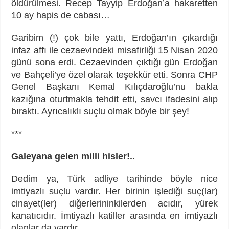
öldürülmesi. Recep Tayyip Erdoğan’a hakaretten
10 ay hapis de cabası…
Garibim (!) çok bile yattı, Erdoğan’ın çıkardığı
infaz affı ile cezaevindeki misafirliği 15 Nisan 2020
günü sona erdi. Cezaevinden çıktığı gün Erdoğan
ve Bahçeli’ye özel olarak teşekkür etti. Sonra CHP
Genel Başkanı Kemal Kılıçdaroğlu’nu bakla
kazığına oturtmakla tehdit etti, savcı ifadesini alıp
bıraktı. Ayrıcalıklı suçlu olmak böyle bir şey!
***
Galeyana gelen milli hisler!..
Dedim ya, Türk adliye tarihinde böyle nice
imtiyazlı suçlu vardır. Her birinin işlediği suç(lar)
cinayet(ler) diğerlerininkilerden acıdır, yürek
kanatıcıdır. İmtiyazlı katiller arasında en imtiyazlı
olanlar da vardır…