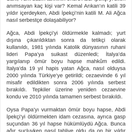
anımsayan kaç kişi var? Kemal Arıkan’ın katili 39
yıldır içerdeyken, Abdi İpekçi’nin katili M. Ali Ağca
nasıl serbestçe dolaşabiliyor?
Ağca, Abdi İpekçi’yi öldürmekle kalmadı; yurt
dışına çıkarıldıktan sonra da tetikçi olarak
kullanıldı, 1981 yılında Katolik dünyasının ruhani
lideri Papa’ya suikast düzenledi; İtalya’da
yargılanıp ömür boyu hapse mahkûm edildi.
İtalya’da 19 yıl hapis yatan Ağca, nasıl olduysa
2000 yılında Türkiye’ye getirildi; cezaevinde 6 yıl
misafir edildikten sonra 2006 yılında serbest
bırakıldı. Tepkiler üzerine yeniden cezaevine
kondu ve 2010 yılında tamamen serbest bırakıldı.
Oysa Papa’yı vurmaktan ömür boyu hapse, Abdi
İpekçi’yi öldürmekten idam cezasına, ayrıca gasp
suçundan 36 yıl hapse hükümlüydü Ağca. Bunca
ağır suçluyken nasıl tahliye oldu da on bir yıldır