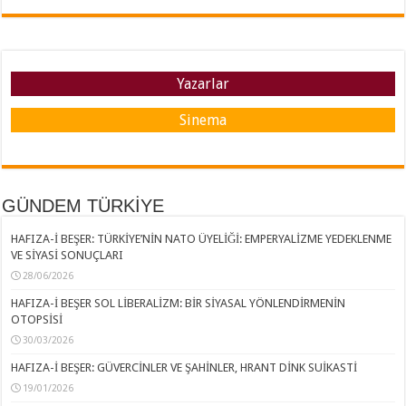
Yazarlar
Sinema
GÜNDEM TÜRKİYE
HAFIZA-İ BEŞER: TÜRKİYE’NİN NATO ÜYELİĞİ: EMPERYALİZME YEDEKLENME
VE SİYASİ SONUÇLARI
28/06/2026
HAFIZA-İ BEŞER SOL LİBERALİZM: BİR SİYASAL YÖNLENDİRMENİN
OTOPSİSİ
30/03/2026
HAFIZA-İ BEŞER: GÜVERCİNLER VE ŞAHİNLER, HRANT DİNK SUİKASTİ
19/01/2026