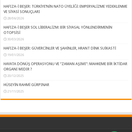
HAFIZA-İ BEŞER: TÜRKİYE’NİN NATO ÜYELİĞİ: EMPERYALİZME YEDEKLENME
VE SİYASİ SONUÇLARI
28/06/2026
HAFIZA-İ BEŞER SOL LİBERALİZM: BİR SİYASAL YÖNLENDİRMENİN
OTOPSİSİ
30/03/2026
HAFIZA-İ BEŞER: GÜVERCİNLER VE ŞAHİNLER, HRANT DİNK SUİKASTİ
19/01/2026
HAYATA DÖNÜŞ OPERASYONU VE “ZAMAN AŞIMI”: MAHKEME BİR İKTİDAR
ORGANI MIDIR ?
20/12/2025
HÜSEYİN RAHMİ GÜRPINAR
21/11/2025