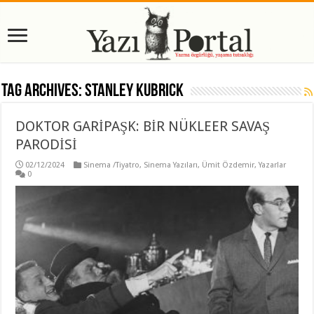
Tag Archives:
Stanley Kubrick
DOKTOR GARİPAŞK: BİR NÜKLEER SAVAŞ
PARODİSİ
02/12/2024
Sinema /Tiyatro
,
Sinema Yazıları
,
Ümit Özdemir
,
Yazarlar
0