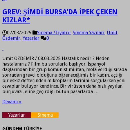
GREV: ŞİMDİ BURSA’DA İPEK ÇEKEN
KIZLAR*
07/03/2025
Sinema /Tiyatro
,
Sinema Yazıları
,
Ümit
Özdemir
,
Yazarlar
0
Ümit ÖZDEMİR / 08.03.2025 Hastalık nedir ? Neden
hastalanırız ? Film bu sorularla başlıyor. İspanyol
dağlarından bir grup komünist militan, mola verdiği sırada
sonradan grevci olduğunu öğreneceğimiz bir kadın, açtığı
bir eskiz defterinden mikropların tarihini sorgularken yeni
cevaplar buluyor kendince. Bir virüsten daha hızlı yayılan
burjuvazi, eline geçirdiği bütün pazarlarda …
Devamı »
Yazarlar
Sinema
GÜNDEM TÜRKİYE