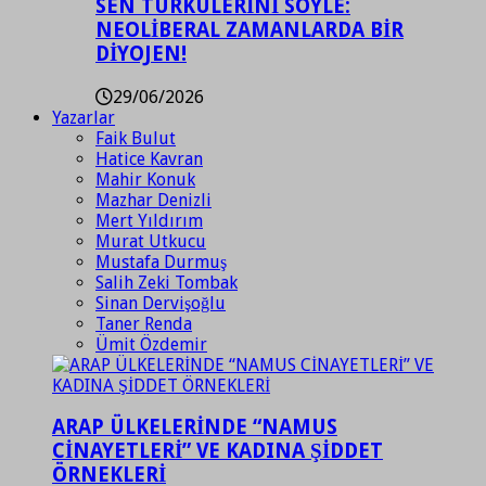
SEN TÜRKÜLERİNİ SÖYLE:
NEOLİBERAL ZAMANLARDA BİR
DİYOJEN!
29/06/2026
Yazarlar
Faik Bulut
Hatice Kavran
Mahir Konuk
Mazhar Denizli
Mert Yıldırım
Murat Utkucu
Mustafa Durmuş
Salih Zeki Tombak
Sinan Dervişoğlu
Taner Renda
Ümit Özdemir
ARAP ÜLKELERİNDE “NAMUS
CİNAYETLERİ” VE KADINA ŞİDDET
ÖRNEKLERİ