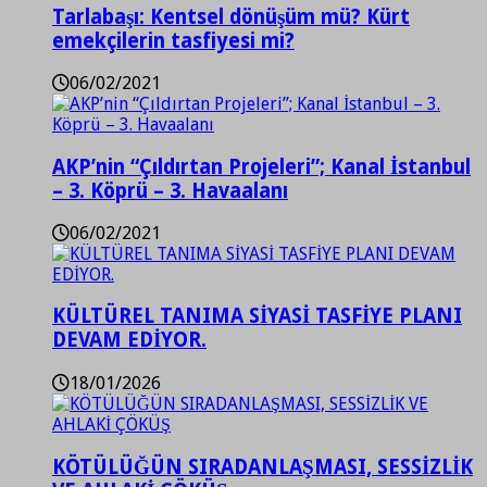
Tarlabaşı: Kentsel dönüşüm mü? Kürt
emekçilerin tasfiyesi mi?
06/02/2021
AKP’nin “Çıldırtan Projeleri”; Kanal İstanbul
– 3. Köprü – 3. Havaalanı
06/02/2021
KÜLTÜREL TANIMA SİYASİ TASFİYE PLANI
DEVAM EDİYOR.
18/01/2026
KÖTÜLÜĞÜN SIRADANLAŞMASI, SESSİZLİK