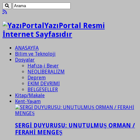
YazıPortal Resmi
İnternet Sayfasıdır
ANASAYFA
Bilim ve Teknoloji
Dosyalar
Hafıza-i Beşer
NEOLİBERALİZM
Deprem
EKİM DEVRİMİ
BELGESELLER
Kitap/Makale
Kent-Yaşam
SERGİ DUYURUSU: UNUTULMUŞ ORMAN /
FERAHİ MENGEŞ