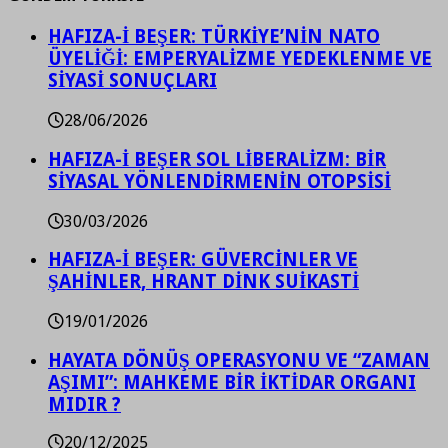
HAFIZA-İ BEŞER: TÜRKİYE’NİN NATO
ÜYELİĞİ: EMPERYALİZME YEDEKLENME VE
SİYASİ SONUÇLARI
28/06/2026
HAFIZA-İ BEŞER SOL LİBERALİZM: BİR
SİYASAL YÖNLENDİRMENİN OTOPSİSİ
30/03/2026
HAFIZA-İ BEŞER: GÜVERCİNLER VE
ŞAHİNLER, HRANT DİNK SUİKASTİ
19/01/2026
HAYATA DÖNÜŞ OPERASYONU VE “ZAMAN
AŞIMI”: MAHKEME BİR İKTİDAR ORGANI
MIDIR ?
20/12/2025